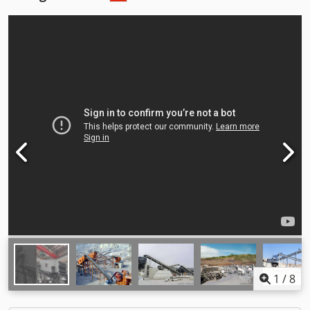
1
/
8