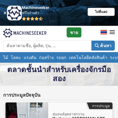
Machineseeker
ไปที่แอป
ฟรีในร้านค้า
ขาย
ค้นหา
ไม้
โลหะ
แรงดัน
ก่อสร้าง
รถยก
เทคโนโลยีคลังสินค้า
ระบบ
ตลาดชั้นนำสำหรับเครื่องจักรมือ
สอง
การประมูลปัจจุบัน
การประมูล
หุ่นยนต์อุตสาหกรรม