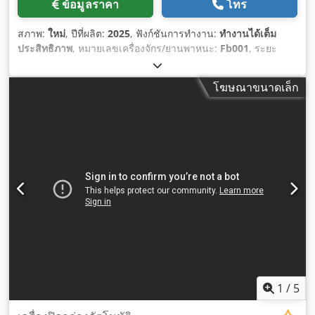
ข้อมูลราคา
โทร
สภาพ:
ใหม่
, ปีที่ผลิต:
2025
, ฟังก์ชันการทำงาน:
ทำงานได้เต็ม
ประสิทธิภาพ
, หมายเลขเครื่องจักร/ยานพาหนะ:
Fb001
, ระยะ
เวลาการรับประกัน:
12 เดือน
, ความสูงรวม:
1,000 มม
, ความกว้าง
ทั้งหมด:
800 มม
, ความยาวทั้งหมด:
1,100 มม
, ประเภทกระแส
โฆษณาขนาดเล็ก
ไฟฟ้าที่เข้ามา:
สามเฟส
, น้ำหนักรวม:
100 กก.
, กำลังของเซอร์โว
มอเตอร์:
1 วัตต์
, ความกว้างของฟิล์ม:
38 มม
, ข้อต่ออากาศอัด:
0.25 แท่ง
, แรงดันไฟฟ้าขาเข้า:
220 V
, กำลังไฟฟ้าพิกัด:
0.5 กิโล
วัตต์ (0.68 แรงม้า)
, ความจุการให้ความร้อน:
0.8 กิโลวัตต์ (1.09
แรงม้า)
, อุปกรณ์:
เครื่องหมาย CE
,
1
/
5