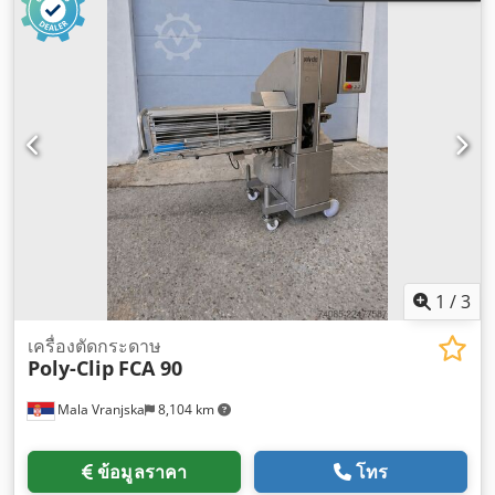
ต้องการ:
2,000 มม
, กำลัง:
1.5 กิโลวัตต์ (2.04 แรงม้า)
, ประเภท
เชื้อเพลิง:
ไฟฟ้า
, อัตราการใช้เชื้อเพลิงต่อชั่วโมง:
20 ลิตร/ชม.
,
ความดันใช้งาน:
1 แท่ง
, แรงดัน (สูงสุด):
0.6 แท่ง
, ประเภทการ
ระบายความร้อน:
อากาศ
, อุปกรณ์:
เครื่องหมาย CE
,
1
/
3
เครื่องตัดกระดาษ
Poly-Clip
FCA 90
Mala Vranjska
8,104 km
ข้อมูลราคา
โทร