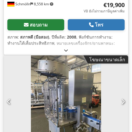
€19,900
Schmölln
8,558 km
VB ยังไม่รวมภาษีมูลค่าเพิ่ม
สอบถาม
โทร
สภาพ:
สภาพดี (มือสอง)
, ปีที่ผลิต:
2008
, ฟังก์ชันการทำงาน:
ทำงานได้เต็มประสิทธิภาพ
, หมายเลขเครื่องจักร/ยานพาหนะ:
281008
,
โฆษณาขนาดเล็ก