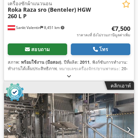
เครื่องซักผ้าแนวนอน
Roka Raza sro (Benteler)
HGW
260 L P
€7,500
Sankt Valentin
8,451 km
ราคาคงที่ ยังไม่รวมภาษีมูลค่าเพิ่ม
สอบถาม
โทร
สภาพ:
พร้อมใช้งาน (มือสอง)
, ปีที่ผลิต:
2011
, ฟังก์ชันการทำงาน:
ทำงานได้เต็มประสิทธิภาพ
, หมายเลขเครื่องจักร/ยานพาหนะ:
20-
19/2010
, ความยาวทั้งหมด:
5,000 มม
, ความกว้างทั้งหมด:
2,800
มม
, ความสูงรวม:
1,200 มม
, แรงดันไฟฟ้าขาเข้า:
400 V
, อุปกรณ์:
คลิกเอาท์
เครื่องหมาย CE
,