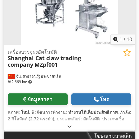
1
/
10
เครื่องบรรจุผงอัตโนมัติ
Shanghai Cat claw trading
company
MZpf001
จีน, สาธารณรัฐประชาชนจีน
2,669 km
ข้อมูลราคา
โทร
สภาพ:
ใหม่
, ฟังก์ชันการทำงาน:
ทำงานได้เต็มประสิทธิภาพ
, กำลัง:
2 กิโลวัตต์ (2.72 แรงม้า)
, ประเภทเกียร์:
อัตโนมัติ
, ประเภทเชื้อ
เพลิง:
ไฟฟ้า
, สี:
เงิน
, น้ำหนักรวม:
450 กก.
, ปีที่ผลิต:
2025
,
หมายเลขเครื่องจักร/ยานพาหนะ:
MZpf001
, อุปกรณ์:
เครื่องหมาย
โฆษณาขนาดเล็ก
CE
,