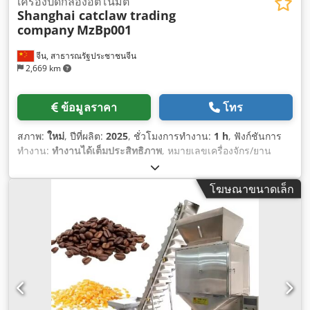
เครื่องปิดกล่องอัตโนมัติ
Shanghai catclaw trading
company
MzBp001
จีน, สาธารณรัฐประชาชนจีน
2,669 km
ข้อมูลราคา
โทร
สภาพ:
ใหม่
, ปีที่ผลิต:
2025
, ชั่วโมงการทำงาน:
1 h
, ฟังก์ชันการ
ทำงาน:
ทำงานได้เต็มประสิทธิภาพ
, หมายเลขเครื่องจักร/ยาน
พาหนะ:
MzBp001
, น้ำหนักรวม:
1,500 กก.
, ความยาวทั้งหมด:
3,800 มม
, ความกว้างทั้งหมด:
1,200 มม
, ความสูงรวม:
1,900 มม
,
โฆษณาขนาดเล็ก
กำลัง:
1.8 กิโลวัตต์ (2.45 แรงม้า)
, ประเภทเชื้อเพลิง:
แก๊ส
, อัตรา
การใช้เชื้อเพลิงต่อชั่วโมง:
20 ลิตร/ชม.
, ความดันใช้งาน:
1 แท่ง
,
แรงดัน (สูงสุด):
0.6 แท่ง
, ประเภทการระบายความร้อน:
อากาศ
,
อุปกรณ์:
เครื่องหมาย CE
,