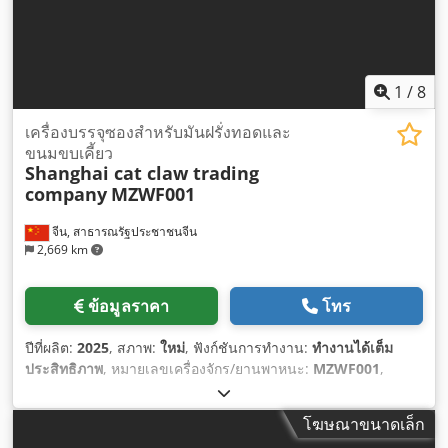
1
/
8
เครื่องบรรจุซองสำหรับมันฝรั่งทอดและ
ขนมขบเคี้ยว
Shanghai cat claw trading
company
MZWF001
จีน, สาธารณรัฐประชาชนจีน
2,669 km
ข้อมูลราคา
โทร
ปีที่ผลิต:
2025
, สภาพ:
ใหม่
, ฟังก์ชันการทำงาน:
ทำงานได้เต็ม
ประสิทธิภาพ
, หมายเลขเครื่องจักร/ยานพาหนะ:
MZWF001
,
อุปกรณ์:
เครื่องหมาย CE
,
โฆษณาขนาดเล็ก