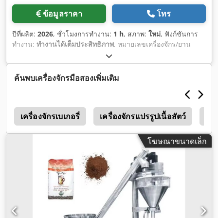
ข้อมูลราคา
โทร
ปีที่ผลิต:
2026
, ชั่วโมงการทำงาน:
1 h
, สภาพ:
ใหม่
, ฟังก์ชันการ
ทำงาน:
ทำงานได้เต็มประสิทธิภาพ
, หมายเลขเครื่องจักร/ยาน
พาหนะ:
Mzvbf01
, อุปกรณ์:
เครื่องหมาย CE
,
ค้นพบเครื่องจักรมือสองเพิ่มเติม
i
เครื่องจักรเบเกอรี่
เครื่องจักรแปรรูปเนื้อสัตว์
Mu
โฆษณาขนาดเล็ก