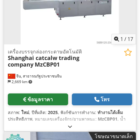
1
/
17
เครื่องบรรจุกล่องกระดาษอัตโนมัติ
Shanghai catcalw trading
company
MzCBP01
จีน, สาธารณรัฐประชาชนจีน
2,669 km
ข้อมูลราคา
โทร
สภาพ:
ใหม่
, ปีที่ผลิต:
2025
, ฟังก์ชันการทำงาน:
ทำงานได้เต็ม
ประสิทธิภาพ
, หมายเลขเครื่องจักร/ยานพาหนะ:
MzCBP01
, น้ำ
หนักรวม:
1,500 กก.
, ความยาวทั้งหมด:
3,500 มม
, ความกว้าง
ทั้งหมด:
1,100 มม
, ความสูงรวม:
1,900 มม
, ข้อกำหนดพื้นที่ ความ
โฆษณาขนาดเล็ก
ยาว:
3,800 มม
, ความกว้างที่ต้องการ:
1,200 มม
, ความสูงที่