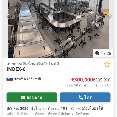
1
/
28
สายการเติมน้ำผลไม้อัตโนมัติ
INDEX-6
€300,000
Nitra
8,187 km
€395,000
EXW VB ยังไม่รวมภาษีมูลค่าเพิ่ม
สอบถาม
โทร
ปีที่ผลิต:
2020
, ชั่วโมงการทำงาน:
10 h
, สภาพ:
เกือบใหม่ (ใช้
แล้ว)
, ฟังก์ชันการทำงาน:
ทำงานได้เต็มประสิทธิภาพ
,