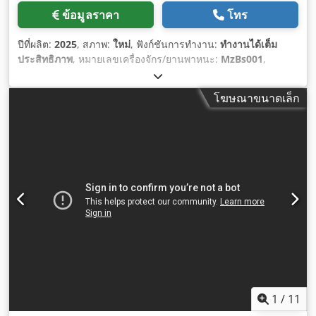
ข้อมูลราคา
โทร
ปีที่ผลิต:
2025
, สภาพ:
ใหม่
, ฟังก์ชันการทำงาน:
ทำงานได้เต็ม
ประสิทธิภาพ
, หมายเลขเครื่องจักร/ยานพาหนะ:
MzBs001
,
อุปกรณ์:
เครื่องหมาย CE
,
โฆษณาขนาดเล็ก
1
/
11