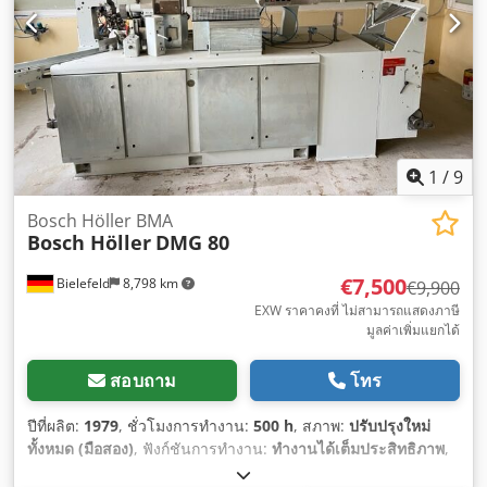
1
/
9
Bosch Höller BMA
Bosch Höller
DMG 80
€7,500
Bielefeld
8,798 km
€9,900
EXW ราคาคงที่ ไม่สามารถแสดงภาษี
มูลค่าเพิ่มแยกได้
สอบถาม
โทร
ปีที่ผลิต:
1979
, ชั่วโมงการทำงาน:
500 h
, สภาพ:
ปรับปรุงใหม่
ทั้งหมด (มือสอง)
, ฟังก์ชันการทำงาน:
ทำงานได้เต็มประสิทธิภาพ
,
หมายเลขเครื่องจักร/ยานพาหนะ:
123
,