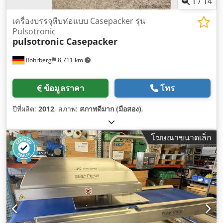
1
/
14
เครื่องบรรจุหีบห่อแบบ Casepacker รุ่น
Pulsotronic
pulsotronic Casepacker
Rohrberg
8,711 km
ข้อมูลราคา
โทร
ปีที่ผลิต:
2012
, สภาพ:
สภาพดีมาก (มือสอง)
,
โฆษณาขนาดเล็ก