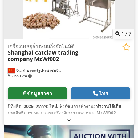
1
/
7
เครื่องบรรจุถั่วระบบกึ่งอัตโนมัติ
Shanghai catclaw trading
company
MzWf002
จีน, สาธารณรัฐประชาชนจีน
2,669 km
ข้อมูลราคา
โทร
ปีที่ผลิต:
2025
, สภาพ:
ใหม่
, ฟังก์ชันการทำงาน:
ทำงานได้เต็ม
ประสิทธิภาพ
, หมายเลขเครื่องจักร/ยานพาหนะ:
MzWf002
,
อุปกรณ์:
Android Auto, เครื่องหมาย CE
,