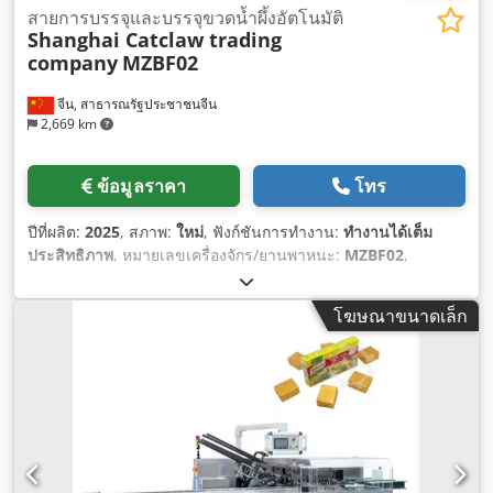
สายการบรรจุและบรรจุขวดน้ำผึ้งอัตโนมัติ
Shanghai Catclaw trading
company
MZBF02
จีน, สาธารณรัฐประชาชนจีน
2,669 km
ข้อมูลราคา
โทร
ปีที่ผลิต:
2025
, สภาพ:
ใหม่
, ฟังก์ชันการทำงาน:
ทำงานได้เต็ม
ประสิทธิภาพ
, หมายเลขเครื่องจักร/ยานพาหนะ:
MZBF02
,
อุปกรณ์:
Android Auto, เครื่องหมาย CE
,
โฆษณาขนาดเล็ก