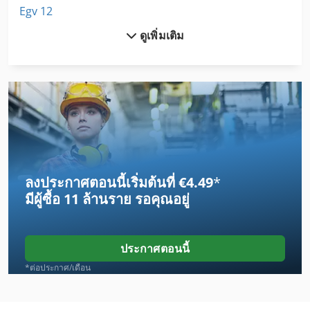
Egv 12
ดูเพิ่มเติม
Ejc 10
Frm D Midi
Frommia 261
Gmx 200 Linear
Gx 11 Ff
ลงประกาศตอนนี้เริ่มต้นที่ €4.49
*
Label
มีผู้ซื้อ
11 ล้านราย
รอคุณอยู่
Lcf 1
Lm
ประกาศตอนนี้
Lm Guide
*ต่อประกาศ/เดือน
Mb 322