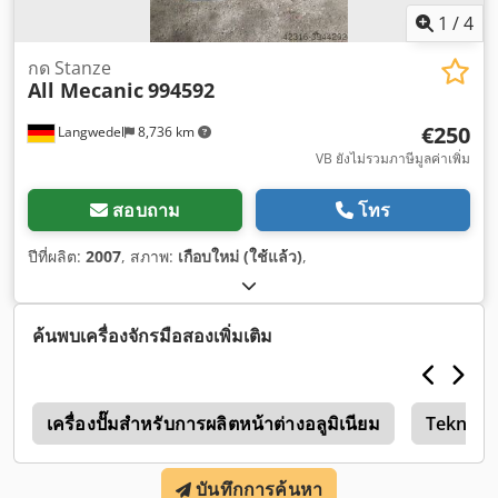
1
/
4
กด Stanze
All Mecanic
994592
€250
Langwedel
8,736 km
VB ยังไม่รวมภาษีมูลค่าเพิ่ม
สอบถาม
โทร
ปีที่ผลิต:
2007
, สภาพ:
เกือบใหม่ (ใช้แล้ว)
,
ค้นพบเครื่องจักรมือสองเพิ่มเติม
ย
เครื่องปั๊มสำหรับการผลิตหน้าต่างอลูมิเนียม
Tekna
บันทึกการค้นหา