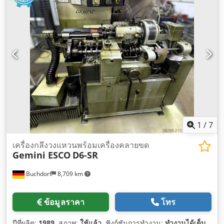
1
/
7
เครื่องกลึงวงแหวนพร้อมเครื่องคลายขด
Gemini ESCO
D6-SR
Buchdorf
8,709 km
ข้อมูลราคา
โทร
ปีที่ผลิต:
1989
, สภาพ:
ใช้แล้ว
, ฟังก์ชันการทำงาน:
ทำงานได้เต็ม