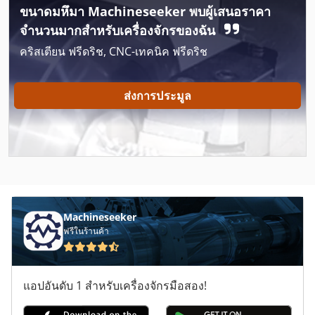
Jlg 1350 Sjp
ขนาดมหึมา Machineseeker พบผู้เสนอราคา
Jlg 20 Mvl
จำนวนมากสำหรับเครื่องจักรของฉัน
คริสเตียน ฟรีดริช, CNC-เทคนิค ฟรีดริช
Jlg 2646 E
Jlg 2646 Es
ส่งการประมูล
Jlg 30 Am
Jlg 400 Crt
Jlg 4069 Le
Jlg 600 S
Machineseeker
Jlg 660 Sj
ฟรีในร้านค้า
Jlg 660 Sjc
แอปอันดับ 1 สำหรับเครื่องจักรมือสอง!
Jlg 80 Hx