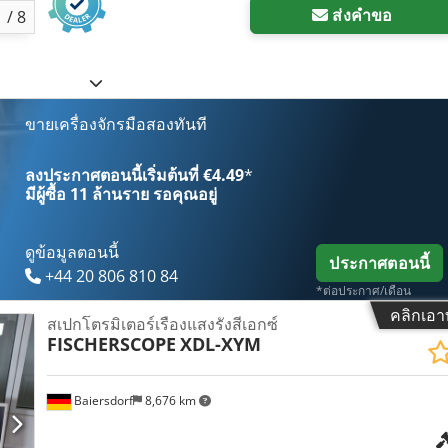
ส่งคำขอ
1
/
8
ขายเครื่องจักรมือสองทันที
ลงประกาศตอนนี้เริ่มต้นที่ €4.49
*
มีผู้ซื้อ
11 ล้านราย
รอคุณอยู่
ดูข้อมูลตอนนี้
ประกาศตอนนี้
+44 20 806 810 84
*ต่อประกาศ/เดือน
คลิกเอา
สเปกโตรมิเตอร์เรืองแสงรังสีเอกซ์
FISCHERSCOPE
XDL-XYM
Baiersdorf
8,676 km