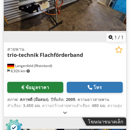
1
/
1
สายพาน
trio-technik
Flachförderband
Langenfeld (Rheinland)
8,926 km
ข้อมูลราคา
โทร
สภาพ:
สภาพดี (มือสอง)
, ปีที่ผลิต:
2009
, ความยาวสายพาน
ลำเลียง:
3,450 มม
, ความกว้างสายพานลำเลียง:
480 มม
, ความสูง
ในการปล่อย:
1,150 มม
,
โฆษณาขนาดเล็ก