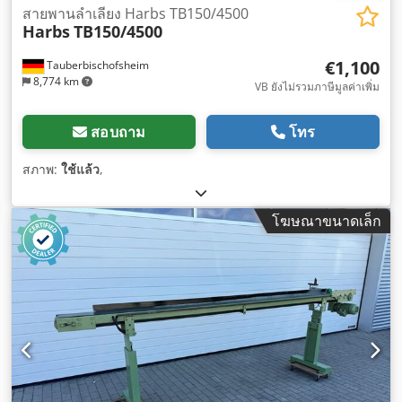
สายพานลำเลียง Harbs TB150/4500
Harbs
TB150/4500
€1,100
Tauberbischofsheim
8,774 km
VB ยังไม่รวมภาษีมูลค่าเพิ่ม
สอบถาม
โทร
สภาพ:
ใช้แล้ว
,
โฆษณาขนาดเล็ก