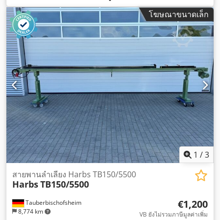
โฆษณาขนาดเล็ก
1
/
3
สายพานลำเลียง Harbs TB150/5500
Harbs
TB150/5500
€1,200
Tauberbischofsheim
8,774 km
VB ยังไม่รวมภาษีมูลค่าเพิ่ม