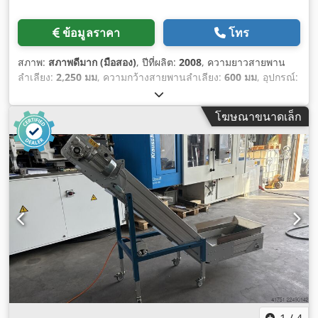
ข้อมูลราคา
โทร
สภาพ:
สภาพดีมาก (มือสอง)
, ปีที่ผลิต:
2008
, ความยาวสายพาน
ลำเลียง:
2,250 มม
, ความกว้างสายพานลำเลียง:
600 มม
, อุปกรณ์:
มีแผ่นป้ายประเภท
,
โฆษณาขนาดเล็ก