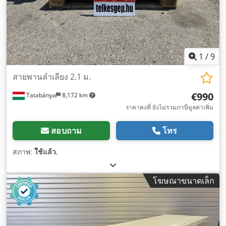
1
/
9
สายพานลำเลียง 2.1 ม.
€990
Tatabánya
8,172 km
ราคาคงที่ ยังไม่รวมภาษีมูลค่าเพิ่ม
สอบถาม
โทร
สภาพ:
ใช้แล้ว
,
โฆษณาขนาดเล็ก