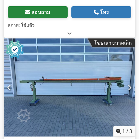
สอบถาม
โทร
สภาพ:
ใช้แล้ว
,
โฆษณาขนาดเล็ก
1
/
3