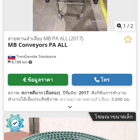
1
/
2
สายพานลำเลียง MB PA ALL (2017)
MB Conveyors
PA ALL
Trenčianske Stankovce
8,188 km
ข้อมูลราคา
โทร
สภาพ:
สภาพดีมาก (มือสอง)
, ปีที่ผลิต:
2017
, ฟังก์ชันการทำงาน:
ทำงานได้เต็มประสิทธิภาพ
, ความยาวสายพานลำเลียง:
3,600 มม
,
ความกว้างสายพานลำเลียง:
600 มม
, ความสูงในการปล่อย:
1,000
มม
, อุปกรณ์:
มีแผ่นป้ายประเภท, เอกสารประกอบ / คู่มือ
,
โฆษณาขนาดเล็ก