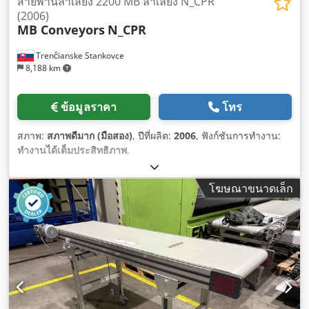
สายพานลำเลียง 2200 MB ลำเลียง N_CPR
(2006)
MB Conveyors
N_CPR
Trenčianske Stankovce
8,188 km
ข้อมูลราคา
โทร
สภาพ:
สภาพดีมาก (มือสอง)
, ปีที่ผลิต:
2006
, ฟังก์ชันการทำงาน:
ทำงานได้เต็มประสิทธิภาพ
,
โฆษณาขนาดเล็ก