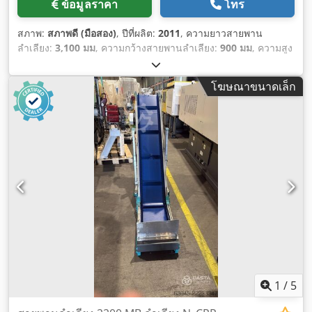
ข้อมูลราคา
โทร
สภาพ:
สภาพดี (มือสอง)
, ปีที่ผลิต:
2011
, ความยาวสายพาน
ลำเลียง:
3,100 มม
, ความกว้างสายพานลำเลียง:
900 มม
, ความสูง
ในการปล่อย:
1,000 มม
, อุปกรณ์:
มีแผ่นป้ายประเภท, เอกสาร
ประกอบ / คู่มือ
,
โฆษณาขนาดเล็ก
1
/
5