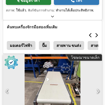
ข้อมูลราคา
โทร
สภาพ:
ใช้แล้ว
, ฟังก์ชันการทำงาน:
ทำงานได้เต็มประสิทธิภาพ
,
ค้นพบเครื่องจักรมือสองเพิ่มเติม
e
มอเตอร์ไฟฟ้า
ปั๊ม
สายพาน ขนส่ง
สายพานล
โฆษณาขนาดเล็ก