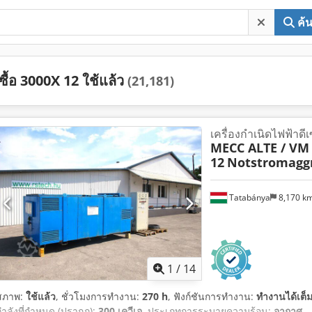
ค้
ซื้อ 3000X 12 ใช้แล้ว
(21,181)
เครื่องกำเนิดไฟฟ้าด
MECC ALTE / VM
12
Notstromaggr
Tatabánya
8,170 k
1
/
14
สภาพ:
ใช้แล้ว
, ชั่วโมงการทำงาน:
270 h
, ฟังก์ชันการทำงาน:
ทำงานได้เต็
กำลังที่กำหนด (ปรากฏ):
300 เควีเอ
, ประเภทการระบายความร้อน:
อากาศ
,