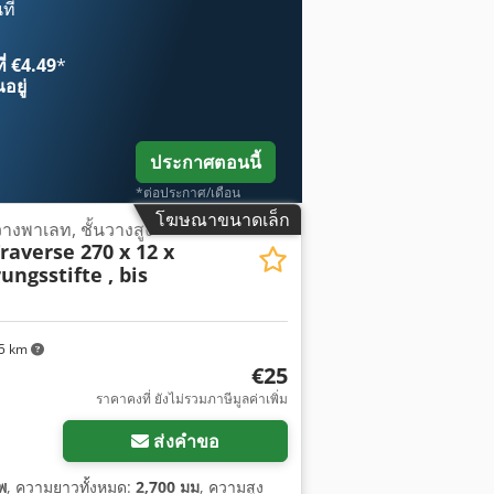
ที
ี่ €4.49
*
อยู่
ประกาศตอนนี้
*ต่อประกาศ/เดือน
โฆษณาขนาดเล็ก
วางพาเลท, ชั้นวางสูง
raverse 270 x 12 x
ungsstifte , bis
5 km
€25
ราคาคงที่ ยังไม่รวมภาษีมูลค่าเพิ่ม
ส่งคำขอ
พ
, ความยาวทั้งหมด:
2,700 มม
, ความสูง