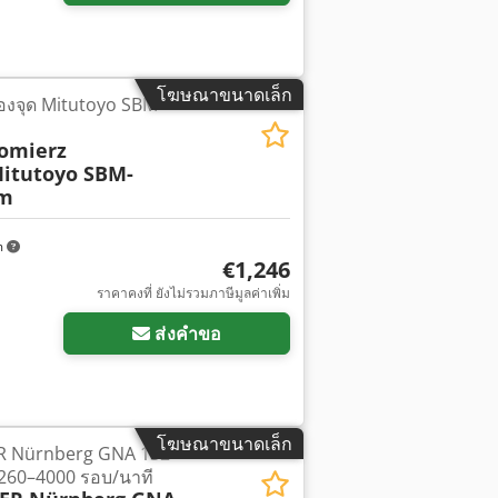
โฆษณาขนาดเล็ก
สองจุด Mitutoyo SBM-
comierz
itutoyo SBM-
mm
m
€1,246
ราคาคงที่ ยังไม่รวมภาษีมูลค่าเพิ่ม
ส่งคำขอ
โฆษณาขนาดเล็ก
R Nürnberg GNA 132
1260–4000 รอบ/นาที