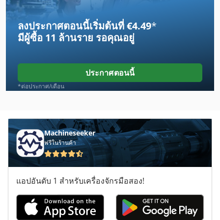
Frm D Midi
ลงประกาศตอนนี้เริ่มต้นที่ €4.49
*
Frommia 261
มีผู้ซื้อ
11 ล้านราย
รอคุณอยู่
Gx 11 Ff
Hueller Hille Nbh
ประกาศตอนนี้
Kondia Fv 1
*ต่อประกาศ/เดือน
Laimet 120
Lcf 1
Machineseeker
ฟรีในร้านค้า
Leinen Ww 83
Nakamura Tome Wt 150
แอปอันดับ 1 สำหรับเครื่องจักรมือสอง!
Romi T 240
Sac Ts 120