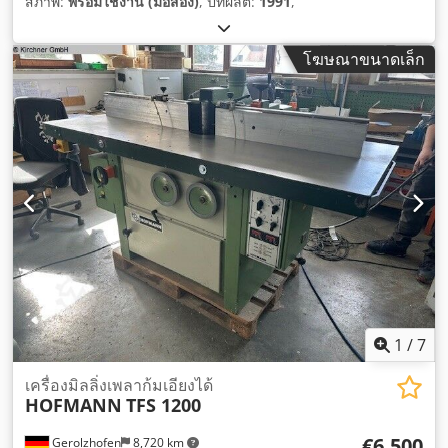
สภาพ:
พร้อมใช้งาน (มือสอง)
, ปีที่ผลิต:
1991
,
โฆษณาขนาดเล็ก
1
/
7
เครื่องมิลลิ่งเพลาก้มเอียงได้
HOFMANN
TFS 1200
€6,500
Gerolzhofen
8,720 km