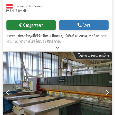
Gratwein-Straßengel
8,413 km
ข้อมูลราคา
โทร
สภาพ:
ซ่อมบำรุงที่เวิร์กช็อป (มือสอง)
, ปีที่ผลิต:
2014
, ฟังก์ชันการ
ทำงาน:
ทำงานได้เต็มประสิทธิภาพ
,
โฆษณาขนาดเล็ก