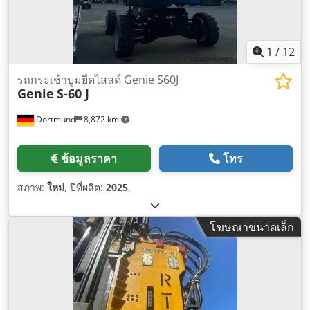
1
/
12
รถกระเช้าบูมยืดไสลด์ Genie S60J
Genie
S-60 J
Dortmund
8,872 km
ข้อมูลราคา
โทร
สภาพ:
ใหม่
, ปีที่ผลิต:
2025
,
โฆษณาขนาดเล็ก