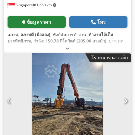
Singapore
1,650 km
ข้อมูลราคา
โทร
สภาพ:
สภาพดี (มือสอง)
, ฟังก์ชันการทำงาน:
ทำงานได้เต็ม
ประสิทธิภาพ
, กำลัง:
150.78 กิโลวัตต์ (205.00 แรงม้า)
, ประเภท
เชื้อเพลิง:
ดีเซล
, ความจุถังเชื้อเพลิง:
300 ล
, น้ำหนักรวม:
53,523
กก.
, น้ำหนักบรรทุกสูงสุด:
112,000 กก.
, ปีที่ผลิต:
2006
, หมายเลข
โฆษณาขนาดเล็ก
เครื่องจักร/ยานพาหนะ:
506081
, อุปกรณ์:
ห้องโดยสาร, เครน, ไฮ
ดรอลิก
,