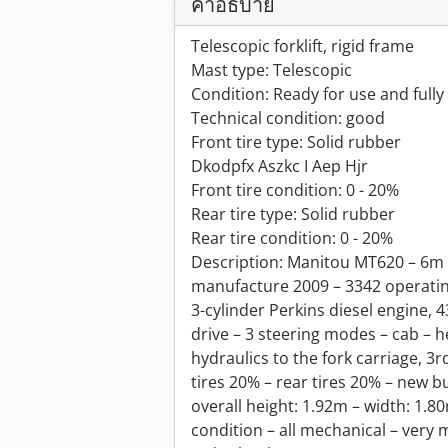
คำอธิบาย
Telescopic forklift, rigid frame
Mast type: Telescopic
Condition: Ready for use and fully
Technical condition: good
Front tire type: Solid rubber
Dkodpfx Aszkc I Aep Hjr
Front tire condition: 0 - 20%
Rear tire type: Solid rubber
Rear tire condition: 0 - 20%
Description: Manitou MT620 – 6m re
manufacture 2009 – 3342 operatin
3-cylinder Perkins diesel engine, 
drive – 3 steering modes – cab – he
hydraulics to the fork carriage, 3rd
tires 20% – rear tires 20% – new bu
overall height: 1.92m – width: 1.8
condition – all mechanical – very