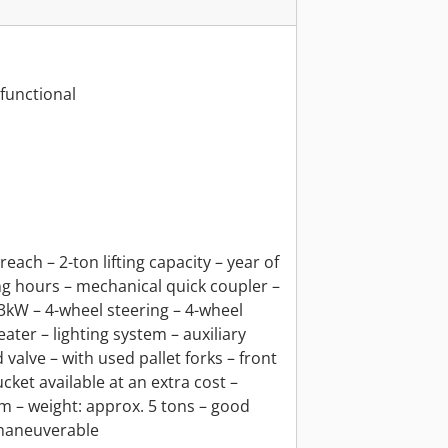
 functional
ach – 2-ton lifting capacity – year of
g hours – mechanical quick coupler –
43kW – 4-wheel steering – 4-wheel
ater – lighting system – auxiliary
 valve – with used pallet forks – front
cket available at an extra cost –
0m – weight: approx. 5 tons – good
 maneuverable