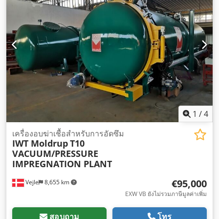
1
/
4
เครื่องอบฆ่าเชื้อสำหรับการอัดซึม
IWT Moldrup
T10
VACUUM/PRESSURE
IMPREGNATION PLANT
€95,000
Vejle
8,655 km
EXW VB ยังไม่รวมภาษีมูลค่าเพิ่ม
สอบถาม
โทร