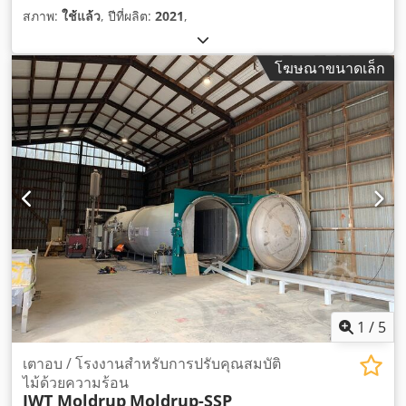
สภาพ:
ใช้แล้ว
, ปีที่ผลิต:
2021
,
โฆษณาขนาดเล็ก
1
/
5
เตาอบ / โรงงานสำหรับการปรับคุณสมบัติ
ไม้ด้วยความร้อน
IWT Moldrup
Moldrup-SSP