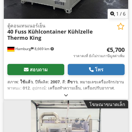
1
/
6
ตู้คอนเทนเนอร์เย็น
40 Fuss Kühlcontainer Kühlzelle
Thermo King
€5,700
Hamburg
8,669 km
ราคาคงที่ ยังไม่รวมภาษีมูลค่าเพิ่ม
สอบถาม
โทร
สภาพ:
ใช้แล้ว
, ปีที่ผลิต:
2007
, สี:
สีขาว
, หมายเลขเครื่องจักร/ยาน
พาหนะ:
012
, อุปกรณ์:
เครื่องทำความเย็น, เครื่องปรับอากาศ
,
โฆษณาขนาดเล็ก