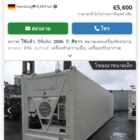
€5,600
Hamburg
8,669 km
ราคาคงที่ ยังไม่รวมภาษีมูลค่าเพิ่ม
สอบถาม
โทร
สภาพ:
ใช้แล้ว
, ปีที่ผลิต:
2006
, สี:
สีขาว
, หมายเลขเครื่องจักร/ยาน
พาหนะ:
016
, อุปกรณ์:
เครื่องทำความเย็น, เครื่องปรับอากาศ
,
โฆษณาขนาดเล็ก