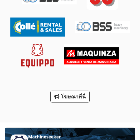
ป้อนแกน X:
15 ม./นาที
, อัตราการป้อนแกน Y:
15 ม./นาที
, อัตรา
ป้อนแกน Z:
15 ม./นาที
, ความสูงรวม:
2,700 มม
, ความยาว
ทั้งหมด:
2,800 มม
, ความกว้างทั้งหมด:
3,550 มม
, ความกว้างของ
โต๊ะ:
600 มม
, ความยาวโต๊ะ:
1,200 มม
, น้ำหนักรับได้ของโต๊ะ:
800 กก.
, น้ำหนักรวม:
7,500 กก.
, ความเร็วแกนหมุน (สูงสุด):
8,000 รอบ/นาที
, จมูกสปินเดิล:
SK40
, อุปกรณ์:
ความเร็วรอบปรับ
เปลี่ยนได้แบบไม่จำกัด, สายพานลำเลียงเศษโลหะ, เอกสาร
ประกอบ / คู่มือ
,
โฆษณาที่นี่
Machineseeker