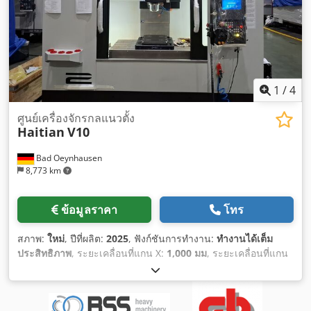
1
/
4
ศูนย์เครื่องจักรกลแนวตั้ง
Haitian
V10
Bad Oeynhausen
8,773 km
ข้อมูลราคา
โทร
สภาพ:
ใหม่
, ปีที่ผลิต:
2025
, ฟังก์ชันการทำงาน:
ทำงานได้เต็ม
ประสิทธิภาพ
, ระยะเคลื่อนที่แกน X:
1,000 มม
, ระยะเคลื่อนที่แกน
Y:
600 มม
, ระยะเคลื่อนที่ตามแกน Z:
600 มม
, ความเคลื่อนที่อย่าง
รวดเร็วแกน X:
36 ม./นาที
, การเคลื่อนที่อย่างรวดเร็วแกน Y:
36
ม./นาที
, การเคลื่อนที่อย่างรวดเร็วแกน Z:
36 ม./นาที
, อัตราการ