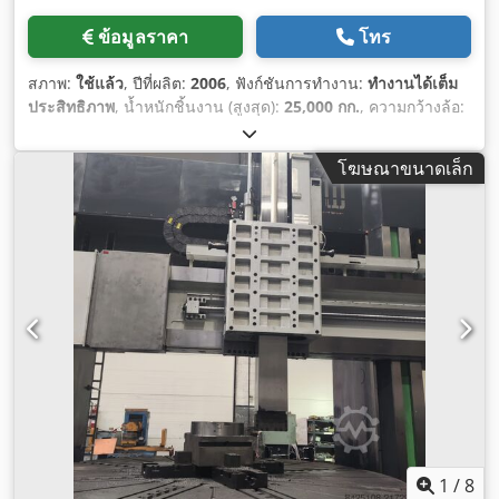
ข้อมูลราคา
โทร
สภาพ:
ใช้แล้ว
, ปีที่ผลิต:
2006
, ฟังก์ชันการทำงาน:
ทำงานได้เต็ม
ประสิทธิภาพ
, น้ำหนักชิ้นงาน (สูงสุด):
25,000 กก.
, ความกว้างล้อ:
3,000 มม
, ระยะป้อนแกน X:
1,000 มม
,
โฆษณาขนาดเล็ก
1
/
8