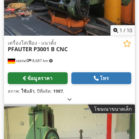
1
/
10
เครื่องใส่เฟือง - แนวตั้ง
PFAUTER
P3001 B CNC
เยอรมนี
8,687 km
ข้อมูลราคา
โทร
สภาพ:
ใช้แล้ว
, ปีที่ผลิต:
1987
,
โฆษณาขนาดเล็ก