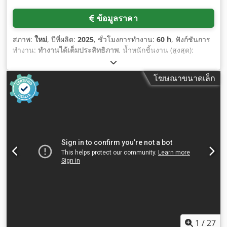
ข้อมูลราคา
สภาพ:
ใหม่
, ปีที่ผลิต:
2025
, ชั่วโมงการทำงาน:
60 h
, ฟังก์ชันการ
ทำงาน:
ทำงานได้เต็มประสิทธิภาพ
, น้ำหนักชิ้นงาน (สูงสุด):
40,000 กก.
, ความกว้างล้อ:
3,700 มม
, ระยะป้อนแกน X:
2,000
มม
, ระยะป้อนแกน Y:
1,300 มม
, ระยะป้อนแกน Z:
500 มม
, เส้น
โฆษณาขนาดเล็ก
ผ่านศูนย์กลางโต๊ะหมุน:
3,700 มม
, ตำแหน่งหัวกัด:
0,025
, เส้น
ผ่านศูนย์กลางโต๊ะ:
2,000 มม
, อัตราการป้อนแกน X:
10 ม./นาที
,
อัตราการป้อนแกน Y:
10 ม./นาที
, อัตราป้อนแกน Z:
6 ม./นาที
,
ความยาวทั้งหมด:
12,000 มม
, เส้นผ่านศูนย์กลางเฟือง:
400 มม
,
ความสูงรวม:
5,000 มม
, ความกว้างทั้งหมด:
4,000 มม
, อุปกรณ์:
ความเร็วรอบปรับเปลี่ยนได้แบบไม่จำกัด, เครื่องหมาย CE, เอกสาร
ประกอบ / คู่มือ
,
1
/
27