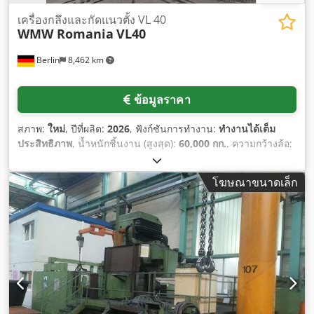
เครื่องกลึงและกัดแนวตั้ง VL 40
WMW Romania
VL40
Berlin
8,462 km
ข้อมูลราคา
สภาพ:
ใหม่
, ปีที่ผลิต:
2026
, ฟังก์ชันการทำงาน:
ทำงานได้เต็ม
ประสิทธิภาพ
, น้ำหนักชิ้นงาน (สูงสุด):
60,000 กก.
, ความกว้างล้อ:
4,300 มม
, ระยะป้อนแกน X:
2,200 มม
, ระยะป้อนแกน Y:
2,500
มม
, ระยะป้อนแกน Z:
1,500 มม
, ตำแหน่งหัวกัด:
0,02
, เส้นผ่าน
โฆษณาขนาดเล็ก
ศูนย์กลางโต๊ะ:
3,500 มม
, อัตราการป้อนแกน X:
10 ม./นาที
, อัตรา
ป้อนแกน Z:
6 ม./นาที
, ความยาวทั้งหมด:
6,000 มม
, เส้นผ่าน
ศูนย์กลางล้อ:
4,300 มม
, ความสูงรวม:
7,000 มม
, ความกว้าง
ทั้งหมด:
5,000 มม
, เส้นผ่านศูนย์กลางชิ้นงาน (สูงสุด):
4,300 มม
,
ความยาวแกนเครื่องกัด:
2,500 มม
, ประเภทกระแสไฟฟ้าที่เข้ามา:
สามเฟส
, ความยาวกัด:
2,500 มม
, ความเร็วแกนหมุน (สูงสุด):
2,500 รอบ/นาที
, ความเร็วแกนหมุน (นาที):
1 รอบ/นาที
,