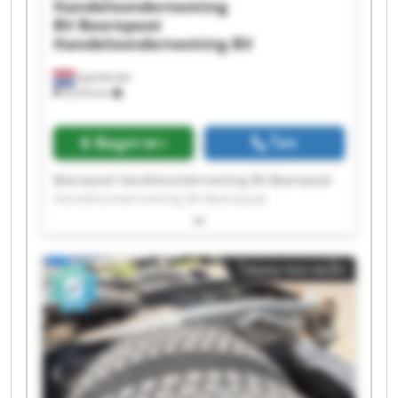
Handelsonderneming
BV
Beerepoot
Handelsonderneming BV
Spanbroek
9,018 km
ข้อมูลราคา
โทร
Beerepoot Handelsonderneming BV Beerepoot
Handelsonderneming BV Beerepoot
Handelsonderneming BV Beerepoot
Handelsonderneming BV Beerepoot
Handelsonderneming BV Beerepoot
โฆษณาขนาดเล็ก
Handelsonderneming BV Beerepoot
Handelsonderneming BV Beerepoot
Handelsonderneming BV Beerepoot
Handelsonderneming BV Beerepoot
Handelsonderneming BV Beerepoot
Handelsonderneming BV Beerepoot
Handelsonderneming BV Beerepoot