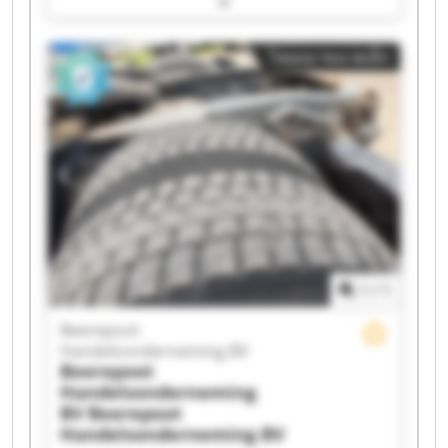
Handelsonderneming BV Beerepoot
Handelsonderneming BV Beerepoot
โฆษณาขนาดเล็ก
Handelsonderneming BV Beerepoot
Handelsonderneming BV Beerepoot
Handelsonderneming BV Beerepoot
Handelsonderneming BV Beerepoot
Handelsonderneming BV Beerepoot
Handelsonderneming BV Beerepoot
Handelsonderneming BV Beerepoot
Handelsonderneming BV Beerepoot
Handelsonderneming BV Beerepoot
Handelsonderneming BV Beerepoot
Handelsonderneming BV Beerepoot
1
/
1
Handelsonderneming BV Beerepoot
Handelsonderneming BV Beerepoot
Beerepoot
Handelsonderneming BV Beerepoot
Handelsonderneming BV
Handelsonderneming BV
Beerepoot
Handelsonderneming
BV
Beerepoot
Handelsonderneming BV