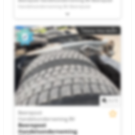
Beerepoot Handelsonderneming BV Beerepoot
Handelsonderneming BV Beerepoot
Handelsonderneming BV Beerepoot
Handelsonderneming BV Beerepoot
Handelsonderneming BV Beerepoot
โฆษณาขนาดเล็ก
Handelsonderneming BV Beerepoot
Handelsonderneming BV Beerepoot
Handelsonderneming BV Beerepoot
Handelsonderneming BV Beerepoot
Handelsonderneming BV Beerepoot
Handelsonderneming BV Beerepoot
Handelsonderneming BV Beerepoot
Handelsonderneming BV Beerepoot
Handelsonderneming BV Beerepoot
Handelsonderneming BV Beerepoot
Handelsonderneming BV Beerepoot
1
/
1
Handelsonderneming BV Beerepoot
Handelsonderneming BV Beerepoot
Beerepoot
Handelsonderneming BV Beerepoot
Handelsonderneming BV
Handelsonderneming BV
Beerepoot
Handelsonderneming