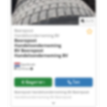
Handelsonderneming BV Beerepoot
Handelsonderneming BV Beerepoot
Handelsonderneming BV Beerepoot
Handelsonderneming BV Beerepoot
1
/
1
Handelsonderneming BV Beerepoot
Handelsonderneming BV Beerepoot
Beerepoot
Handelsonderneming BV Beerepoot
Handelsonderneming BV
Handelsonderneming BV
Beerepoot
Handelsonderneming
BV
Beerepoot
Handelsonderneming BV
Spanbroek
9,018 km
ข้อมูลราคา
โทร
Beerepoot Handelsonderneming BV Beerepoot
Handelsonderneming BV Beerepoot
Handelsonderneming BV Beerepoot