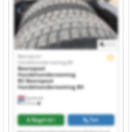
1
/
1
Beerepoot
Handelsonderneming BV
Beerepoot
Handelsonderneming
BV
Beerepoot
Handelsonderneming BV
Spanbroek
9,018 km
ข้อมูลราคา
โทร