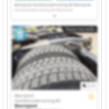
Beerepoot Handelsonderneming BV Beerepoot
Handelsonderneming BV Beerepoot
Handelsonderneming BV Beerepoot
Handelsonderneming BV Beerepoot
Handelsonderneming BV Beerepoot
โฆษณาขนาดเล็ก
Handelsonderneming BV Beerepoot
Handelsonderneming BV Beerepoot
Handelsonderneming BV Beerepoot
Handelsonderneming BV Beerepoot
Handelsonderneming BV Beerepoot
Handelsonderneming BV Beerepoot
Handelsonderneming BV Beerepoot
Handelsonderneming BV Beerepoot
Handelsonderneming BV Beerepoot
Handelsonderneming BV Beerepoot
Handelsonderneming BV Beerepoot
1
/
1
Handelsonderneming BV Beerepoot
Handelsonderneming BV Beerepoot
Beerepoot
Handelsonderneming BV Beerepoot
Handelsonderneming BV
Handelsonderneming BV
Beerepoot