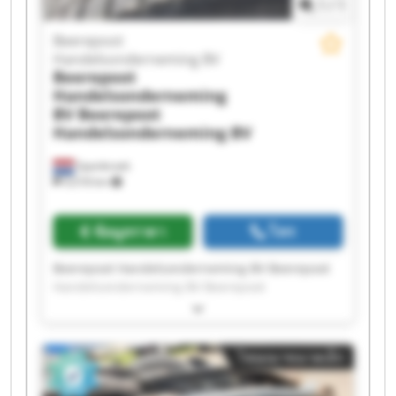
1
/
1
Handelsonderneming BV Beerepoot
Handelsonderneming BV Beerepoot
Beerepoot
Handelsonderneming BV Beerepoot
Handelsonderneming BV
Handelsonderneming BV
Beerepoot
Handelsonderneming
BV
Beerepoot
Handelsonderneming BV
Spanbroek
9,018 km
ข้อมูลราคา
โทร
Beerepoot Handelsonderneming BV Beerepoot
Handelsonderneming BV Beerepoot
Handelsonderneming BV Beerepoot
Handelsonderneming BV Beerepoot
Handelsonderneming BV Beerepoot
โฆษณาขนาดเล็ก
Handelsonderneming BV Beerepoot
Handelsonderneming BV Beerepoot