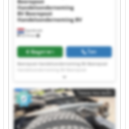
Beerepoot
Handelsonderneming
BV
Beerepoot
Handelsonderneming BV
Spanbroek
9,018 km
ข้อมูลราคา
โทร
Beerepoot Handelsonderneming BV Beerepoot
Handelsonderneming BV Beerepoot
Handelsonderneming BV Beerepoot
Handelsonderneming BV Beerepoot
Handelsonderneming BV Beerepoot
โฆษณาขนาดเล็ก
Handelsonderneming BV Beerepoot
Handelsonderneming BV Beerepoot
Handelsonderneming BV Beerepoot
Handelsonderneming BV Beerepoot
Handelsonderneming BV Beerepoot
Handelsonderneming BV Beerepoot