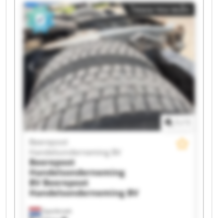
Handelsonderneming BV Beerepoot
โฆษณาขนาดเล็ก
Handelsonderneming BV Beerepoot
Handelsonderneming BV Beerepoot
Handelsonderneming BV Beerepoot
Handelsonderneming BV Beerepoot
Handelsonderneming BV Beerepoot
Handelsonderneming BV Beerepoot
Handelsonderneming BV Beerepoot
Handelsonderneming BV Beerepoot
Handelsonderneming BV Beerepoot
Handelsonderneming BV Beerepoot
Handelsonderneming BV Beerepoot
1
/
1
Handelsonderneming BV Beerepoot
Handelsonderneming BV Beerepoot
Beerepoot
Handelsonderneming BV Beerepoot
Handelsonderneming BV
Handelsonderneming BV
Beerepoot
Handelsonderneming
BV
Beerepoot
Handelsonderneming BV
Spanbroek