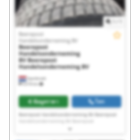
Handelsonderneming BV Beerepoot
Handelsonderneming BV Beerepoot
Handelsonderneming BV Beerepoot
1
/
1
Handelsonderneming BV Beerepoot
Handelsonderneming BV Beerepoot
Beerepoot
Handelsonderneming BV Beerepoot
Handelsonderneming BV
Handelsonderneming BV
Beerepoot
Handelsonderneming
BV
Beerepoot
Handelsonderneming BV
Spanbroek
9,018 km
ข้อมูลราคา
โทร
Beerepoot Handelsonderneming BV Beerepoot
Handelsonderneming BV Beerepoot
Handelsonderneming BV Beerepoot
Handelsonderneming BV Beerepoot