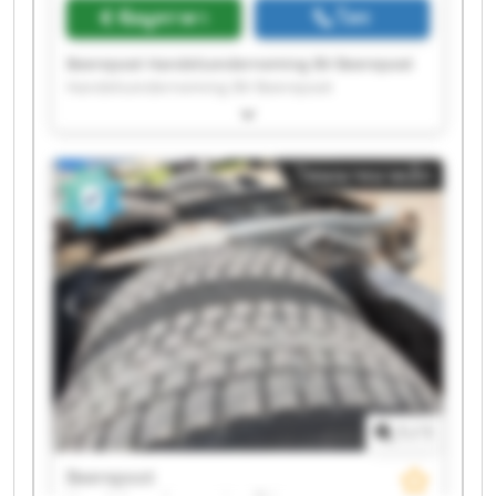
ข้อมูลราคา
โทร
Beerepoot Handelsonderneming BV Beerepoot
Handelsonderneming BV Beerepoot
Handelsonderneming BV Beerepoot
Handelsonderneming BV Beerepoot
Handelsonderneming BV Beerepoot
โฆษณาขนาดเล็ก
Handelsonderneming BV Beerepoot
Handelsonderneming BV Beerepoot
Handelsonderneming BV Beerepoot
Handelsonderneming BV Beerepoot
Handelsonderneming BV Beerepoot
Handelsonderneming BV Beerepoot
Handelsonderneming BV Beerepoot
Handelsonderneming BV Beerepoot
Handelsonderneming BV Beerepoot
Handelsonderneming BV Beerepoot
Handelsonderneming BV Beerepoot
1
/
1
Handelsonderneming BV Beerepoot
Handelsonderneming BV Beerepoot
Beerepoot
Handelsonderneming BV Beerepoot