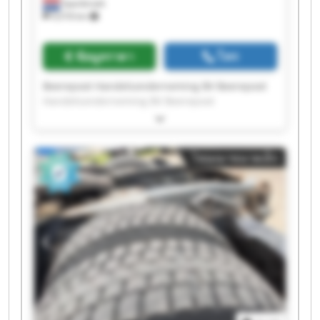
Spanbroek
9,018 km
ข้อมูลราคา
โทร
Beerepoot Handelsonderneming BV Beerepoot
Handelsonderneming BV Beerepoot
Handelsonderneming BV Beerepoot
Handelsonderneming BV Beerepoot
Handelsonderneming BV Beerepoot
โฆษณาขนาดเล็ก
Handelsonderneming BV Beerepoot
Handelsonderneming BV Beerepoot
Handelsonderneming BV Beerepoot
Handelsonderneming BV Beerepoot
Handelsonderneming BV Beerepoot
Handelsonderneming BV Beerepoot
Handelsonderneming BV Beerepoot
Handelsonderneming BV Beerepoot
Handelsonderneming BV Beerepoot
Handelsonderneming BV Beerepoot
Handelsonderneming BV Beerepoot