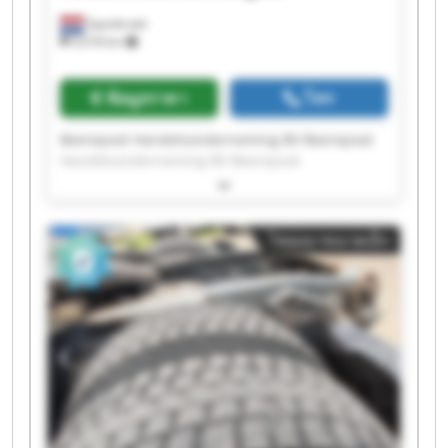
Spanbroek
9,018 km
ข้อมูลราคา
โทร
Beerepoot Handelsonderneming BV Beerepoot
Handelsonderneming BV Beerepoot
Handelsonderneming BV Beerepoot
Handelsonderneming BV Beerepoot
Handelsonderneming BV Beerepoot
โฆษณาขนาดเล็ก
Handelsonderneming BV Beerepoot
Handelsonderneming BV Beerepoot
Handelsonderneming BV Beerepoot
Handelsonderneming BV Beerepoot
Handelsonderneming BV Beerepoot
Handelsonderneming BV Beerepoot
Handelsonderneming BV Beerepoot
Handelsonderneming BV Beerepoot
Handelsonderneming BV Beerepoot
Handelsonderneming BV Beerepoot