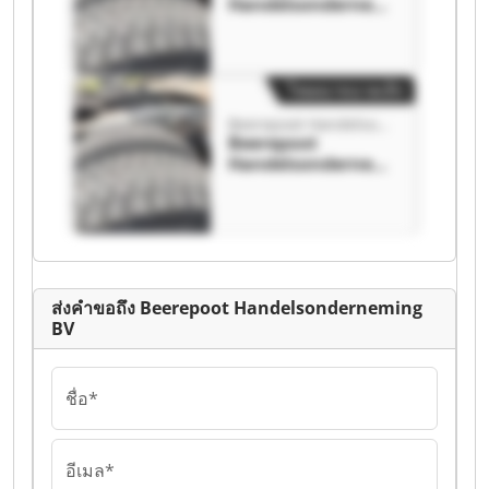
Handelsondernemi
ng BV Beerepoot
Handelsondernemi
ng BV
โฆษณาขนาดเล็ก
Beerepoot Handelsonderneming BV
Beerepoot
Handelsondernemi
ng BV Beerepoot
Handelsondernemi
ng BV
ส่งคำขอถึง Beerepoot Handelsonderneming
BV
ชื่อ*
อีเมล*