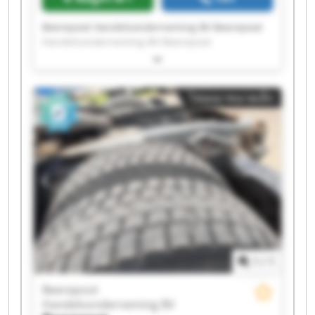
Beerepoot Handelsonderneming BV Beerepoot
Handelsonderneming BV Beerepoot
Handelsonderneming BV Beerepoot
Handelsonderneming BV Beerepoot
Handelsonderneming BV Beerepoot
โฆษณาขนาดเล็ก
Handelsonderneming BV Beerepoot
Handelsonderneming BV Beerepoot
Handelsonderneming BV Beerepoot
Handelsonderneming BV Beerepoot
Handelsonderneming BV Beerepoot
Handelsonderneming BV Beerepoot
Handelsonderneming BV Beerepoot
Handelsonderneming BV Beerepoot
Handelsonderneming BV Beerepoot
Handelsonderneming BV Beerepoot
Handelsonderneming BV Beerepoot
1
/
1
Handelsonderneming BV Beerepoot
Handelsonderneming BV Beerepoot
Beerepoot
Handelsonderneming BV Beerepoot
Handelsonderneming BV
Handelsonderneming BV