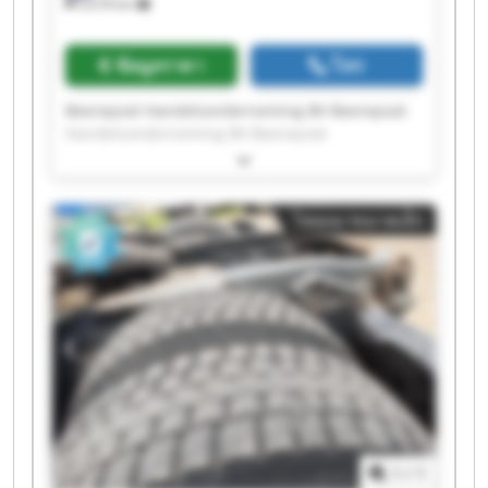
9,018 km
ข้อมูลราคา
โทร
Beerepoot Handelsonderneming BV Beerepoot
Handelsonderneming BV Beerepoot
Handelsonderneming BV Beerepoot
Handelsonderneming BV Beerepoot
Handelsonderneming BV Beerepoot
โฆษณาขนาดเล็ก
Handelsonderneming BV Beerepoot
Handelsonderneming BV Beerepoot
Handelsonderneming BV Beerepoot
Handelsonderneming BV Beerepoot
Handelsonderneming BV Beerepoot
Handelsonderneming BV Beerepoot
Handelsonderneming BV Beerepoot
Handelsonderneming BV Beerepoot
Handelsonderneming BV Beerepoot
Handelsonderneming BV Beerepoot
Handelsonderneming BV Beerepoot
1
/
1
Handelsonderneming BV Beerepoot