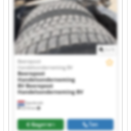
Handelsonderneming BV Beerepoot
Handelsonderneming BV Beerepoot
Handelsonderneming BV Beerepoot
Handelsonderneming BV Beerepoot
Handelsonderneming BV Beerepoot
Handelsonderneming BV Beerepoot
Handelsonderneming BV Beerepoot
Handelsonderneming BV Beerepoot
1
/
1
Handelsonderneming BV Beerepoot
Handelsonderneming BV Beerepoot
Beerepoot
Handelsonderneming BV Beerepoot
Handelsonderneming BV
Handelsonderneming BV
Beerepoot
Handelsonderneming
BV
Beerepoot
Handelsonderneming BV
Spanbroek
9,018 km
ข้อมูลราคา
โทร