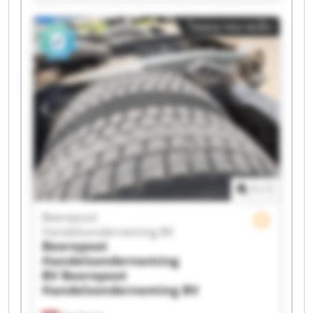
Handelsonderneming BV Beerepoot
Handelsonderneming BV Beerepoot
โฆษณาขนาดเล็ก
Handelsonderneming BV Beerepoot
Handelsonderneming BV Beerepoot
Handelsonderneming BV Beerepoot
Handelsonderneming BV Beerepoot
Handelsonderneming BV Beerepoot
Handelsonderneming BV Beerepoot
Handelsonderneming BV Beerepoot
Handelsonderneming BV Beerepoot
Handelsonderneming BV Beerepoot
Handelsonderneming BV Beerepoot
Handelsonderneming BV Beerepoot
1
/
1
Handelsonderneming BV Beerepoot
Handelsonderneming BV Beerepoot
Beerepoot
Handelsonderneming BV Beerepoot
Handelsonderneming BV
Handelsonderneming BV
Beerepoot
Handelsonderneming
BV
Beerepoot
Handelsonderneming BV