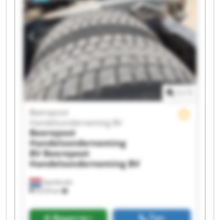
Handelsonderneming BV Beerepoot
Handelsonderneming BV Beerepoot
Handelsonderneming BV Beerepoot
Handelsonderneming BV Beerepoot
Handelsonderneming BV Beerepoot
Handelsonderneming BV Beerepoot
Handelsonderneming BV Beerepoot
Handelsonderneming BV Beerepoot
Handelsonderneming BV Beerepoot
1
/
1
Handelsonderneming BV Beerepoot
Handelsonderneming BV Beerepoot
Beerepoot
Handelsonderneming BV Beerepoot
Handelsonderneming BV
Handelsonderneming BV
Beerepoot
Handelsonderneming
BV
Beerepoot
Handelsonderneming BV
Spanbroek
9,018 km
ข้อมูลราคา
โทร