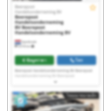
Handelsonderneming BV Beerepoot
Beerepoot
Handelsonderneming BV Beerepoot
Handelsonderneming BV
Handelsonderneming BV
Beerepoot
Handelsonderneming
BV
Beerepoot
Handelsonderneming BV
Spanbroek
9,018 km
ข้อมูลราคา
โทร
Beerepoot Handelsonderneming BV Beerepoot
Handelsonderneming BV Beerepoot
Handelsonderneming BV Beerepoot
Handelsonderneming BV Beerepoot
Handelsonderneming BV Beerepoot
โฆษณาขนาดเล็ก
Handelsonderneming BV Beerepoot
Handelsonderneming BV Beerepoot
Handelsonderneming BV Beerepoot