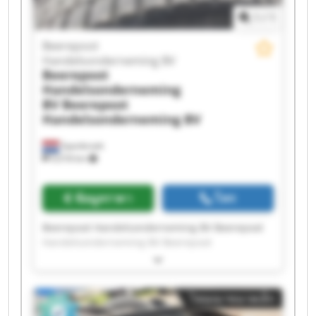
Handelsonderneming BV Beerepoot
1
/
1
Handelsonderneming BV Beerepoot
Handelsonderneming BV Beerepoot
Beerepoot
Handelsonderneming BV Beerepoot
Handelsonderneming BV
Handelsonderneming BV
Beerepoot
Handelsonderneming
BV
Beerepoot
Handelsonderneming BV
Spanbroek
9,018 km
ข้อมูลราคา
โทร
Beerepoot Handelsonderneming BV Beerepoot
Handelsonderneming BV Beerepoot
Handelsonderneming BV Beerepoot
Handelsonderneming BV Beerepoot
Handelsonderneming BV Beerepoot
โฆษณาขนาดเล็ก
Handelsonderneming BV Beerepoot