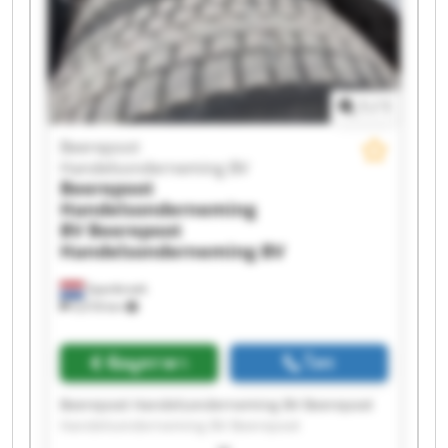
Handelsonderneming BV Beerepoot
Handelsonderneming BV Beerepoot
Handelsonderneming BV Beerepoot
Handelsonderneming BV Beerepoot
Handelsonderneming BV Beerepoot
1
/
1
Handelsonderneming BV Beerepoot
Handelsonderneming BV Beerepoot
Beerepoot
Handelsonderneming BV Beerepoot
Handelsonderneming BV
Handelsonderneming BV
Beerepoot
Handelsonderneming
BV
Beerepoot
Handelsonderneming BV
Spanbroek
9,018 km
ข้อมูลราคา
โทร
Beerepoot Handelsonderneming BV Beerepoot
Handelsonderneming BV Beerepoot
Handelsonderneming BV Beerepoot