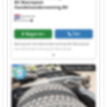
BV
Beerepoot
Handelsonderneming BV
Spanbroek
9,018 km
ข้อมูลราคา
โทร
Beerepoot Handelsonderneming BV Beerepoot
Handelsonderneming BV Beerepoot
Handelsonderneming BV Beerepoot
Handelsonderneming BV Beerepoot
Handelsonderneming BV Beerepoot
โฆษณาขนาดเล็ก
Handelsonderneming BV Beerepoot
Handelsonderneming BV Beerepoot
Handelsonderneming BV Beerepoot
Handelsonderneming BV Beerepoot
Handelsonderneming BV Beerepoot
Handelsonderneming BV Beerepoot
Handelsonderneming BV Beerepoot
Handelsonderneming BV Beerepoot