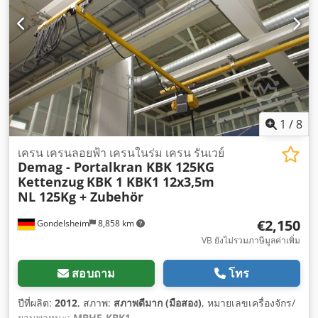
1
/
8
เครน เครนลอยฟ้า เครนในร่ม เครน รันเวย์
Demag - Portalkran KBK 125KG
Kettenzug
KBK 1 KBK1 12x3,5m
NL 125Kg + Zubehör
€2,150
Gondelsheim
8,858 km
VB ยังไม่รวมภาษีมูลค่าเพิ่ม
สอบถาม
โทร
ปีที่ผลิต:
2012
, สภาพ:
สภาพดีมาก (มือสอง)
, หมายเลขเครื่องจักร/
ยานพาหนะ:
MBHF-KBK1
,