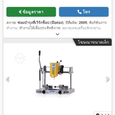
ข้อมูลราคา
โทร
สภาพ:
ซ่อมบำรุงที่เวิร์กช็อป (มือสอง)
, ปีที่ผลิต:
2009
, ฟังก์ชันการ
ทำงาน:
ทำงานได้เต็มประสิทธิภาพ
, หมายเลขเครื่องจักร/ยาน
พาหนะ:
942
, ความยาวทั้งหมด:
9,170 มม
, ความกว้างทั้งหมด:
1,635 มม
, ความสูงรวม:
3,100 มม
, น้ำหนักรวม:
4,140 กก.
,
โฆษณาขนาดเล็ก
กระแสไฟฟ้าขาเข้า:
44 A
, ความถี่ขาเข้า:
50 Hz
, ประเภทกระแส
ไฟฟ้าที่เข้ามา:
สามเฟส
, แรงดันไฟฟ้าขาเข้า:
400 V
, กำลัง:
21
กิโลวัตต์ (28.55 แรงม้า)
, น้ำหนักชิ้นงาน (สูงสุด):
800 กก.
, ความ
ดัน:
7 แท่ง
,