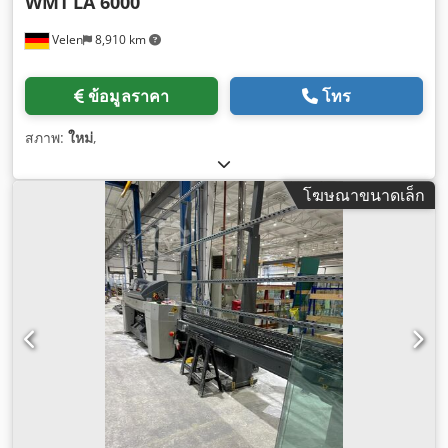
WMT
LA 6000
Velen
8,910 km
ข้อมูลราคา
โทร
สภาพ:
ใหม่
,
โฆษณาขนาดเล็ก