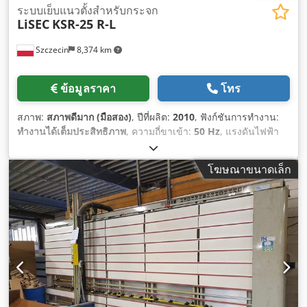
ระบบเย็บแนวตั้งสำหรับกระจก
LiSEC
KSR-25 R-L
Szczecin
8,374 km
ข้อมูลราคา
โทร
สภาพ:
สภาพดีมาก (มือสอง)
, ปีที่ผลิต:
2010
, ฟังก์ชันการทำงาน:
ทำงานได้เต็มประสิทธิภาพ
, ความถี่ขาเข้า:
50 Hz
, แรงดันไฟฟ้า
ขาเข้า:
400 V
, ความดัน:
6 แท่ง
,
โฆษณาขนาดเล็ก