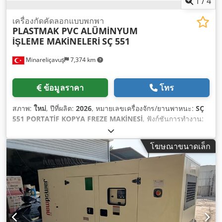
1
/
4
เครื่องกัดคัดลอกแบบพกพา
PLASTMAK PVC ALÜMİNYUM
İŞLEME MAKİNELERİ
SÇ 551
Minareliçavuş
7,374 km
ข้อมูลราคา
โทร
สภาพ:
ใหม่
, ปีที่ผลิต:
2026
, หมายเลขเครื่องจักร/ยานพาหนะ:
SÇ
551 PORTATİF KOPYA FREZE MAKİNESİ
, ฟังก์ชันการทำงาน:
ทำงานได้เต็มประสิทธิภาพ
,
โฆษณาขนาดเล็ก