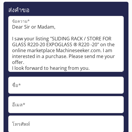
ส่งคำขอ
ข้อความ*
ชื่อ*
อีเมล*
โทรศัพท์