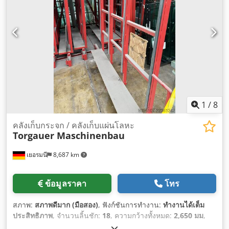
1
/
8
คลังเก็บกระจก / คลังเก็บแผ่นโลหะ
Torgauer Maschinenbau
เยอรมนี
8,687 km
ข้อมูลราคา
โทร
สภาพ:
สภาพดีมาก (มือสอง)
, ฟังก์ชันการทำงาน:
ทำงานได้เต็ม
ประสิทธิภาพ
, จำนวนลิ้นชัก:
18
, ความกว้างทั้งหมด:
2,650 มม
,
ความยาวทั้งหมด:
8,700 มม
,