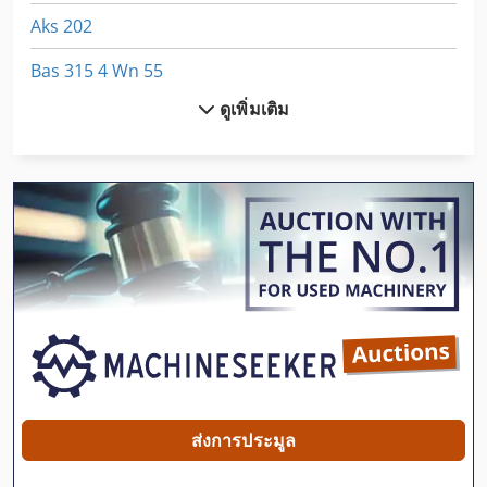
Aks 202
Bas 315 4 Wn 55
ดูเพิ่มเติม
Dematik Faw 1
Dsd 201
Dws 200
Egv 12
Emu 200
Freund K 18 01
Hoflader Er 08
Hpp 11
ส่งการประมูล
Lcf 1