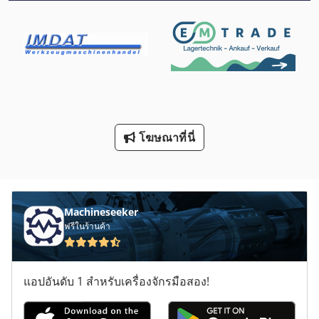
Mb 322
Mvh 5 1 4 B
O K
Otec
R 706
โฆษณาที่นี่
กิ โย ติ น
ตู้ เครื่องมือ
Machineseeker
บอลสกรู
ฟรีในร้านค้า
ประเภท
ส วิ ท ช์ กุญแจ
แอปอันดับ 1 สำหรับเครื่องจักรมือสอง!
อบสูง