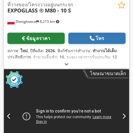
ที่วางของ/โครงวางอยู่บนกระจก
EXPOGLASS ®
M80 - 10 S
Złotogłowice
8,215 km
ข้อมูลราคา
โทร
สภาพ:
ใหม่
, ปีที่ผลิต:
2026
, ฟังก์ชันการทำงาน:
ทำงานได้เต็ม
ประสิทธิภาพ
, จำนวนลิ้นชัก:
10
, ระยะเวลาการรับประกัน:
12
เดือน
,
โฆษณาขนาดเล็ก