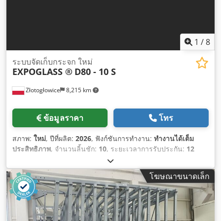
1
/
8
ระบบจัดเก็บกระจก ใหม่
EXPOGLASS ®
D80 - 10 S
Złotogłowice
8,215 km
ข้อมูลราคา
โทร
สภาพ:
ใหม่
, ปีที่ผลิต:
2026
, ฟังก์ชันการทำงาน:
ทำงานได้เต็ม
ประสิทธิภาพ
, จำนวนลิ้นชัก:
10
, ระยะเวลาการรับประกัน:
12
เดือน
,
โฆษณาขนาดเล็ก