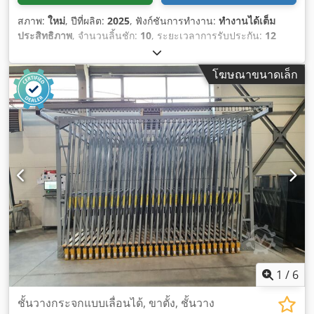
สภาพ:
ใหม่
, ปีที่ผลิต:
2025
, ฟังก์ชันการทำงาน:
ทำงานได้เต็ม
ประสิทธิภาพ
, จำนวนลิ้นชัก:
10
, ระยะเวลาการรับประกัน:
12
เดือน
,
โฆษณาขนาดเล็ก
1
/
6
ชั้นวางกระจกแบบเลื่อนได้, ขาตั้ง, ชั้นวาง