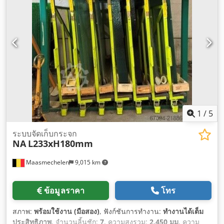
1
/
5
ระบบจัดเก็บกระจก
NA
L233xH180mm
Maasmechelen
9,015 km
ข้อมูลราคา
โทร
สภาพ:
พร้อมใช้งาน (มือสอง)
, ฟังก์ชันการทำงาน:
ทำงานได้เต็ม
ประสิทธิภาพ
, จำนวนลิ้นชัก:
7
, ความสูงรวม:
2,450 มม
, ความ