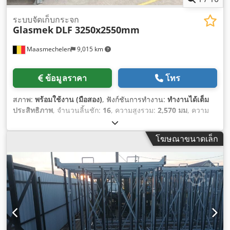
ระบบจัดเก็บกระจก
Glasmek
DLF 3250x2550mm
Maasmechelen
9,015 km
ข้อมูลราคา
โทร
สภาพ:
พร้อมใช้งาน (มือสอง)
, ฟังก์ชันการทำงาน:
ทำงานได้เต็ม
ประสิทธิภาพ
, จำนวนลิ้นชัก:
16
, ความสูงรวม:
2,570 มม
, ความ
กว้างทั้งหมด:
3,500 มม
, ความยาวทั้งหมด:
5,850 มม
,
โฆษณาขนาดเล็ก