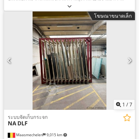
กว้างทั้งหมด:
2,650 มม
, ความยาวทั้งหมด:
2,950 มม
, ความยาว
ง่าม:
250 มม
,
โฆษณาขนาดเล็ก
1
/
7
ระบบจัดเก็บกระจก
NA
DLF
Maasmechelen
9,015 km