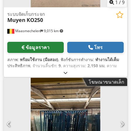
1
/
9
ระบบจัดเก็บกระจก
Muyen
KO250
Maasmechelen
9,015 km
ข้อมูลราคา
โทร
สภาพ:
พร้อมใช้งาน (มือสอง)
, ฟังก์ชันการทำงาน:
ทำงานได้เต็ม
ประสิทธิภาพ
, จำนวนลิ้นชัก:
9
, ความสูงรวม:
2,150 มม
, ความ
กว้างทั้งหมด:
1,610 มม
, ความยาวทั้งหมด:
3,850 มม
, ความยาว
ง่าม:
90 มม
,
โฆษณาขนาดเล็ก