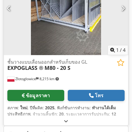
1
/
4
ชั้นวางแบบเลื่อนออกสำหรับเก็บของ GL
EXPOGLASS ®
M80 - 20 S
Złotogłowice
8,215 km
ข้อมูลราคา
โทร
สภาพ:
ใหม่
, ปีที่ผลิต:
2025
, ฟังก์ชันการทำงาน:
ทำงานได้เต็ม
ประสิทธิภาพ
, จำนวนลิ้นชัก:
20
, ระยะเวลาการรับประกัน:
12
เดือน
, ความสูงรวม:
2,180 มม
, ความกว้างทั้งหมด:
3,060 มม
,
ความยาวทั้งหมด:
3,170 มม
,