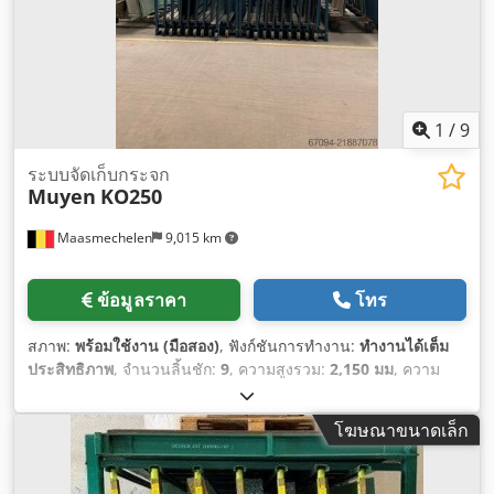
1
/
9
ระบบจัดเก็บกระจก
Muyen
KO250
Maasmechelen
9,015 km
ข้อมูลราคา
โทร
สภาพ:
พร้อมใช้งาน (มือสอง)
, ฟังก์ชันการทำงาน:
ทำงานได้เต็ม
ประสิทธิภาพ
, จำนวนลิ้นชัก:
9
, ความสูงรวม:
2,150 มม
, ความ
กว้างทั้งหมด:
1,610 มม
, ความยาวทั้งหมด:
3,850 มม
, ความยาว
ง่าม:
90 มม
,
โฆษณาขนาดเล็ก