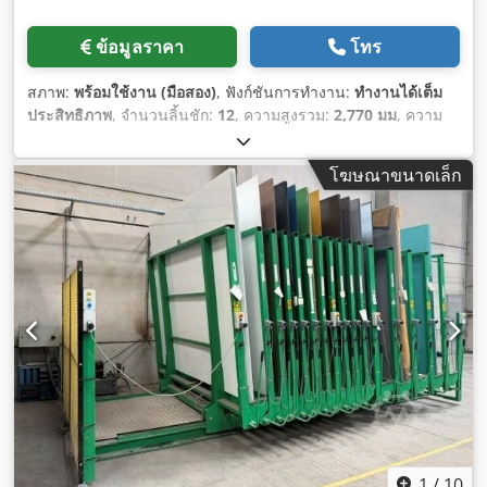
ข้อมูลราคา
โทร
สภาพ:
พร้อมใช้งาน (มือสอง)
, ฟังก์ชันการทำงาน:
ทำงานได้เต็ม
ประสิทธิภาพ
, จำนวนลิ้นชัก:
12
, ความสูงรวม:
2,770 มม
, ความ
กว้างทั้งหมด:
3,140 มม
, ความยาวทั้งหมด:
3,850 มม
, ความยาว
ง่าม:
135 มม
,
โฆษณาขนาดเล็ก
1
/
10