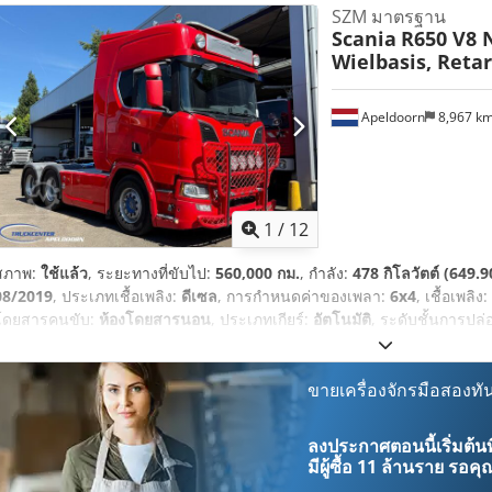
SZM มาตรฐาน
Scania
R650 V8 
Wielbasis, Reta
Apeldoorn
8,967 k
1
/
12
สภาพ:
ใช้แล้ว
, ระยะทางที่ขับไป:
560,000 กม.
, กำลัง:
478 กิโลวัตต์ (649.9
08/2019
, ประเภทเชื้อเพลิง:
ดีเซล
, การกำหนดค่าของเพลา:
6x4
, เชื้อเพลิง:
โดยสารคนขับ:
ห้องโดยสารนอน
, ประเภทเกียร์:
อัตโนมัติ
, ระดับชั้นการปล
กระจกมองข้างปรับไฟฟ้า, การปรับหน้าต่างไฟฟ้า, ตู้เย็น, พวงมาลัยเพาเวอร์,
ร้อนขณะจอดรถ, เอบีเอส, ไฟตัดหมอก
,
ขายเครื่องจักรมือสองทัน
ลงประกาศตอนนี้เริ่มต้นท
มีผู้ซื้อ
11 ล้านราย
รอคุณ