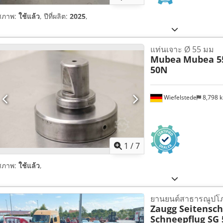
สภาพ:
ใช้แล้ว
, ปีที่ผลิต:
2025
,
แท่นเจาะ Ø 55 มม
Mubea
Mubea 5
50N
Wiefelstede
8,798 
1
/
7
สภาพ:
ใช้แล้ว
,
ยานยนต์สาธารณูปโ
Zaugg Seitensc
Schneepflug SG 