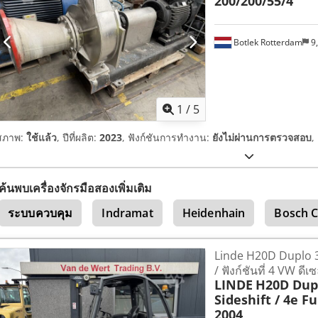
200/200/55/4
Botlek Rotterdam
9
1
/
5
สภาพ:
ใช้แล้ว
, ปีที่ผลิต:
2023
, ฟังก์ชันการทำงาน:
ยังไม่ผ่านการตรวจสอบ
,
ค้นพบเครื่องจักรมือสองเพิ่มเติม
ระบบควบคุม
Indramat
Heidenhain
Bosch C
Linde H20D Duplo 315
/ ฟังก์ชันที่ 4 VW ดี
LINDE
H20D Dupl
Sideshift / 4e F
2004