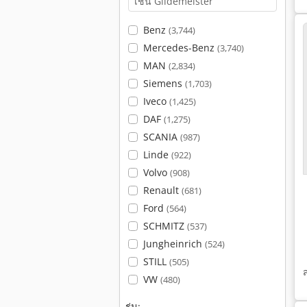
Benz
(3,744)
Mercedes-Benz
(3,740)
MAN
(2,834)
Siemens
(1,703)
Iveco
(1,425)
DAF
(1,275)
SCANIA
(987)
Linde
(922)
Volvo
(908)
Renault
(681)
Ford
(564)
SCHMITZ
(537)
Jungheinrich
(524)
STILL
(505)
VW
(480)
รุ่น: