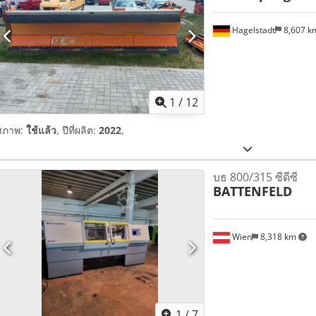
Hagelstadt
8,607 
1
/
12
สภาพ:
ใช้แล้ว
, ปีที่ผลิต:
2022
,
บธ 800/315 ซีดีซี
BATTENFELD
Wien
8,318 km
1
/
7