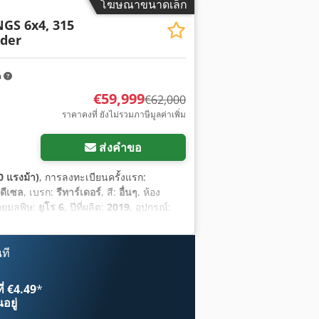
โฆษณาขนาดเล็ก
NGS 6x4, 315
rder
m
€59,999
€62,000
ราคาคงที่ ยังไม่รวมภาษีมูลค่าเพิ่ม
ส่งคำขอ
0 แรงม้า)
, การลงทะเบียนครั้งแรก:
ดีเซล
, เบรก:
รีทาร์เดอร์
, สี:
อื่นๆ
, ห้อง
่อยมลพิษ:
ยูโร 6
, ปีที่ผลิต:
2019
, อุปกรณ์:
 รีทาร์เดอร์, สปอยเลอร์, เครื่องทำความ
ที
ี่ €4.49
*
อยู่