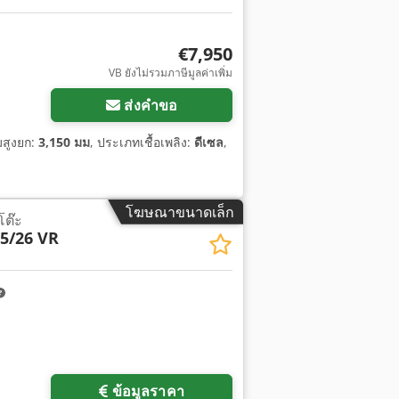
€7,950
VB ยังไม่รวมภาษีมูลค่าเพิ่ม
ส่งคำขอ
มสูงยก:
3,150 มม
, ประเภทเชื้อเพลิง:
ดีเซล
,
โฆษณาขนาดเล็ก
โต๊ะ
15/26 VR
ข้อมูลราคา