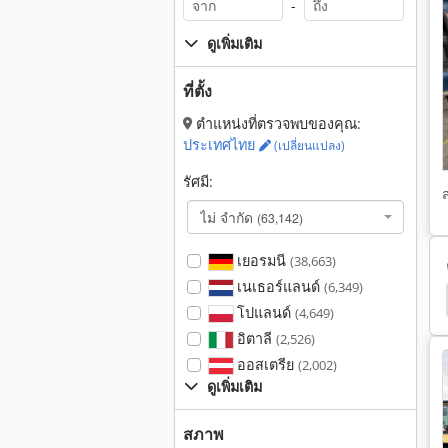
-
ดูเพิ่มเติม
ที่ตั้ง
ตำแหน่งที่ตรวจพบของคุณ:
ประเทศไทย
(เปลี่ยนแปลง)
รัศมี:
ไม่ จำกัด
(63,142)
เยอรมนี
(38,663)
เนเธอร์แลนด์
(6,349)
น วาง เครื่องมือ
Dexion
ถาดช่องทาง
Hq 400
โปแลนด์
(4,649)
อิตาลี
(2,526)
ออสเตรีย
(2,002)
ดูเพิ่มเติม
สภาพ