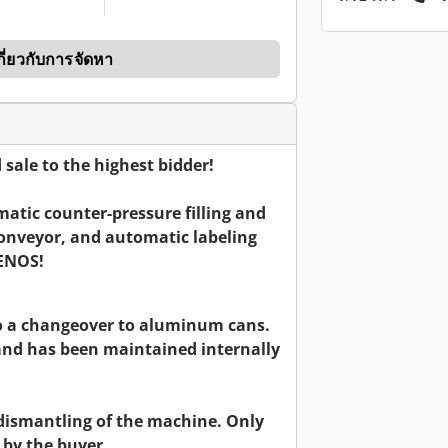
ี่ยวกับการจัดหา
ale to the highest bidder!
matic counter-pressure filling and
conveyor, and automatic labeling
ENOS!
to a changeover to aluminum cans.
 and has been maintained internally
 dismantling of the machine. Only
 by the buyer.