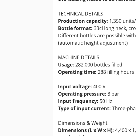
TECHNICAL DETAILS
Production capacity:
1,350 units
Bottle format:
33cl long neck, c
Different bottles are possible wi
(automatic height adjustment)
MACHINE DETAILS
Usage:
282,000 bottles filled
Operating time:
288 filling hours
Input voltage:
400 V
Operating pressure:
8 bar
Input frequency:
50 Hz
Type of input current:
Three-pha
Dimensions & Weight
Dimensions (L x W x H):
4,400 x 1