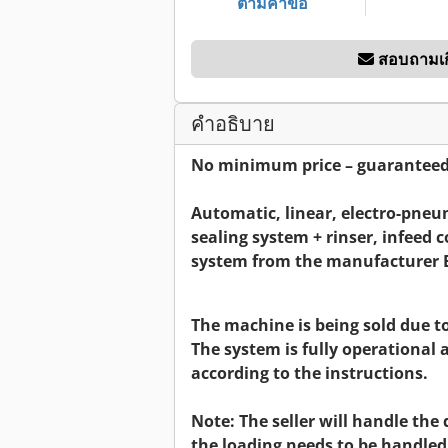
ตามคำขอ
สอบถามเก
คำอธิบาย
No minimum price – guaranteed s
Automatic, linear, electro-pneu
sealing system + rinser, infeed 
system from the manufacturer 
The machine is being sold due 
The system is fully operational
according to the instructions.
Note: The seller will handle the
the loading needs to be handled