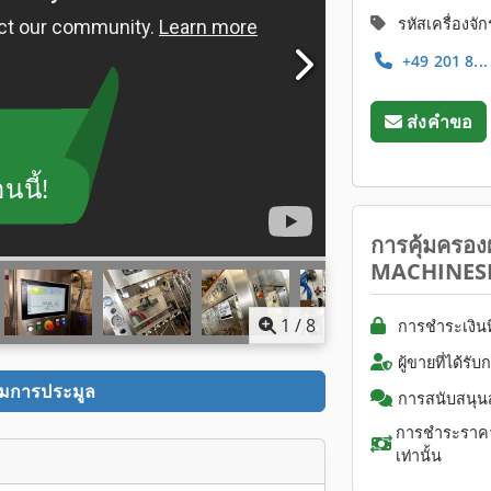
รหัสเครื่องจั
+49 201 8..
ส่งคำขอ
นี้!
การคุ้มครองผู
MACHINES
1
/
8
การชำระเงินท
ผู้ขายที่ได้ร
ามการประมูล
การสนับสนุ
การชำระราคาซ
เท่านั้น