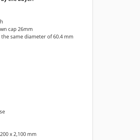
/h
rown cap 26mm
th the same diameter of 60.4 mm
se
,200 x 2,100 mm