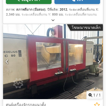
สภาพ:
สภาพดีมาก (มือสอง)
, ปีที่ผลิต:
2012
, ระยะเคลื่อนที่แกน X:
2,340 มม
, ระยะเคลื่อนที่แกน Y:
800 มม
, ระยะเคลื่อนที่ตามแกน
Z:
600 มม
, ความกว้างของโต๊ะ:
750 มม
, ความยาวโต๊ะ:
2,900
มม
, น้ำหนักรับได้ของโต๊ะ:
2,800 กก.
,
โฆษณาขนาดเล็ก
1
/
1
ศูนย์เครื่องจักรกลแนวตั้ง