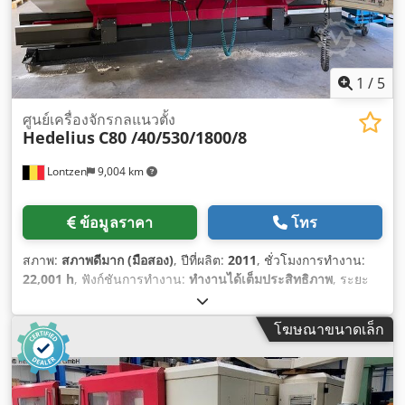
1
/
5
ศูนย์เครื่องจักรกลแนวตั้ง
Hedelius
C80 /40/530/1800/8
Lontzen
9,004 km
ข้อมูลราคา
โทร
สภาพ:
สภาพดีมาก (มือสอง)
, ปีที่ผลิต:
2011
, ชั่วโมงการทำงาน:
22,001 h
, ฟังก์ชันการทำงาน:
ทำงานได้เต็มประสิทธิภาพ
, ระยะ
เคลื่อนที่แกน X:
1,800 มม
, ระยะเคลื่อนที่แกน Y:
800 มม
, ระยะ
เคลื่อนที่ตามแกน Z:
600 มม
, ความกว้างของโต๊ะ:
750 มม
, ความ
โฆษณาขนาดเล็ก
ยาวโต๊ะ:
2,050 มม
,