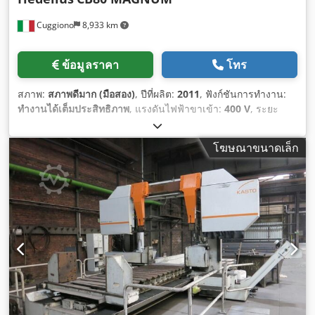
Cuggiono
8,933 km
ข้อมูลราคา
โทร
สภาพ:
สภาพดีมาก (มือสอง)
, ปีที่ผลิต:
2011
, ฟังก์ชันการทำงาน:
ทำงานได้เต็มประสิทธิภาพ
, แรงดันไฟฟ้าขาเข้า:
400 V
, ระยะ
เคลื่อนที่แกน X:
3,220 มม
, ระยะเคลื่อนที่แกน Y:
800 มม
, ระยะ
เคลื่อนที่ตามแกน Z:
600 มม
, จำนวนช่องของแมกกาซีนเครื่องมือ:
โฆษณาขนาดเล็ก
55
, ความสูงรวม:
3,600 มม
, ความยาวทั้งหมด:
7,500 มม
, ความ
กว้างทั้งหมด:
4,200 มม
, น้ำหนักรวม:
15,500 กก.
, ความยาวโต๊ะ:
3,900 มม
, ความกว้างของโต๊ะ:
750 มม
, รุ่นของคอนโทรลเลอร์:
Heidenhain
, ระยะห่างจากกึ่งกลางโต๊ะถึงปลายจมูกสปินเดิล:
720
มม
, กำลังมอเตอร์สปินเดิล:
35 วัตต์
, การเคลื่อนที่อย่างรวดเร็วแกน
Z:
40 ม./นาที
, ความเคลื่อนที่อย่างรวดเร็วแกน X:
40 ม./นาที
, การ
เคลื่อนที่อย่างรวดเร็วแกน Y:
40 ม./นาที
, ความเร็วแกนหมุน
(สูงสุด):
18,000 รอบ/นาที
, ความเร็วแกนหมุน (นาที):
30 รอบ/
นาที
, น้ำหนักรับได้ของโต๊ะ:
3,500 กก.
, เส้นผ่านศูนย์กลางของ
เครื่องมือ:
80 มม
, ความยาวเครื่องมือ:
330 มม
, อุปกรณ์:
ความเร็ว
รอบปรับเปลี่ยนได้แบบไม่จำกัด, สายพานลำเลียงเศษโลหะ,