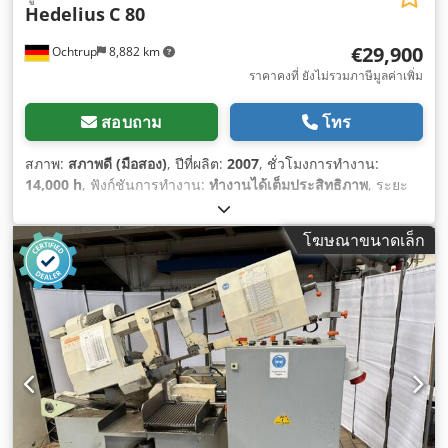
Hedelius
C 80
€29,900
Ochtrup
8,882 km
ราคาคงที่ ยังไม่รวมภาษีมูลค่าเพิ่ม
สอบถาม
โทร
สภาพ:
สภาพดี (มือสอง)
, ปีที่ผลิต:
2007
, ชั่วโมงการทำงาน:
14,000 h
, ฟังก์ชันการทำงาน:
ทำงานได้เต็มประสิทธิภาพ
, ระยะ
เคลื่อนที่แกน X:
2,300 มม
, ระยะเคลื่อนที่แกน Y:
800 มม
, ระยะ
เคลื่อนที่ตามแกน Z:
600 มม
, ผู้ผลิตคอนโทรลเลอร์:
Heidenhain
โฆษณาขนาดเล็ก
530
, รุ่นของคอนโทรลเลอร์:
Heidenhain ITNC 530
, ความเร็ว
รอบ (ต่ำสุด):
8,000 รอบ/นาที
, ความเร็วแกนหมุน (นาที):
8,000
รอบ/นาที
, การจ่ายน้ำหล่อเย็น:
20 แท่ง
, จำนวนแกนหมุน:
1
, แรง
ดันไฟฟ้าขาเข้า:
29 V
, อุปกรณ์:
ความเร็วรอบปรับเปลี่ยนได้แบบ
ไม่จำกัด, สายพานลำเลียงเศษโลหะ, เอกสารประกอบ / คู่มือ
,