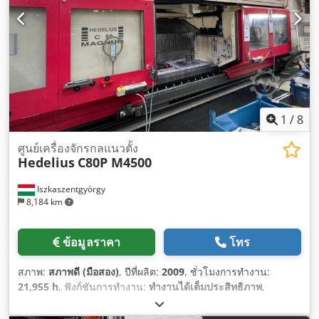
1
/
8
ศูนย์เครื่องจักรกลแนวตั้ง
Hedelius
C80P M4500
Iszkaszentgyörgy
8,184 km
ข้อมูลราคา
โทร
สภาพ:
สภาพดี (มือสอง)
, ปีที่ผลิต:
2009
, ชั่วโมงการทำงาน:
21,955 h
, ฟังก์ชันการทำงาน:
ทำงานได้เต็มประสิทธิภาพ
,