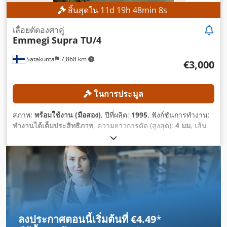
สิ้นสุดใน
11
d
19
h
48
min
7
s
เลื่อยตัดองศาคู่
Emmegi
Supra TU/4
Satakunta
7,868 km
€3,000
ในการประมูล
สภาพ:
พร้อมใช้งาน (มือสอง)
, ปีที่ผลิต:
1995
, ฟังก์ชันการทำงาน:
ทำงานได้เต็มประสิทธิภาพ
, ความยาวการตัด (สูงสุด):
4 มม
, เส้น
ผ่านศูนย์กลางใบเลื่อย:
350 มม
, ความเร็วรอบ (สูงสุด):
3,000 รอบ/
นาที
, น้ำหนักรวม:
600 กก.
, กำลัง:
4.4 กิโลวัตต์ (5.98 แรงม้า)
,
ลงประกาศตอนนี้เริ่มต้นที่ €4.49
*