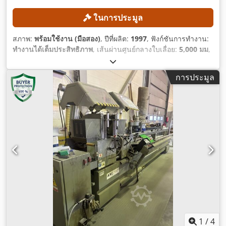
ในการประมูล
สภาพ:
พร้อมใช้งาน (มือสอง)
, ปีที่ผลิต:
1997
, ฟังก์ชันการทำงาน:
ทำงานได้เต็มประสิทธิภาพ
, เส้นผ่านศูนย์กลางใบเลื่อย:
5,000 มม
,
ระยะป้อนแกน X:
500 มม
, ประเภทกระแสไฟฟ้าที่เข้ามา:
สามเฟส
,
ความเร็วรอบ (สูงสุด):
2,800 รอบ/นาที
, ข้อต่ออากาศอัด:
7 แท่ง
,
การประมูล
1
/
4