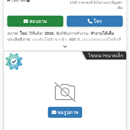
7,867 km
EXW ราคาคงที่ ยังไม่รวมภาษีมูลค่า
เพิ่ม
สอบถาม
โทร
สภาพ:
ใหม่
, ปีที่ผลิต:
2026
, ฟังก์ชันการทำงาน:
ทำงานได้เต็ม
ประสิทธิภาพ
, แรงดันไฟฟ้าขาเข้า:
400 V
, ประเภทกระแสไฟฟ้าที่
เข้ามา:
สามเฟส
, ความสูงในการตัด (สูงสุด):
330 มม
, ความกว้าง
สูงสุดของการตัด:
330 มม
, ประเภทการควบคุม:
การควบคุม CNC
,
โฆษณาขนาดเล็ก
ประเภทการกระตุ้น:
ไฟฟ้า
, ความเร็วรอบ (สูงสุด):
85 รอบ/นาที
,
ความเร็วรอบ (ต่ำสุด):
34 รอบ/นาที
, ความสูงรวม:
1,400 มม
,
ความยาวทั้งหมด:
2,150 มม
, ความกว้างทั้งหมด:
2,000 มม
, น้ำ
หนักรวม:
1,499 กก.
, ความสูงของโต๊ะ:
650 มม
, อุปกรณ์:
ความเร็วรอบปรับเปลี่ยนได้แบบไม่จำกัด, เครื่องหมาย CE, เบรก
เครื่องยนต์, เอกสารประกอบ / คู่มือ, ไฟส่องสว่าง
,
ขอรูปภาพ