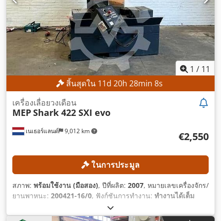
1
/
11
สิ้นสุดใน
11
d
20
h
28
min
7
s
เครื่องเลื่อยวงเดือน
MEP
Shark 422 SXI evo
เนเธอร์แลนด์
9,012 km
€2,550
ในการประมูล
สภาพ:
พร้อมใช้งาน (มือสอง)
, ปีที่ผลิต:
2007
, หมายเลขเครื่องจักร/
ยานพาหนะ:
200421-16/0
, ฟังก์ชันการทำงาน:
ทำงานได้เต็ม
ประสิทธิภาพ
, น้ำหนักรวม:
1,500 กก.
, ความยาวของใบเลื่อย
สายพาน:
4,640 มม
, ความกว้างของใบเลื่อยสายพาน:
34 มม
,