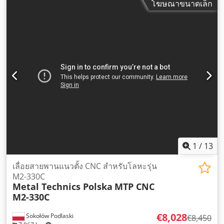
โฆษณาขนาดเล็ก
1
/
13
เลื่อยสายพานแนวตั้ง CNC สำหรับโลหะรุ่น
M2-330C
Metal Technics Polska
MTP CNC
M2-330C
€8,028
Sokołów Podlaski
€8,450