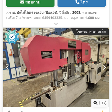
สอบถาม
โทร
สภาพ:
ยังไม่ได้ตรวจสอบ (มือสอง)
, ปีที่ผลิต:
2008
, หมายเลข
เครื่องจักร/ยานพาหนะ:
6459103335
, ความสูงรวม:
1,600 มม
,
ความยาวทั้งหมด:
2,500 มม
, ความกว้างทั้งหมด:
1,800 มม
,
โฆษณาขนาดเล็ก
1
/
8