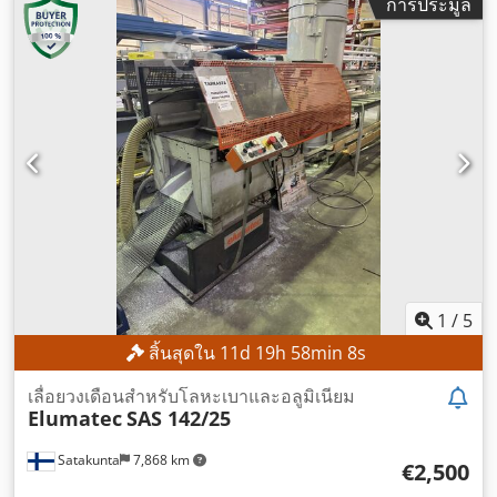
การประมูล
1
/
5
สิ้นสุดใน
11
d
19
h
58
min
7
s
เลื่อยวงเดือนสำหรับโลหะเบาและอลูมิเนียม
Elumatec
SAS 142/25
Satakunta
7,868 km
€2,500