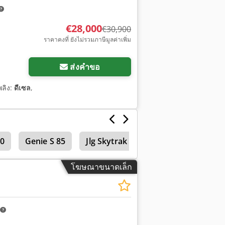
€28,000
€30,900
ราคาคงที่ ยังไม่รวมภาษีมูลค่าเพิ่ม
ส่งคำขอ
พลิง:
ดีเซล
,
00
Genie S 85
Jlg Skytrak 10054
แพลตฟอร์ม
โฆษณาขนาดเล็ก