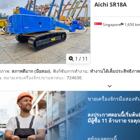
Aichi
SR18A
Singapore
1,650 k
1
/
11
สภาพ:
สภาพดีมาก (มือสอง)
, ฟังก์ชันการทำงาน:
ทำงานได้เต็มประสิทธิภาพ
h
, หมายเลขเครื่องจักร/ยานพาหนะ:
724630
,
ขายเครื่องจักรมือสองทัน
ลงประกาศตอนนี้เริ่มต้นท
มีผู้ซื้อ
11 ล้านราย
รอคุณ
ดูข้อมูลตอนนี้