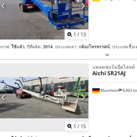
1
/
13
สภาพ:
ใช้แล้ว
, ปีที่ผลิต:
2014
, ประเภทเสา:
กล้องโทรทรรศน์
, ประเภทเชื้อเ
แพลตฟอร์มยืดไสลด์
Aichi
SR21AJ
Mannheim
8,862 k
1
/
15