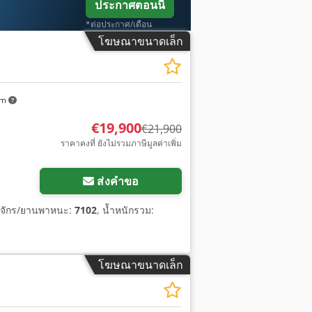
ประกาศตอนนี้
*ต่อประกาศ/เดือน
โฆษณาขนาดเล็ก
km
€19,900
€21,900
ราคาคงที่ ยังไม่รวมภาษีมูลค่าเพิ่ม
ส่งคำขอ
องจักร/ยานพาหนะ:
7102
, น้ำหนักรวม:
โฆษณาขนาดเล็ก