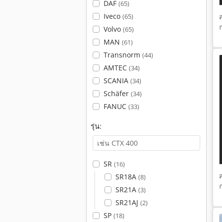
DAF
(65)
Iveco
(65)
Volvo
(65)
MAN
(61)
Transnorm
(44)
AMTEC
(34)
SCANIA
(34)
Schäfer
(34)
FANUC
(33)
รุ่น:
SR
(16)
SR18A
(8)
SR21A
(3)
SR21AJ
(2)
SP
(18)