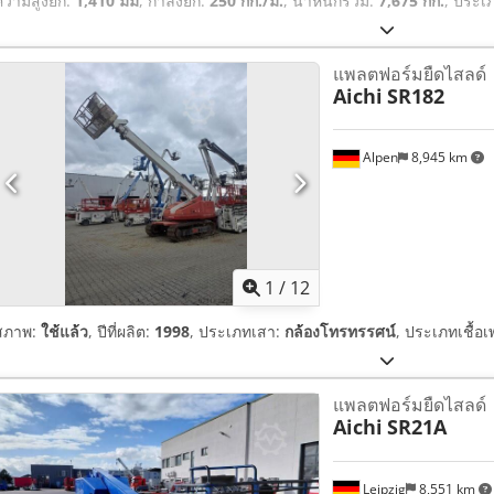
ความสูงยก:
1,410 มม
, กำลังยก:
250 กก./ม.
, น้ำหนักรวม:
7,675 กก.
, ประเภ
แพลตฟอร์มยืดไสลด์
Aichi
SR182
Alpen
8,945 km
1
/
12
สภาพ:
ใช้แล้ว
, ปีที่ผลิต:
1998
, ประเภทเสา:
กล้องโทรทรรศน์
, ประเภทเชื้อเ
แพลตฟอร์มยืดไสลด์
Aichi
SR21A
Leipzig
8,551 km