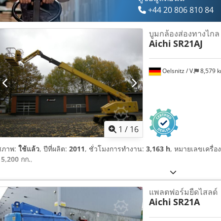
+44 20 806 810 84
บูมกล้องส่องทางไกล
Aichi
SR21AJ
Oelsnitz / V.
8,579 
1
/
16
สภาพ:
ใช้แล้ว
, ปีที่ผลิต:
2011
, ชั่วโมงการทำงาน:
3,163 h
, หมายเลขเครื่
15,200 กก.
,
แพลตฟอร์มยืดไสลด์
Aichi
SR21A