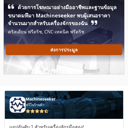
ด้วยการโฆษณาอย่างมืออาชีพและฐานข้อมูล
Hofmann
ขนาดมหึมา Machineseeker พบผู้เสนอราคา
Hundegger P 10
จำนวนมากสำหรับเครื่องจักรของฉัน
คริสเตียน ฟรีดริช, CNC-เทคนิค ฟรีดริช
Illig
Illig Ua 100
ส่งการประมูล
Index G 200
Index G 300
Knuth Basic 180 Super
Krauss Maffei Km 150 520 C1
Machineseeker
Krauss Maffei Km 350
ฟรีในร้านค้า
Mahle Msk-G
แอปอันดับ 1 สำหรับเครื่องจักรมือสอง!
Makino A 55