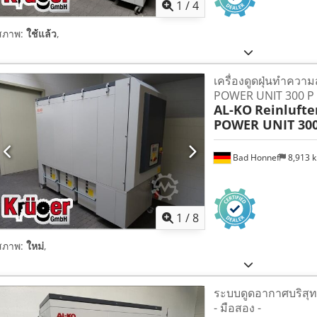
1
/
4
สภาพ:
ใช้แล้ว
,
เครื่องดูดฝุ่นทำคว
POWER UNIT 300 P
AL-KO
Reinlufte
POWER UNIT 300
Bad Honnef
8,913 
1
/
8
สภาพ:
ใหม่
,
ระบบดูดอากาศบริสุทธ
- มือสอง -