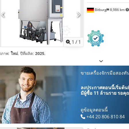
Bitburg
8,986 km
ขอรูปภาพเ
1
/
1
สภาพ:
ใหม่
, ปีที่ผลิต:
2025
,
ขายเครื่องจักรมือสองทัน
ลงประกาศตอนนี้เริ่มต้นท
มีผู้ซื้อ
11 ล้านราย
รอคุณ
ดูข้อมูลตอนนี้
+44 20 806 810 84