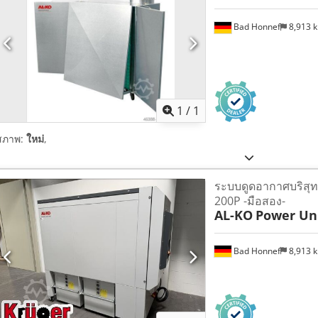
Bad Honnef
8,913 
ขอรูปภาพเ
1
/
1
สภาพ:
ใหม่
,
ระบบดูดอากาศบริสุท
200P -มือสอง-
AL-KO
Power Uni
Bad Honnef
8,913 