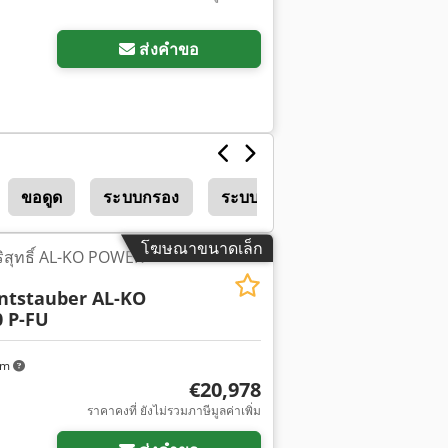
ส่งคำขอ
ขอดูด
ระบบกรอง
ระบบดูดควันที่ติดตั้งประจำที่
โฆษณาขนาดเล็ก
ริสุทธิ์ AL-KO POWER
ntstauber AL-KO
 P-FU
km
€20,978
พิ่มเติม
ราคาคงที่ ยังไม่รวมภาษีมูลค่าเพิ่ม