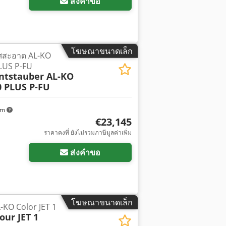
ส่งคำขอ
โฆษณาขนาดเล็ก
กาศสะอาด AL-KO
LUS P-FU
ntstauber AL-KO
 PLUS P-FU
km
€23,145
พิ่มเติม
ราคาคงที่ ยังไม่รวมภาษีมูลค่าเพิ่ม
ส่งคำขอ
โฆษณาขนาดเล็ก
L-KO Color JET 1
our JET 1