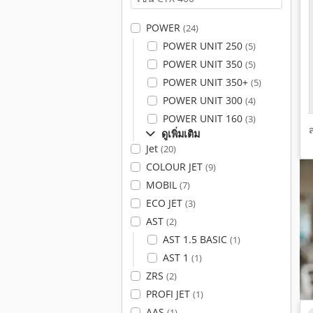
POWER
(24)
POWER UNIT 250
(5)
POWER UNIT 350
(5)
POWER UNIT 350+
(5)
POWER UNIT 300
(4)
POWER UNIT 160
(3)
ดูเพิ่มเติม
Jet
(20)
COLOUR JET
(9)
MOBIL
(7)
ECO JET
(3)
AST
(2)
AST 1.5 BASIC
(1)
AST 1
(1)
ZRS
(2)
PROFI JET
(1)
AAS
(1)