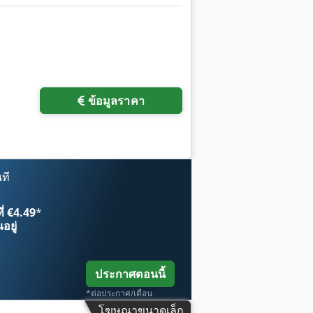
พิ่มเติม
ข้อมูลราคา
ที
ี่ €4.49
*
อยู่
ประกาศตอนนี้
*ต่อประกาศ/เดือน
โฆษณาขนาดเล็ก