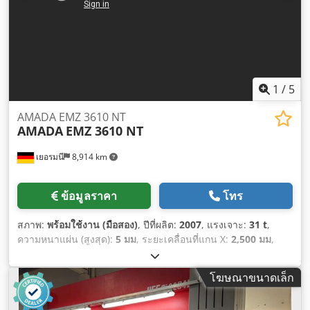
1
/
5
AMADA EMZ 3610 NT
AMADA
EMZ 3610 NT
เยอรมนี
8,914 km
ข้อมูลราคา
โทร
สภาพ:
พร้อมใช้งาน (มือสอง)
, ปีที่ผลิต:
2007
, แรงเจาะ:
31 t
,
ความหนาแผ่น (สูงสุด):
5 มม
, ระยะเคลื่อนที่แกน X:
2,500 มม
,
ระยะเคลื่อนที่แกน Y:
1,525 มม
, น้ำหนักรวม:
21,000 กก.
, น้ำหนัก
รับได้ของโต๊ะ:
160 กก.
, จำนวนเพลา:
2
,
โฆษณาขนาดเล็ก