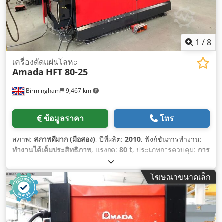
1
/
8
เครื่องดัดแผ่นโลหะ
Amada
HFT 80-25
Birmingham
9,467 km
ข้อมูลราคา
โทร
สภาพ:
สภาพดีมาก (มือสอง)
, ปีที่ผลิต:
2010
, ฟังก์ชันการทำงาน:
ทำงานได้เต็มประสิทธิภาพ
, แรงกด:
80 t
, ประเภทการควบคุม:
การ
ควบคุม CNC
, อุปกรณ์:
ม่านแสงนิรภัย
,
โฆษณาขนาดเล็ก