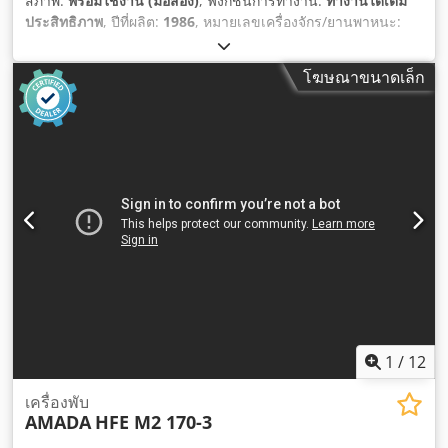
สภาพ:
พร้อมใช้งาน (มือสอง)
, ฟังก์ชันการทำงาน:
ทำงานได้เต็ม
ประสิทธิภาพ
, ปีที่ผลิต:
1986
, หมายเลขเครื่องจักร/ยานพาหนะ:
7520536
, แรงดันไฟฟ้าขาเข้า:
110 V
, กระแสไฟฟ้าขาเข้า:
20 A
,
ความถี่ขาเข้า:
60 Hz
,
โฆษณาขนาดเล็ก
1
/
12
เครื่องพับ
AMADA
HFE M2 170-3