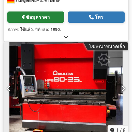
Eislingen/Fils
8,791 km
ข้อมูลราคา
โทร
สภาพ:
ใช้แล้ว
, ปีที่ผลิต:
1990
,
โฆษณาขนาดเล็ก
1
/
8