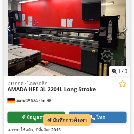
1
/
3
เบรกกด - ไฮดรอลิก
AMADA
HFE 3L 2204L Long Stroke
เยอรมนี
8,657 km
ข้อมูลราคา
โทร
บันทึกการค้นหา
สภาพ:
ใช้แล้ว
, ปีที่ผลิต:
2015
,