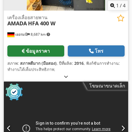
1
/
4
เครื่องเลื่อยสายพาน
AMADA
HFA 400 W
เยอรมนี
8,687 km
ข้อมูลราคา
โทร
สภาพ:
สภาพดีมาก (มือสอง)
, ปีที่ผลิต:
2016
, ฟังก์ชันการทำงาน:
ทำงานได้เต็มประสิทธิภาพ
,
โฆษณาขนาดเล็ก