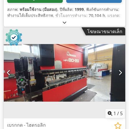
สภาพ:
พร้อมใช้งาน (มือสอง)
, ปีที่ผลิต:
1999
, ฟังก์ชันการทำงาน:
ทำงานได้เต็มประสิทธิภาพ
, ชั่วโมงการทำงาน:
70,104 h
, แรงกด:
81 t
, ความยาวทั้งหมด:
3,100 มม
, ความกว้างทั้งหมด:
2,180 มม
,
ความสูงรวม:
2,540 มม
, น้ำหนักรวม:
5,750 กก.
, ความกว้างใน
โฆษณาขนาดเล็ก
การทำงาน:
2,550 มม
, อุปกรณ์:
หยุดฉุกเฉิน
,
1
/
5
เบรกกด - ไฮดรอลิก