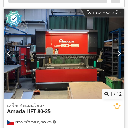
โฆษณาขนาดเล็ก
1
/
12
เครื่องดัดแผ่นโลหะ
Amada
HFT 80-25
Brno-město
8,285 km