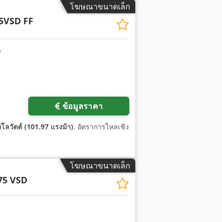
โฆษณาขนาดเล็ก
5VSD FF
ข้อมูลราคา
ิโลวัตต์ (101.97 แรงม้า)
, อัตราการไหลเชิง
โฆษณาขนาดเล็ก
75 VSD