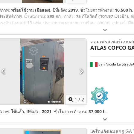
สภาพ:
พร้อมใช้งาน (มือสอง)
, ปีที่ผลิต:
2019
, ชั่วโมงการทำงาน:
10,500 h
,
ประสิทธิภาพ
, น้ำหนักรวม:
898 กก.
, กำลัง:
75 กิโลวัตต์ (101.97 แรงม้า)
, 
แรงดัน (สูงสุด):
13 แท่ง
, ประเภทการระบายความร้อน:
อากาศ
, อุปกรณ์:
มีแ
คอมเพรสเซอร์แบบสกร
ATLAS COPCO
GA
San Nicola La Strada
1
/
2
สภาพ:
ใช้แล้ว
, ปีที่ผลิต:
2021
, ชั่วโมงการทำงาน:
37,000 h
,
เครื่องอัดลมสกรู G