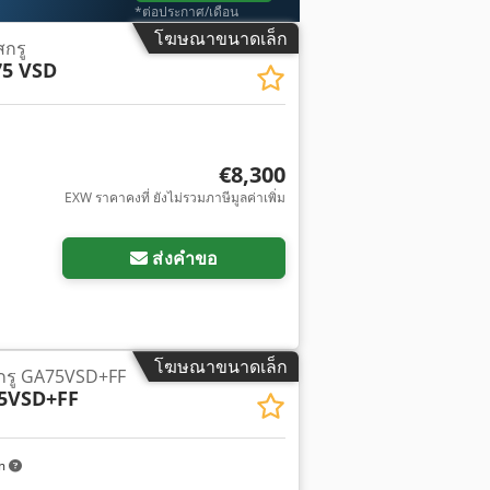
*ต่อประกาศ/เดือน
โฆษณาขนาดเล็ก
สกรู
75 VSD
€8,300
EXW ราคาคงที่ ยังไม่รวมภาษีมูลค่าเพิ่ม
ส่งคำขอ
โฆษณาขนาดเล็ก
กรู GA75VSD+FF
5VSD+FF
km