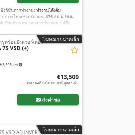
 ฟังก์ชันการทำงาน:
ทำงานได้เต็ม
อัตราการไหลเชิงปริมาตร:
476 ลบ.ม./ชม.
,
ผ่นป้ายประเภท, เอกสารประกอบ / คู่มือ
,
โฆษณาขนาดเล็ก
ูพร้อมอินเวอร์เตอร์
 75 VSD (+)
8,593 km
€13,500
ราคาคงที่ ยังไม่รวมภาษีมูลค่าเพิ่ม
ขอรูปภาพเพิ่มเติม
ส่งคำขอ
โฆษณาขนาดเล็ก
A 75 VSD AD INVERTER