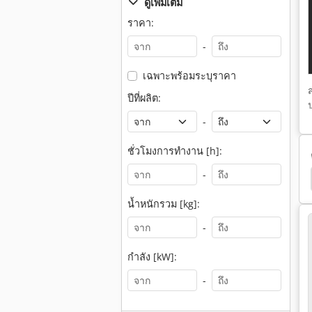
ดูเพิ่มเติม
ราคา:
-
เฉพาะพร้อมระบุราคา
ปีที่ผลิต:
-
ชั่วโมงการทำงาน [h]:
-
มเพรสเซอร์ลูกสูบ
Atlas Copco
Alup
Boge
น้ำหนักรวม [kg]:
-
กำลัง [kW]:
-