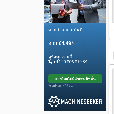
ขาย bianco ทันที
จาก
€4.49
*
rk 282 Ccs
Mep Shark 282 Ccs
Mep Shark 282
ดูข้อมูลตอนนี้
+44 20 806 810 84
ขายโดยไม่มีค่าคอมมิชชั่น
*ต่อประกาศ/เดือน