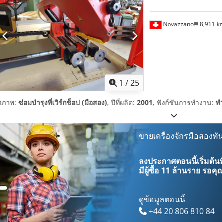
Novazzano
8,911 
1
/
25
สภาพ:
ซ่อมบำรุงที่เวิร์กช็อป (มือสอง)
, ปีที่ผลิต:
2001
, ฟังก์ชันการทำงาน:
ท
ขายเครื่องจักรมือสองทัน
ลงประกาศตอนนี้เริ่มต้นท
มีผู้ซื้อ
11 ล้านราย
รอคุณ
ดูข้อมูลตอนนี้
+44 20 806 810 84