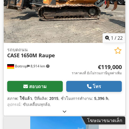
1
/
22
รถบดถนน
CASE
1650M Raupe
€119,000
Bottrop
8,914 km
ราคาคงที่ ยังไม่รวมภาษีมูลค่าเพิ่ม
สอบถาม
โทร
สภาพ:
ใช้แล้ว
, ปีที่ผลิต:
2015
, ชั่วโมงการทำงาน:
5,396 h
,
อุปกรณ์:
ขับเคลื่อนทุกล้อ
,
โฆษณาขนาดเล็ก