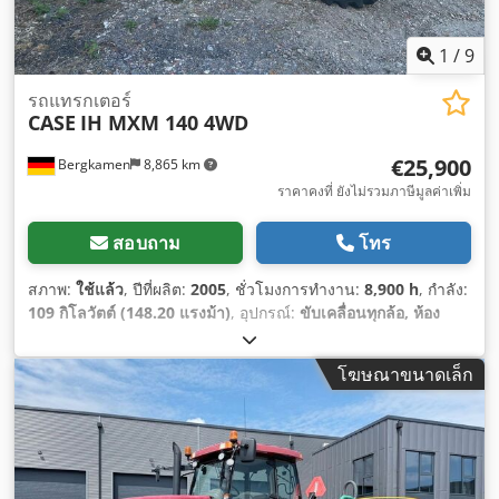
1
/
9
รถแทรกเตอร์
CASE
IH MXM 140 4WD
€25,900
Bergkamen
8,865 km
ราคาคงที่ ยังไม่รวมภาษีมูลค่าเพิ่ม
สอบถาม
โทร
สภาพ:
ใช้แล้ว
, ปีที่ผลิต:
2005
, ชั่วโมงการทำงาน:
8,900 h
, กำลัง:
109 กิโลวัตต์ (148.20 แรงม้า)
, อุปกรณ์:
ขับเคลื่อนทุกล้อ, ห้อง
โดยสาร, เครื่องปรับอากาศ, เอบีเอส
,
โฆษณาขนาดเล็ก