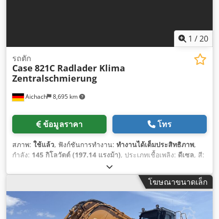
1
/
20
รถตัก
Case
821C Radlader Klima
Zentralschmierung
Aichach
8,695 km
ข้อมูลราคา
โทร
สภาพ:
ใช้แล้ว
, ฟังก์ชันการทำงาน:
ทำงานได้เต็มประสิทธิภาพ
,
กำลัง:
145 กิโลวัตต์ (197.14 แรงม้า)
, ประเภทเชื้อเพลิง:
ดีเซล
, สี:
ทองคำ
, น้ำหนักใช้งาน:
18,000 กก.
, ปีที่ผลิต:
2000
, ชั่วโมงการ
ทำงาน:
8,000 h
, อุปกรณ์:
ระบบจาระบีอัตโนมัติแบบศูนย์กลาง,
โฆษณาขนาดเล็ก
ห้องโดยสาร, เครื่องปรับอากาศ
,