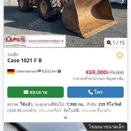
1
/
15
รถตัก
Case
1021 F B
€69,000
Untersteinach
8,632 km
€79,000
ราคาคงที่ ยังไม่รวมภาษีมูลค่าเพิ่ม
สอบถาม
โทร
สภาพ:
ใช้แล้ว
, ระยะทางที่ขับไป:
7,980 กม.
, กำลัง:
239 กิโลวัตต์
(324.95 แรงม้า)
, ประเภทเกียร์:
อัตโนมัติ
, ประเภทเชื้อเพลิง:
ดีเซล
, สี:
สีเหลือง
, การลงทะเบียนครั้งแรก:
01/2013
, ปีที่ผลิต:
2013
, อุปกรณ์:
เครื่องปรับอากาศ
,
โฆษณาขนาดเล็ก