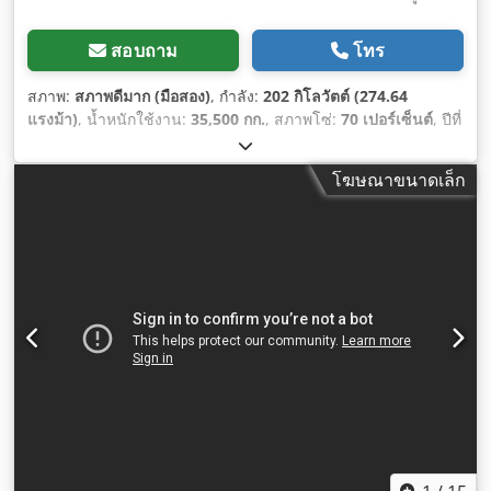
สอบถาม
โทร
สภาพ:
สภาพดีมาก (มือสอง)
, กำลัง:
202 กิโลวัตต์ (274.64
แรงม้า)
, น้ำหนักใช้งาน:
35,500 กก.
, สภาพโซ่:
70 เปอร์เซ็นต์
, ปีที่
ผลิต:
2006
, ชั่วโมงการทำงาน:
9,139 h
, อุปกรณ์:
เครื่องปรับ
อากาศ
,
โฆษณาขนาดเล็ก