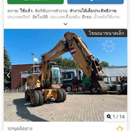
สภาพ:
ใช้แล้ว
, ฟังก์ชันการทำงาน:
ทำงานได้เต็มประสิทธิภาพ
,
ประเภทเกียร์:
อัตโนมัติ
, ประเภทเชื้อเพลิง:
ดีเซล
, น้ำหนักใช้งาน:
7,500 กก.
, การกำหนดค่าของเพลา:
4x2
, การลงทะเบียนครั้งแรก:
10/1977
, ปีที่ผลิต:
1977
, อุปกรณ์:
ไฮดรอลิก
,
โฆษณาขนาดเล็ก
1
/
14
รถขุดล้อยาง