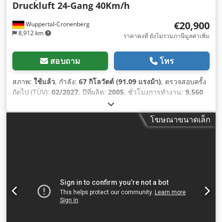
Druckluft 24-Gang 40Km/h
€20,900
Wuppertal-Cronenberg
8,912 km
ราคาคงที่ ยังไม่รวมภาษีมูลค่าเพิ่ม
สอบถาม
โทร
สภาพ:
ใช้แล้ว
, กำลัง:
67 กิโลวัตต์ (91.09 แรงม้า)
, ตรวจสอบครั้ง
ถัดไป (TÜV):
02/2027
, ปีที่ผลิต:
2005
, ชั่วโมงการทำงาน:
9,560
h
, อุปกรณ์:
ขับเคลื่อนทุกล้อ, ห้องโดยสาร, เครื่องปรับอากาศ
,
โฆษณาขนาดเล็ก