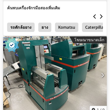
ค้นพบเครื่องจักรมือสองเพิ่มเติม
5
รถตักล้อยาง
ยาง
Komatsu
Caterpillar 5
โฆษณาขนาดเล็ก
1
/
9