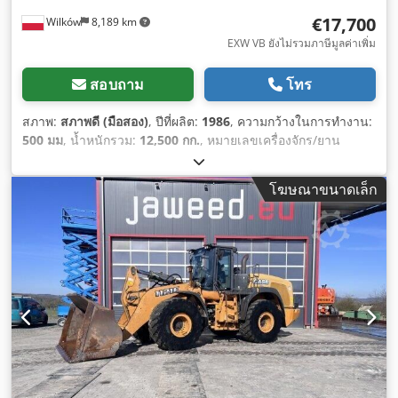
€17,700
Wilków
8,189 km
EXW VB ยังไม่รวมภาษีมูลค่าเพิ่ม
สอบถาม
โทร
สภาพ:
สภาพดี (มือสอง)
, ปีที่ผลิต:
1986
, ความกว้างในการทำงาน:
500 มม
, น้ำหนักรวม:
12,500 กก.
, หมายเลขเครื่องจักร/ยาน
พาหนะ:
017128
,
โฆษณาขนาดเล็ก