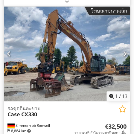
h
,
โฆษณาขนาดเล็ก
1
/
13
รถขุดตีนตะขาบ
Case
CX330
€32,500
Zimmern ob Rottweil
8,884 km
ราคาคงที่ ยังไม่รวมภาษีมูลค่าเพิ่ม