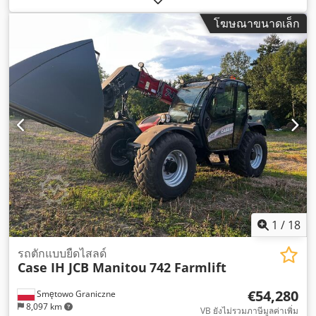
โฆษณาขนาดเล็ก
1
/
18
รถตักแบบยืดไสลด์
Case IH JCB Manitou
742 Farmlift
€54,280
Smętowo Graniczne
8,097 km
VB ยังไม่รวมภาษีมูลค่าเพิ่ม