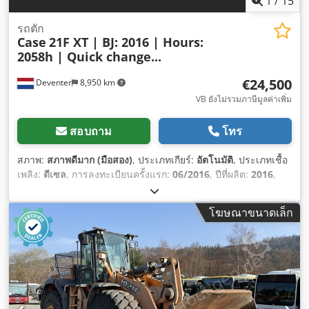
1
/
15
รถตัก
Case
21F XT | BJ: 2016 | Hours:
2058h | Quick change...
€24,500
Deventer
8,950 km
VB ยังไม่รวมภาษีมูลค่าเพิ่ม
สอบถาม
โทร
สภาพ:
สภาพดีมาก (มือสอง)
, ประเภทเกียร์:
อัตโนมัติ
, ประเภทเชื้อ
เพลิง:
ดีเซล
, การลงทะเบียนครั้งแรก:
06/2016
, ปีที่ผลิต:
2016
,
ชั่วโมงการทำงาน:
2,058 h
, อุปกรณ์:
ห้องโดยสาร
,
โฆษณาขนาดเล็ก