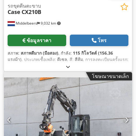
รถขุดตีนตะขาบ
Case
CX210B
Middelbeers
9,032 km
ข้อมูลราคา
โทร
สภาพ:
สภาพดีมาก (มือสอง)
, กำลัง:
115 กิโลวัตต์ (156.36
แรงม้า)
, ประเภทเชื้อเพลิง:
ดีเซล
, สี:
สีส้ม
, การลงทะเบียนครั้งแรก:
07/2013
, ปีที่ผลิต:
2012
, ชั่วโมงการทำงาน:
15,109 h
,
โฆษณาขนาดเล็ก