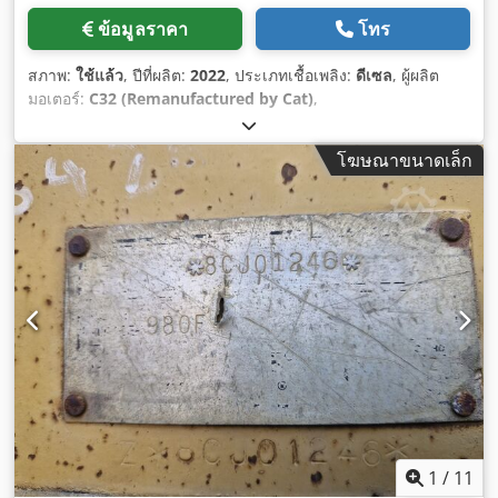
ข้อมูลราคา
โทร
สภาพ:
ใช้แล้ว
, ปีที่ผลิต:
2022
, ประเภทเชื้อเพลิง:
ดีเซล
, ผู้ผลิต
มอเตอร์:
C32 (Remanufactured by Cat)
,
โฆษณาขนาดเล็ก
1
/
11