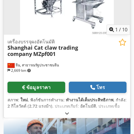
1
/
10
เครื่องบรรจุผงอัตโนมัติ
Shanghai Cat claw trading
company
MZpf001
จีน, สาธารณรัฐประชาชนจีน
2,669 km
ข้อมูลราคา
โทร
สภาพ:
ใหม่
, ฟังก์ชันการทำงาน:
ทำงานได้เต็มประสิทธิภาพ
, กำลัง:
2 กิโลวัตต์ (2.72 แรงม้า)
, ประเภทเกียร์:
อัตโนมัติ
, ประเภทเชื้อ
เพลิง:
ไฟฟ้า
, สี:
เงิน
, น้ำหนักรวม:
450 กก.
, ปีที่ผลิต:
2025
,
หมายเลขเครื่องจักร/ยานพาหนะ:
MZpf001
, อุปกรณ์:
เครื่องหมาย
CE
,