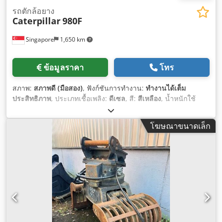
รถตักล้อยาง
Caterpillar
980F
Singapore
1,650 km
ข้อมูลราคา
โทร
สภาพ:
สภาพดี (มือสอง)
, ฟังก์ชันการทำงาน:
ทำงานได้เต็ม
ประสิทธิภาพ
, ประเภทเชื้อเพลิง:
ดีเซล
, สี:
สีเหลือง
, น้ำหนักใช้
งาน:
22,000 กก.
, จำนวนที่นั่ง:
1
, ปีที่ผลิต:
1994
, หมายเลข
เครื่องจักร/ยานพาหนะ:
8CJ01246
, อุปกรณ์:
ห้องโดยสาร
,
โฆษณาขนาดเล็ก