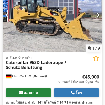
พวงมาลัยเพาเวอร์, ระบบอิมโมบิไลเซอร์, ล็อกดิฟเฟอเรนเชียล,
ห้องโดยสาร, เครื่องปรับอากาศ, เซ็นเซอร์ที่จอดรถ, เบรกอากาศ
อัด, แผ่นกรองเขม่า, ไฟหน้าเพิ่มเติม
,
1
/
9
เครื่องปรับระดับ
Caterpillar
963D Laderaupe /
Schutz Belüftung
€45,900
Ober-Mörlen
8,826 km
ราคาคงที่ ยังไม่รวมภาษีมูลค่าเพิ่ม
สอบถาม
โทร
สภาพ:
ใช้แล้ว
, กำลัง:
141 กิโลวัตต์ (191.71 แรงม้า)
, ประเภท