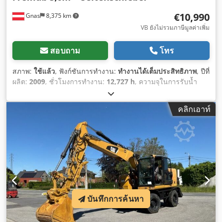
€10,990
Gnas
8,375 km
VB ยังไม่รวมภาษีมูลค่าเพิ่ม
สอบถาม
โทร
สภาพ:
ใช้แล้ว
, ฟังก์ชันการทำงาน:
ทำงานได้เต็มประสิทธิภาพ
, ปีที่
ผลิต:
2009
, ชั่วโมงการทำงาน:
12,727 h
, ความจุในการรับน้ำ
หนัก:
2,500 กก.
, ความสูงยก:
5,600 มม
, ประเภทเชื้อเพลิง:
ดีเซล
,
ประเภทเสา:
ทริเพล็กซ์
, ความสูงอาคาร:
2,370 มม
, กำลัง:
38 กิโล
คลิกเอาท์
วัตต์ (51.67 แรงม้า)
, ประเภทการขับเคลื่อน:
Diesel
,
บันทึกการค้นหา