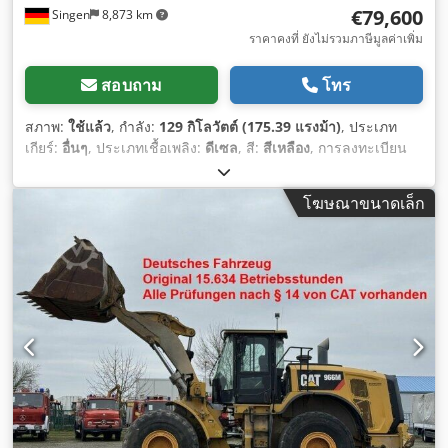
€79,600
Singen
8,873 km
ราคาคงที่ ยังไม่รวมภาษีมูลค่าเพิ่ม
สอบถาม
โทร
สภาพ:
ใช้แล้ว
, กำลัง:
129 กิโลวัตต์ (175.39 แรงม้า)
, ประเภท
เกียร์:
อื่นๆ
, ประเภทเชื้อเพลิง:
ดีเซล
, สี:
สีเหลือง
, การลงทะเบียน
ครั้งแรก:
01/2019
, ระดับชั้นการปล่อยมลพิษ:
ไม่มี
, ช่วงล่าง:
อื่นๆ
,
ปีที่ผลิต:
2019
, ชั่วโมงการทำงาน:
7,162 h
, ห้องโดยสารคนขับ:
โฆษณาขนาดเล็ก
อื่นๆ
, เชื้อเพลิง:
ดีเซล
, อุปกรณ์:
ขับเคลื่อนทุกล้อ, เครื่องปรับ
อากาศ
,