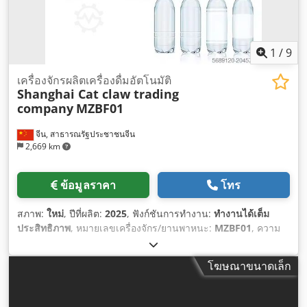
1
/
9
เครื่องจักรผลิตเครื่องดื่มอัตโนมัติ
Shanghai Cat claw trading
company
MZBF01
จีน, สาธารณรัฐประชาชนจีน
2,669 km
ข้อมูลราคา
โทร
สภาพ:
ใหม่
, ปีที่ผลิต:
2025
, ฟังก์ชันการทำงาน:
ทำงานได้เต็ม
ประสิทธิภาพ
, หมายเลขเครื่องจักร/ยานพาหนะ:
MZBF01
, ความ
สูงรวม:
2,100 มม
, ความกว้างทั้งหมด:
1,100 มม
, ความยาว
ทั้งหมด:
1,250 มม
, ตำแหน่งท่อพัก:
ด้าน
, ประเภทกระแสไฟฟ้าที่
โฆษณาขนาดเล็ก
เข้ามา:
สามเฟส
, น้ำหนักรวม:
1,800 กก.
, แรงดันไฟฟ้าขาเข้า:
220 V
,