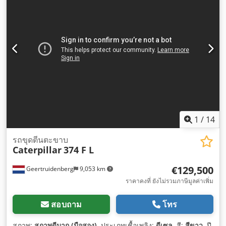
1
/
14
รถขุดตีนตะขาบ
Caterpillar
374 F L
€129,500
Geertruidenberg
9,053 km
ราคาคงที่ ยังไม่รวมภาษีมูลค่าเพิ่ม
สอบถาม
โทร
สภาพ:
สภาพดีมาก (มือสอง)
, ประเภทเชื้อเพลิง:
ดีเซล
, สี:
สีขาว
, ปี