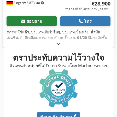
€28,900
Singen
8,873 km
ราคาคงที่ ยังไม่รวมภาษีมูลค่าเพิ่ม
สอบถาม
โทร
สภาพ:
ใช้แล้ว
, ประเภทเกียร์:
อื่นๆ
, ประเภทเชื้อเพลิง:
น้ำมัน
เบนซิน
, สี:
สีเหลือง
, การลงทะเบียนครั้งแรก:
01/2013
, ระดับชั้น
การปล่อยมลพิษ:
ไม่มี
, ช่วงล่าง:
อื่นๆ
, ปีที่ผลิต:
2013
, ชั่วโมงการ
ทำงาน:
3,700 h
, ห้องโดยสารคนขับ:
อื่นๆ
,
ตราประทับความไว้วางใจ
ตัวแทนจำหน่ายที่ได้รับการรับรองโดย Machineseeker