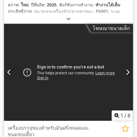
สภาพ:
ใหม่
, ปีที่ผลิต:
2025
, ฟังก์ชันการทำงาน:
ทำงานได้เต็ม
ประสิทธิภาพ
, หมายเลขเครื่องจักร/ยานพาหนะ:
Fb001
, ระยะ
เวลาการรับประกัน:
12 เดือน
, ความสูงรวม:
1,000 มม
, ความกว้าง
ทั้งหมด:
800 มม
, ความยาวทั้งหมด:
1,100 มม
, ประเภทกระแส
โฆษณาขนาดเล็ก
ไฟฟ้าที่เข้ามา:
สามเฟส
, น้ำหนักรวม:
100 กก.
, กำลังของเซอร์โว
มอเตอร์:
1 วัตต์
, ความกว้างของฟิล์ม:
38 มม
, ข้อต่ออากาศอัด:
0.25 แท่ง
, แรงดันไฟฟ้าขาเข้า:
220 V
, กำลังไฟฟ้าพิกัด:
0.5 กิโล
วัตต์ (0.68 แรงม้า)
, ความจุการให้ความร้อน:
0.8 กิโลวัตต์ (1.09
แรงม้า)
, อุปกรณ์:
เครื่องหมาย CE
,
1
/
8
เครื่องบรรจุซองสำหรับมันฝรั่งทอดและ
ขนมขบเคี้ยว