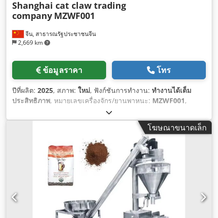
Shanghai cat claw trading
company
MZWF001
จีน, สาธารณรัฐประชาชนจีน
2,669 km
ข้อมูลราคา
โทร
ปีที่ผลิต:
2025
, สภาพ:
ใหม่
, ฟังก์ชันการทำงาน:
ทำงานได้เต็ม
ประสิทธิภาพ
, หมายเลขเครื่องจักร/ยานพาหนะ:
MZWF001
,
อุปกรณ์:
เครื่องหมาย CE
,
โฆษณาขนาดเล็ก