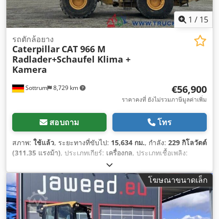
1
/
15
รถตักล้อยาง
Caterpillar
CAT 966 M
Radlader+Schaufel Klima +
Kamera
€56,900
Sottrum
8,729 km
ราคาคงที่ ยังไม่รวมภาษีมูลค่าเพิ่ม
สอบถาม
โทร
สภาพ:
ใช้แล้ว
, ระยะทางที่ขับไป:
15,634 กม.
, กำลัง:
229 กิโลวัตต์
(311.35 แรงม้า)
, ประเภทเกียร์:
เครื่องกล
, ประเภทเชื้อเพลิง:
ดีเซล
, สี:
สีเหลือง
, น้ำหนักรวม:
23,200 กก.
, น้ำหนักเปล่า:
23,200
กก.
, น้ำหนักบรรทุกสูงสุด:
15,000 กก.
, การกำหนดค่าของเพลา:
โฆษณาขนาดเล็ก
4x4
, จำนวนที่นั่ง:
1
, การลงทะเบียนครั้งแรก:
03/2016
, เบรก:
เบรกเครื่องยนต์
, ปีที่ผลิต:
2016
, ชั่วโมงการทำงาน:
15,634 h
,
ห้องโดยสารคนขับ:
ห้องโดยสารกลางวัน
, อุปกรณ์:
ขับเคลื่อนทุก
ล้อ, คอมพิวเตอร์บนยานพาหนะ, ที่ป้องกันศีรษะ, บุ้งกี๋มาตรฐาน,