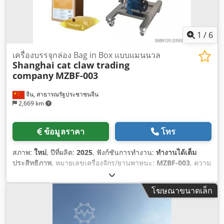
1
/
6
เครื่องบรรจุกล่อง Bag in Box แบบแมนนวล
Shanghai cat claw trading
company
MZBF-003
จีน, สาธารณรัฐประชาชนจีน
2,669 km
ข้อมูลราคา
โทร
สภาพ:
ใหม่
, ปีที่ผลิต:
2025
, ฟังก์ชันการทำงาน:
ทำงานได้เต็ม
ประสิทธิภาพ
, หมายเลขเครื่องจักร/ยานพาหนะ:
MZBF-003
, ความ
กว้างทั้งหมด:
1,050 มม
, ความยาวทั้งหมด:
800 มม
, ความสูงรวม:
1,500 มม
, น้ำหนักเปล่า:
80 กก.
, ความกว้างที่ต้องการ:
1,100 มม
,
โฆษณาขนาดเล็ก
ข้อกำหนดพื้นที่ ความยาว:
1,000 มม
, ความสูงที่ต้องการ:
16,000
มม
, อุปกรณ์:
เครื่องหมาย CE
,