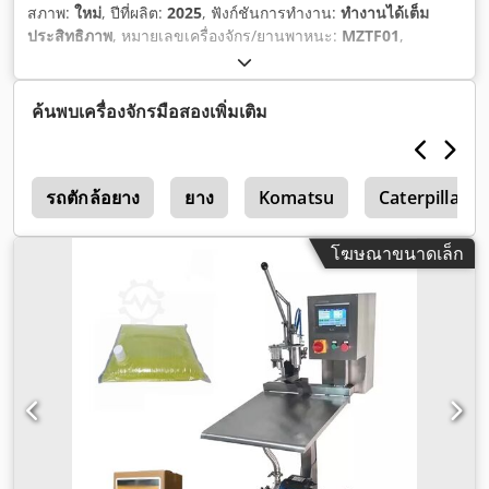
สภาพ:
ใหม่
, ปีที่ผลิต:
2025
, ฟังก์ชันการทำงาน:
ทำงานได้เต็ม
ประสิทธิภาพ
, หมายเลขเครื่องจักร/ยานพาหนะ:
MZTF01
,
อุปกรณ์:
เครื่องหมาย CE
,
ค้นพบเครื่องจักรมือสองเพิ่มเติม
น
รถตักล้อยาง
ยาง
Komatsu
Caterpillar 5
โฆษณาขนาดเล็ก