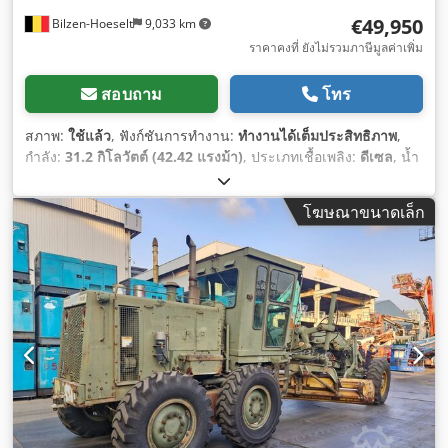
€49,950
Bilzen-Hoeselt
9,033 km
ราคาคงที่ ยังไม่รวมภาษีมูลค่าเพิ่ม
สอบถาม
โทร
สภาพ:
ใช้แล้ว
, ฟังก์ชันการทำงาน:
ทำงานได้เต็มประสิทธิภาพ
,
กำลัง:
31.2 กิโลวัตต์ (42.42 แรงม้า)
, ประเภทเชื้อเพลิง:
ดีเซล
, น้ำ
หนักรวม:
5,070 กก.
, สภาพโซ่:
75 เปอร์เซ็นต์
, ความกว้างของถัง
ขุด:
1,400 มม
, ปีที่ผลิต:
2021
, ชั่วโมงการทำงาน:
1,584 h
,
โฆษณาขนาดเล็ก
หมายเลขเครื่องจักร/ยานพาหนะ:
CAT0305EJH5M14262
,
อุปกรณ์:
ห้องโดยสาร
,