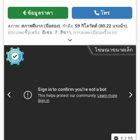
ข้อมูลราคา
โทร
สภาพ:
สภาพดีมาก (มือสอง)
, กำลัง:
59 กิโลวัตต์ (80.22 แรงม้า)
,
ประเภทเชื้อเพลิง:
ดีเซล
, สี:
สีขาว
, การลงทะเบียนครั้งแรก:
04/2005
, ปีที่ผลิต:
2005
, ชั่วโมงการทำงาน:
3,310 h
,
โฆษณาขนาดเล็ก
1
/
15