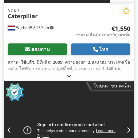
รถยก
Caterpillar
€1,550
Wijchen
8,989 km
ราคาคงที่ ยังไม่รวมภาษีมูลค่าเพิ่ม
สอบถาม
โทร
สภาพ:
ใช้แล้ว
, ปีที่ผลิต:
2009
, ความสูงยก:
2,870 มม
, ประเภทเชื้อ
เพลิง:
ไฟฟ้า
, ประเภทเสา:
ดูเพล็กซ์
, ความยาวง่าม:
1,140 มม
,
ความสูงรวม:
1,950 มม
, ความยาวทั้งหมด:
1,960 มม
, ความกว้าง
ทั้งหมด:
850 มม
, สี:
ดำ
,
โฆษณาขนาดเล็ก