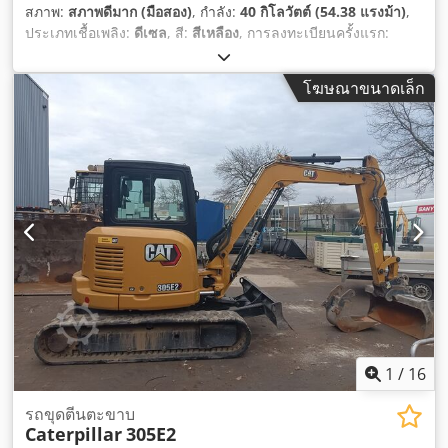
สภาพ:
สภาพดีมาก (มือสอง)
, กำลัง:
40 กิโลวัตต์ (54.38 แรงม้า)
,
ประเภทเชื้อเพลิง:
ดีเซล
, สี:
สีเหลือง
, การลงทะเบียนครั้งแรก:
05/2008
, ปีที่ผลิต:
2008
, ชั่วโมงการทำงาน:
4,966 h
,
โฆษณาขนาดเล็ก
1
/
16
รถขุดตีนตะขาบ
Caterpillar
305E2