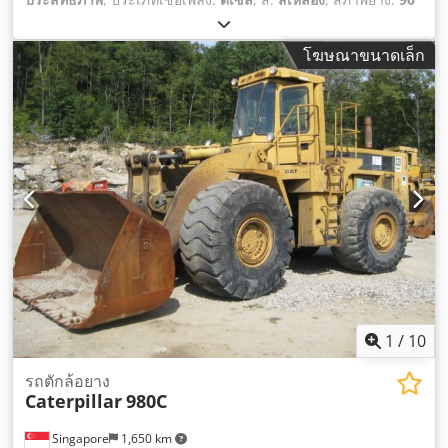
เปอร์เซ็นต์
, สภาพการขับเคลื่อน:
90 เปอร์เซ็นต์
, จำนวนที่นั่ง:
1
,
หมายเลขเครื่องจักร/ยานพาหนะ:
KM&EW144
, อุปกรณ์:
ห้อง
โฆษณาขนาดเล็ก
โดยสาร, ไฮดรอลิก
,
1
/
10
รถตักล้อยาง
Caterpillar
980C
Singapore
1,650 km