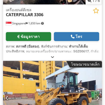
1
/
6
เครื่องยนต์ดีเซล
CATERPILLAR
3306
Singapore
1,650 km
ข้อมูลราคา
โทร
สภาพ:
สภาพดี (มือสอง)
, ฟังก์ชันการทำงาน:
ทำงานได้เต็ม
ประสิทธิภาพ
, หมายเลขเครื่องจักร/ยานพาหนะ:
5GZ00617
, กำลัง:
257.42 กิโลวัตต์ (349.99 แรงม้า)
, ประเภทเชื้อเพลิง:
ดีเซล
,
จำนวนกระบอกสูบ:
6
, น้ำหนักรวม:
1,905 กก.
,
โฆษณาขนาดเล็ก