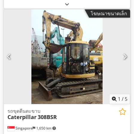
เครื่องจักร/ยานพาหนะ:
CAT00D6GPC6G01049
,
โฆษณาขนาดเล็ก
1
/
5
รถขุดตีนตะขาบ
Caterpillar
308BSR
Singapore
1,650 km