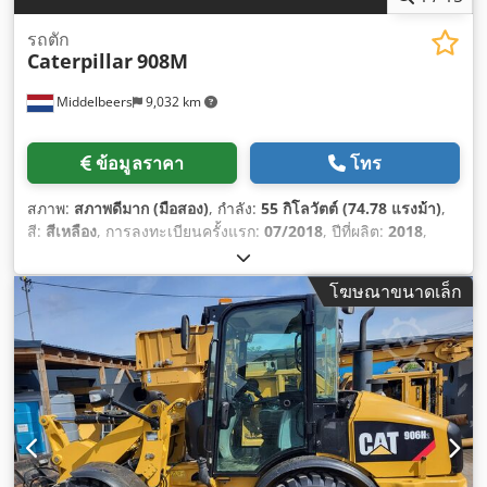
รถตัก
Caterpillar
908M
Middelbeers
9,032 km
ข้อมูลราคา
โทร
สภาพ:
สภาพดีมาก (มือสอง)
, กำลัง:
55 กิโลวัตต์ (74.78 แรงม้า)
,
สี:
สีเหลือง
, การลงทะเบียนครั้งแรก:
07/2018
, ปีที่ผลิต:
2018
,
ชั่วโมงการทำงาน:
5,014 h
, อุปกรณ์:
คอมพิวเตอร์บนยานพาหนะ,
ห้องโดยสาร
,
โฆษณาขนาดเล็ก