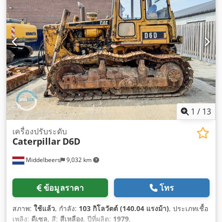
1
/
13
เครื่องปรับระดับ
Caterpillar
D6D
Middelbeers
9,032 km
ข้อมูลราคา
โทร
สภาพ:
ใช้แล้ว
, กำลัง:
103 กิโลวัตต์ (140.04 แรงม้า)
, ประเภทเชื้อ
เพลิง:
ดีเซล
, สี:
สีเหลือง
, ปีที่ผลิต:
1979
,