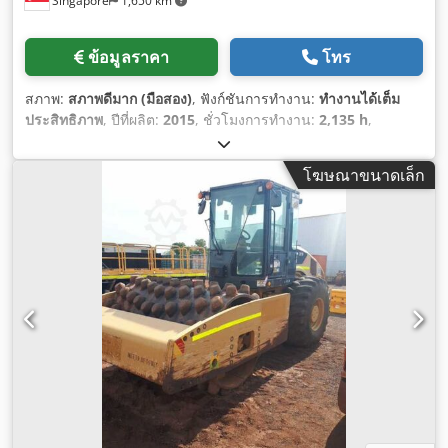
Singapore
1,650 km
ข้อมูลราคา
โทร
สภาพ:
สภาพดีมาก (มือสอง)
, ฟังก์ชันการทำงาน:
ทำงานได้เต็ม
ประสิทธิภาพ
, ปีที่ผลิต:
2015
, ชั่วโมงการทำงาน:
2,135 h
,
หมายเลขเครื่องจักร/ยานพาหนะ:
CAT0308EPMY201796
,
โฆษณาขนาดเล็ก