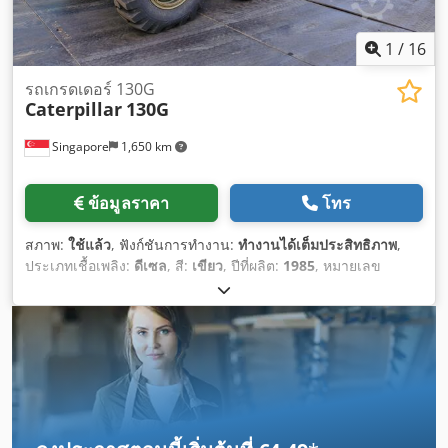
1
/
16
รถเกรดเดอร์ 130G
Caterpillar
130G
Singapore
1,650 km
ข้อมูลราคา
โทร
สภาพ:
ใช้แล้ว
, ฟังก์ชันการทำงาน:
ทำงานได้เต็มประสิทธิภาพ
,
ประเภทเชื้อเพลิง:
ดีเซล
, สี:
เขียว
, ปีที่ผลิต:
1985
, หมายเลข
เครื่องจักร/ยานพาหนะ:
7GB01296
,