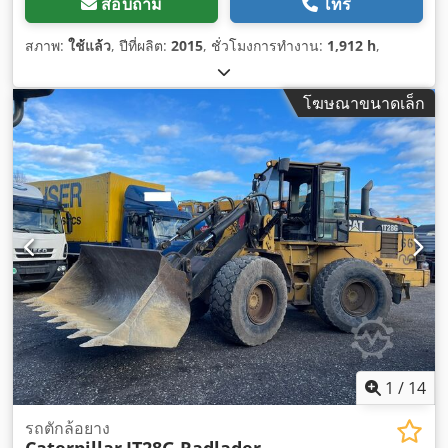
สอบถาม
โทร
สภาพ:
ใช้แล้ว
, ปีที่ผลิต:
2015
, ชั่วโมงการทำงาน:
1,912 h
,
โฆษณาขนาดเล็ก
1
/
14
รถตักล้อยาง