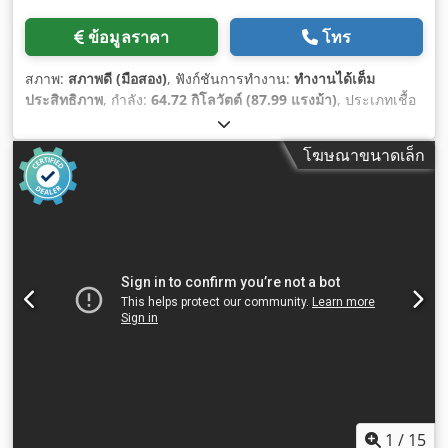
ข้อมูลราคา
โทร
สภาพ:
สภาพดี (มือสอง)
, ฟังก์ชันการทำงาน:
ทำงานได้เต็ม
ประสิทธิภาพ
, กำลัง:
64.72 กิโลวัตต์ (87.99 แรงม้า)
, ประเภทเชื้อ
เพลิง:
ดีเซล
, สี:
สีเหลือง
, สภาพการขับเคลื่อน:
90 เปอร์เซ็นต์
,
จำนวนที่นั่ง:
1
, หมายเลขเครื่องจักร/ยานพาหนะ:
3YS00993
,
โฆษณาขนาดเล็ก
อุปกรณ์:
ห้องโดยสาร, ไฮดรอลิก
,
1
/
15