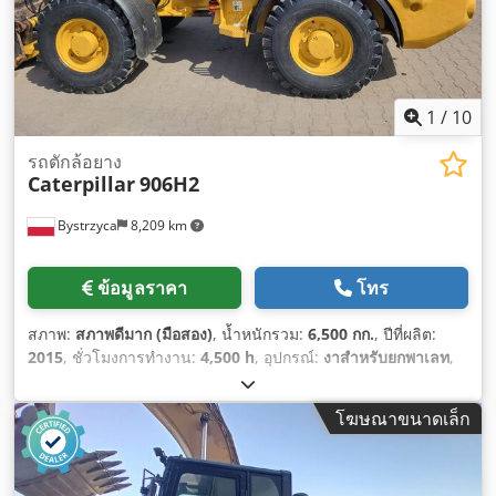
1
/
10
รถตักล้อยาง
Caterpillar
906H2
Bystrzyca
8,209 km
ข้อมูลราคา
โทร
สภาพ:
สภาพดีมาก (มือสอง)
, น้ำหนักรวม:
6,500 กก.
, ปีที่ผลิต:
2015
, ชั่วโมงการทำงาน:
4,500 h
, อุปกรณ์:
งาสำหรับยกพาเลท
,
โฆษณาขนาดเล็ก