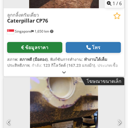
1
/
6
ลูกกลิ้งดรัมเดี่ยว
Caterpillar
CP76
Singapore
1,650 km
ข้อมูลราคา
โทร
สภาพ:
สภาพดี (มือสอง)
, ฟังก์ชันการทำงาน:
ทำงานได้เต็ม
ประสิทธิภาพ
, กำลัง:
123 กิโลวัตต์ (167.23 แรงม้า)
, ประเภทเชื้อ
เพลิง:
ดีเซล
, สี:
สีเหลือง
, น้ำหนักรวม:
17,000 กก.
, หมายเลข
เครื่องจักร/ยานพาหนะ:
JCP00107
, อุปกรณ์:
ห้องโดยสาร
,
โฆษณาขนาดเล็ก