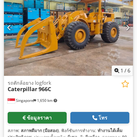
1
/
6
รถตักล้อยาง logfork
Caterpillar
966C
Singapore
1,650 km
ข้อมูลราคา
โทร
สภาพ:
สภาพดีมาก (มือสอง)
, ฟังก์ชันการทำงาน:
ทำงานได้เต็ม
ประสิทธิภาพ
, ประเภทเชื้อเพลิง:
ดีเซล
, สี:
สีเหลือง
, สภาพยาง:
90