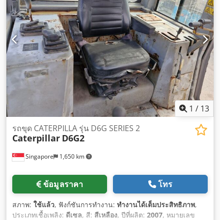
1
/
13
รถขุด CATERPILLA รุ่น D6G SERIES 2
Caterpillar
D6G2
Singapore
1,650 km
ข้อมูลราคา
โทร
สภาพ:
ใช้แล้ว
, ฟังก์ชันการทำงาน:
ทำงานได้เต็มประสิทธิภาพ
,
ประเภทเชื้อเพลิง:
ดีเซล
, สี:
สีเหลือง
, ปีที่ผลิต:
2007
, หมายเลข