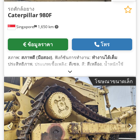
รถตักล้อยาง
Caterpillar
980F
Singapore
1,650 km
ข้อมูลราคา
โทร
สภาพ:
สภาพดี (มือสอง)
, ฟังก์ชันการทำงาน:
ทำงานได้เต็ม
ประสิทธิภาพ
, ประเภทเชื้อเพลิง:
ดีเซล
, สี:
สีเหลือง
, น้ำหนักใช้
งาน:
22,000 กก.
, จำนวนที่นั่ง:
1
, ปีที่ผลิต:
1994
, หมายเลข
เครื่องจักร/ยานพาหนะ:
8CJ01246
, อุปกรณ์:
ห้องโดยสาร
,
โฆษณาขนาดเล็ก