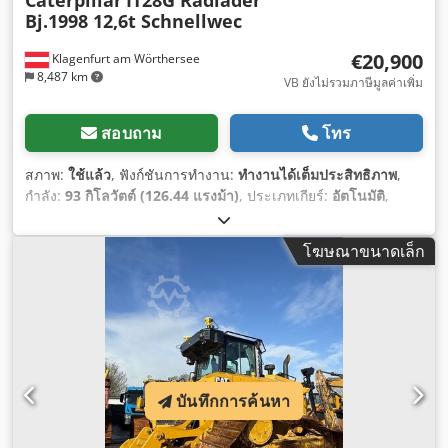
Caterpillar
IT28G Radlader
Bj.1998 12,6t Schnellwec
€20,900
Klagenfurt am Wörthersee
8,487 km
VB ยังไม่รวมภาษีมูลค่าเพิ่ม
สอบถาม
โทร
สภาพ:
ใช้แล้ว
, ฟังก์ชันการทำงาน:
ทำงานได้เต็มประสิทธิภาพ
,
กำลัง:
93 กิโลวัตต์ (126.44 แรงม้า)
, ประเภทเกียร์:
อัตโนมัติ
,
ประเภทเชื้อเพลิง:
ดีเซล
, น้ำหนักเปล่า:
12,600 กก.
, น้ำหนักใช้
งาน:
12,600 กก.
, การกำหนดค่าของเพลา:
4x4
, การลงทะเบียน
โฆษณาขนาดเล็ก
ครั้งแรก:
10/1998
, ปีที่ผลิต:
1998
, ชั่วโมงการทำงาน:
17,762 h
,
เชื้อเพลิง:
ดีเซล
, อุปกรณ์:
ขับเคลื่อนทุกล้อ, งาสำหรับยกพาเลท
,
บันทึกการค้นหา