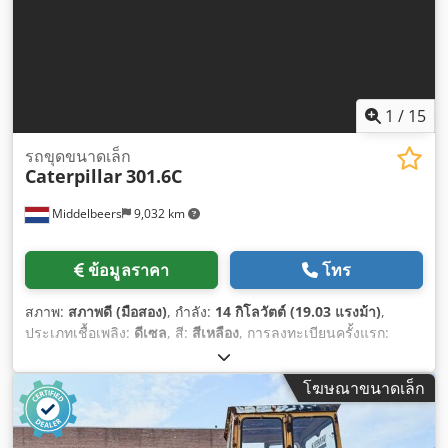
1
/
15
รถขุดขนาดเล็ก
Caterpillar
301.6C
Middelbeers
9,032 km
ข้อมูลราคา
โทร
สภาพ:
สภาพดี (มือสอง)
, กำลัง:
14 กิโลวัตต์ (19.03 แรงม้า)
,
ประเภทเชื้อเพลิง:
ดีเซล
, สี:
สีเหลือง
, การลงทะเบียนครั้งแรก:
03/2006
, ปีที่ผลิต:
2006
, ชั่วโมงการทำงาน:
5,484 h
,
โฆษณาขนาดเล็ก