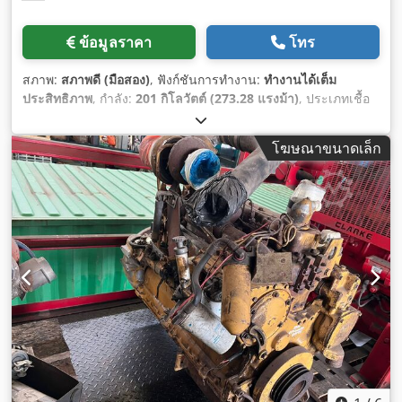
ข้อมูลราคา
โทร
สภาพ:
สภาพดี (มือสอง)
, ฟังก์ชันการทำงาน:
ทำงานได้เต็ม
ประสิทธิภาพ
, กำลัง:
201 กิโลวัตต์ (273.28 แรงม้า)
, ประเภทเชื้อ
เพลิง:
ดีเซล
, สี:
สีเหลือง
, น้ำหนักรวม:
26,300 กก.
, หมายเลข
เครื่องจักร/ยานพาหนะ:
63X1784
, อุปกรณ์:
ห้องโดยสาร, ไฮดรอ
โฆษณาขนาดเล็ก
ลิก
,