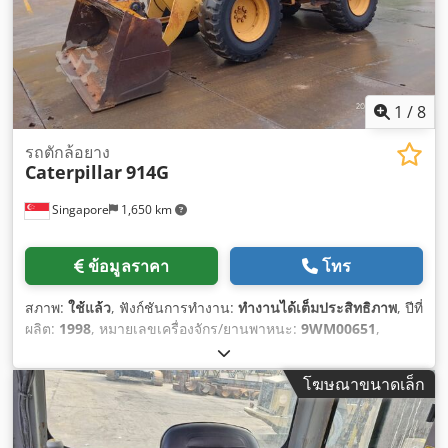
1
/
8
รถตักล้อยาง
Caterpillar
914G
Singapore
1,650 km
ข้อมูลราคา
โทร
สภาพ:
ใช้แล้ว
, ฟังก์ชันการทำงาน:
ทำงานได้เต็มประสิทธิภาพ
, ปีที่
ผลิต:
1998
, หมายเลขเครื่องจักร/ยานพาหนะ:
9WM00651
,
โฆษณาขนาดเล็ก