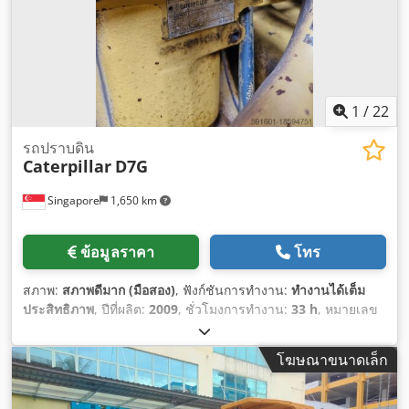
1
/
22
รถปราบดิน
Caterpillar
D7G
Singapore
1,650 km
ข้อมูลราคา
โทร
สภาพ:
สภาพดีมาก (มือสอง)
, ฟังก์ชันการทำงาน:
ทำงานได้เต็ม
ประสิทธิภาพ
, ปีที่ผลิต:
2009
, ชั่วโมงการทำงาน:
33 h
, หมายเลข
เครื่องจักร/ยานพาหนะ:
CAT00D7GLC7G01263
,
โฆษณาขนาดเล็ก