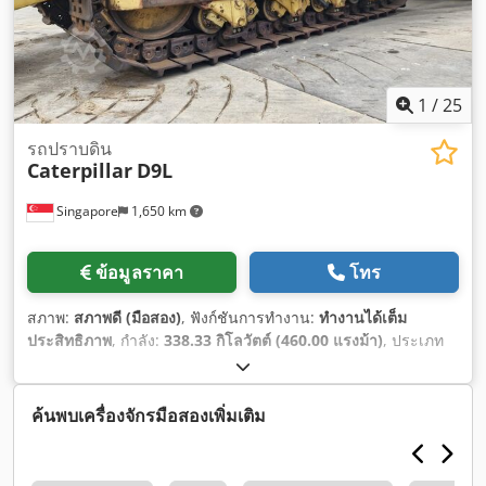
1
/
25
รถปราบดิน
Caterpillar
D9L
Singapore
1,650 km
ข้อมูลราคา
โทร
สภาพ:
สภาพดี (มือสอง)
, ฟังก์ชันการทำงาน:
ทำงานได้เต็ม
ประสิทธิภาพ
, กำลัง:
338.33 กิโลวัตต์ (460.00 แรงม้า)
, ประเภท
เชื้อเพลิง:
ดีเซล
, สี:
สีเหลือง
, จำนวนที่นั่ง:
1
, ชั่วโมงการทำงาน:
7,148 h
, หมายเลขเครื่องจักร/ยานพาหนะ:
14Y02161
, อุปกรณ์:
ห้องโดยสาร, ไฮดรอลิก
,
ค้นพบเครื่องจักรมือสองเพิ่มเติม