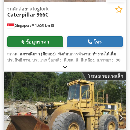
รถตักล้อยาง logfork
Caterpillar
966C
Singapore
1,650 km
ข้อมูลราคา
โทร
สภาพ:
สภาพดีมาก (มือสอง)
, ฟังก์ชันการทำงาน:
ทำงานได้เต็ม
ประสิทธิภาพ
, ประเภทเชื้อเพลิง:
ดีเซล
, สี:
สีเหลือง
, สภาพยาง:
90
เปอร์เซ็นต์
, สภาพการขับเคลื่อน:
90 เปอร์เซ็นต์
, จำนวนที่นั่ง:
1
,
หมายเลขเครื่องจักร/ยานพาหนะ:
KM&EW144
, อุปกรณ์:
ห้อง
โฆษณาขนาดเล็ก
โดยสาร, ไฮดรอลิก
,