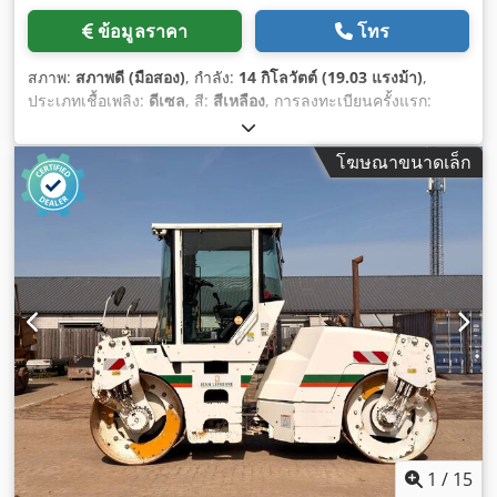
ข้อมูลราคา
โทร
สภาพ:
สภาพดี (มือสอง)
, กำลัง:
14 กิโลวัตต์ (19.03 แรงม้า)
,
ประเภทเชื้อเพลิง:
ดีเซล
, สี:
สีเหลือง
, การลงทะเบียนครั้งแรก:
03/2006
, ปีที่ผลิต:
2006
, ชั่วโมงการทำงาน:
5,484 h
,
โฆษณาขนาดเล็ก
1
/
15