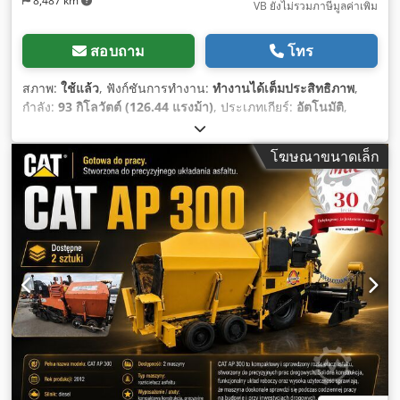
8,487 km
VB ยังไม่รวมภาษีมูลค่าเพิ่ม
สอบถาม
โทร
สภาพ:
ใช้แล้ว
, ฟังก์ชันการทำงาน:
ทำงานได้เต็มประสิทธิภาพ
,
กำลัง:
93 กิโลวัตต์ (126.44 แรงม้า)
, ประเภทเกียร์:
อัตโนมัติ
,
ประเภทเชื้อเพลิง:
ดีเซล
, น้ำหนักเปล่า:
12,600 กก.
, น้ำหนักใช้
งาน:
12,600 กก.
, การกำหนดค่าของเพลา:
4x4
, การลงทะเบียน
โฆษณาขนาดเล็ก
ครั้งแรก:
10/1998
, ปีที่ผลิต:
1998
, ชั่วโมงการทำงาน:
17,762 h
,
เชื้อเพลิง:
ดีเซล
, อุปกรณ์:
ขับเคลื่อนทุกล้อ, งาสำหรับยกพาเลท
,