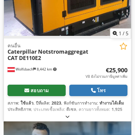
1
/
5
คนอื่น
Caterpillar
Notstromaggregat
CAT DE110E2
€25,900
Wolfsbach
8,442 km
VB ยังไม่รวมภาษีมูลค่าเพิ่ม
สอบถาม
โทร
สภาพ:
ใช้แล้ว
, ปีที่ผลิต:
2023
, ฟังก์ชันการทำงาน:
ทำงานได้เต็ม
ประสิทธิภาพ
, ประเภทเชื้อเพลิง:
ดีเซล
, ความยาวทั้งหมด:
1,925
มม
, น้ำหนักเปล่า:
1,800 กก.
, ความสูงอาคาร:
1,361 มม
, ประเภท
การขับเคลื่อน:
Diesel
, ความกว้างก่อสร้าง:
1,110 มม
,