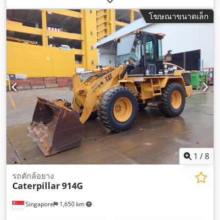
จำนวนกระบอกสูบ:
6
, น้ำหนักรวม:
1,905 กก.
,
โฆษณาขนาดเล็ก
1
/
8
รถตักล้อยาง
Caterpillar
914G
Singapore
1,650 km