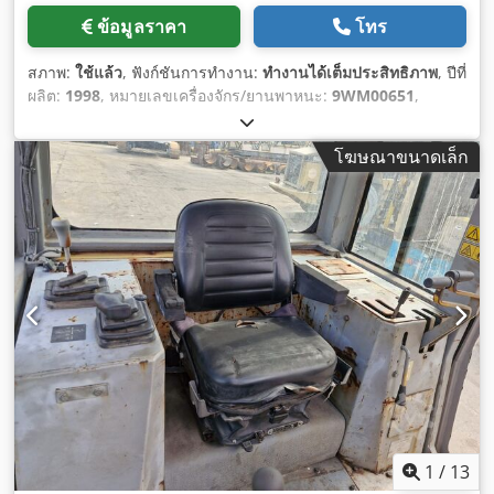
ข้อมูลราคา
โทร
สภาพ:
ใช้แล้ว
, ฟังก์ชันการทำงาน:
ทำงานได้เต็มประสิทธิภาพ
, ปีที่
ผลิต:
1998
, หมายเลขเครื่องจักร/ยานพาหนะ:
9WM00651
,
โฆษณาขนาดเล็ก
1
/
13