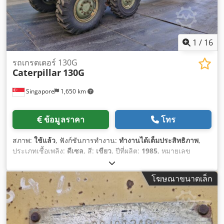
1
/
16
รถเกรดเดอร์ 130G
Caterpillar
130G
Singapore
1,650 km
ข้อมูลราคา
โทร
สภาพ:
ใช้แล้ว
, ฟังก์ชันการทำงาน:
ทำงานได้เต็มประสิทธิภาพ
,
ประเภทเชื้อเพลิง:
ดีเซล
, สี:
เขียว
, ปีที่ผลิต:
1985
, หมายเลข
เครื่องจักร/ยานพาหนะ:
7GB01296
,
โฆษณาขนาดเล็ก