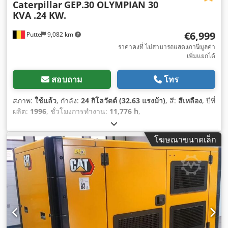
Caterpillar
GEP.30 OLYMPIAN 30
KVA .24 KW.
€6,999
Putte
9,082 km
ราคาคงที่ ไม่สามารถแสดงภาษีมูลค่า
เพิ่มแยกได้
สอบถาม
โทร
สภาพ:
ใช้แล้ว
, กำลัง:
24 กิโลวัตต์ (32.63 แรงม้า)
, สี:
สีเหลือง
, ปีที่
ผลิต:
1996
, ชั่วโมงการทำงาน:
11,776 h
,
โฆษณาขนาดเล็ก