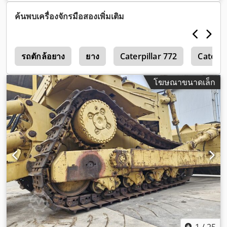
เครื่องจักร/ยานพาหนะ:
8CJ01246
, อุปกรณ์:
ห้องโดยสาร
,
ค้นพบเครื่องจักรมือสองเพิ่มเติม
5
รถตักล้อยาง
ยาง
Caterpillar 772
Caterpi
โฆษณาขนาดเล็ก
1
/
25