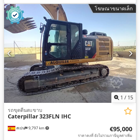
โฆษณาขนาดเล็ก
1
/
15
รถขุดตีนตะขาบ
Caterpillar
323FLN IHC
€95,000
สเปน
9,797 km
ราคาคงที่ ยังไม่รวมภาษีมูลค่าเพิ่ม