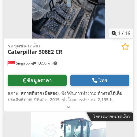
1
/
16
รถขุดขนาดเล็ก
Caterpillar
308E2 CR
Singapore
1,650 km
ข้อมูลราคา
โทร
สภาพ:
สภาพดีมาก (มือสอง)
, ฟังก์ชันการทำงาน:
ทำงานได้เต็ม
ประสิทธิภาพ
, ปีที่ผลิต:
2015
, ชั่วโมงการทำงาน:
2,135 h
,
หมายเลขเครื่องจักร/ยานพาหนะ:
CAT0308EPMY201796
,
โฆษณาขนาดเล็ก