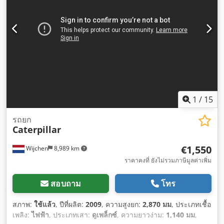
1
/
15
รถยก
Caterpillar
€1,550
Wijchen
8,989 km
ราคาคงที่ ยังไม่รวมภาษีมูลค่าเพิ่ม
สอบถาม
โทร
สภาพ:
ใช้แล้ว
, ปีที่ผลิต:
2009
, ความสูงยก:
2,870 มม
, ประเภทเชื้อ
เพลิง:
ไฟฟ้า
, ประเภทเสา:
ดูเพล็กซ์
, ความยาวง่าม:
1,140 มม
,