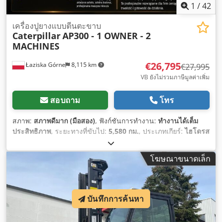
1
/
42
เครื่องปูยางแบบตีนตะขาบ
Caterpillar
AP300 - 1 OWNER - 2
MACHINES
€26,795
Łaziska Górne
8,115 km
€27,995
VB ยังไม่รวมภาษีมูลค่าเพิ่ม
สอบถาม
โทร
สภาพ:
สภาพดีมาก (มือสอง)
, ฟังก์ชันการทำงาน:
ทำงานได้เต็ม
ประสิทธิภาพ
, ระยะทางที่ขับไป:
5,580 กม.
, ประเภทเกียร์:
ไฮโดรส
แตติก
, ประเภทเชื้อเพลิง:
ดีเซล
, สี:
สีเหลือง
, น้ำหนักรวม:
7,300
กก.
, น้ำหนักเปล่า:
6,600 กก.
, น้ำหนักใช้งาน:
8,200 กก.
, จำนวนที่
โฆษณาขนาดเล็ก
นั่ง:
2
, ปีที่ผลิต:
2012
, ชั่วโมงการทำงาน:
5,580 h
, อุปกรณ์:
ขับ
เคลื่อนทุกล้อ, ล็อกดิฟเฟอเรนเชียล, แชสซีปรับได้, ไฮดรอลิก
,
บันทึกการค้นหา