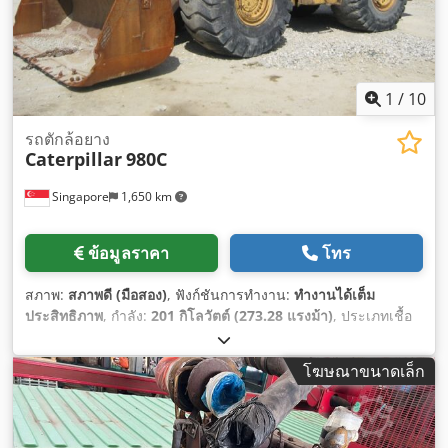
1
/
10
รถตักล้อยาง
Caterpillar
980C
Singapore
1,650 km
ข้อมูลราคา
โทร
สภาพ:
สภาพดี (มือสอง)
, ฟังก์ชันการทำงาน:
ทำงานได้เต็ม
ประสิทธิภาพ
, กำลัง:
201 กิโลวัตต์ (273.28 แรงม้า)
, ประเภทเชื้อ
เพลิง:
ดีเซล
, สี:
สีเหลือง
, น้ำหนักรวม:
26,300 กก.
, หมายเลข
เครื่องจักร/ยานพาหนะ:
63X1784
, อุปกรณ์:
ห้องโดยสาร, ไฮดรอ
โฆษณาขนาดเล็ก
ลิก
,