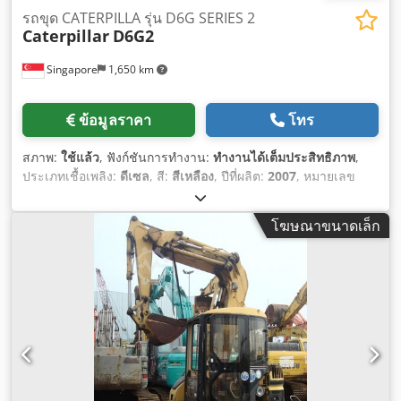
รถขุด CATERPILLA รุ่น D6G SERIES 2
Caterpillar
D6G2
Singapore
1,650 km
ข้อมูลราคา
โทร
สภาพ:
ใช้แล้ว
, ฟังก์ชันการทำงาน:
ทำงานได้เต็มประสิทธิภาพ
,
ประเภทเชื้อเพลิง:
ดีเซล
, สี:
สีเหลือง
, ปีที่ผลิต:
2007
, หมายเลข
เครื่องจักร/ยานพาหนะ:
CAT00D6GPC6G01049
,
โฆษณาขนาดเล็ก