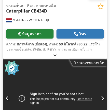
รถบดสั่นสะเทือนแบบแทนเด็ม
Caterpillar
CB434D
Middelbeers
9,032 km
ข้อมูลราคา
โทร
สภาพ:
สภาพดีมาก (มือสอง)
, กำลัง:
59 กิโลวัตต์ (80.22 แรงม้า)
,
ประเภทเชื้อเพลิง:
ดีเซล
, สี:
สีขาว
, การลงทะเบียนครั้งแรก:
04/2005
, ปีที่ผลิต:
2005
, ชั่วโมงการทำงาน:
3,310 h
,
โฆษณาขนาดเล็ก