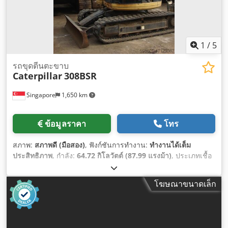
1
/
5
รถขุดตีนตะขาบ
Caterpillar
308BSR
Singapore
1,650 km
ข้อมูลราคา
โทร
สภาพ:
สภาพดี (มือสอง)
, ฟังก์ชันการทำงาน:
ทำงานได้เต็ม
ประสิทธิภาพ
, กำลัง:
64.72 กิโลวัตต์ (87.99 แรงม้า)
, ประเภทเชื้อ
เพลิง:
ดีเซล
, สี:
สีเหลือง
, สภาพการขับเคลื่อน:
90 เปอร์เซ็นต์
,
จำนวนที่นั่ง:
1
, หมายเลขเครื่องจักร/ยานพาหนะ:
3YS00993
,
โฆษณาขนาดเล็ก
อุปกรณ์:
ห้องโดยสาร, ไฮดรอลิก
,