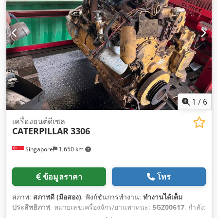
1
/
6
เครื่องยนต์ดีเซล
CATERPILLAR
3306
Singapore
1,650 km
ข้อมูลราคา
โทร
สภาพ:
สภาพดี (มือสอง)
, ฟังก์ชันการทำงาน:
ทำงานได้เต็ม
ประสิทธิภาพ
, หมายเลขเครื่องจักร/ยานพาหนะ:
5GZ00617
, กำลัง:
257.42 กิโลวัตต์ (349.99 แรงม้า)
, ประเภทเชื้อเพลิง:
ดีเซล
,