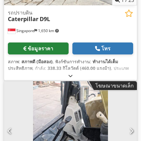
รถปราบดิน
Caterpillar
D9L
Singapore
1,650 km
ข้อมูลราคา
โทร
สภาพ:
สภาพดี (มือสอง)
, ฟังก์ชันการทำงาน:
ทำงานได้เต็ม
ประสิทธิภาพ
, กำลัง:
338.33 กิโลวัตต์ (460.00 แรงม้า)
, ประเภท
เชื้อเพลิง:
ดีเซล
, สี:
สีเหลือง
, จำนวนที่นั่ง:
1
, ชั่วโมงการทำงาน:
7,148 h
, หมายเลขเครื่องจักร/ยานพาหนะ:
14Y02161
, อุปกรณ์:
โฆษณาขนาดเล็ก
ห้องโดยสาร, ไฮดรอลิก
,