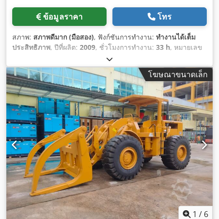
ข้อมูลราคา
โทร
สภาพ:
สภาพดีมาก (มือสอง)
, ฟังก์ชันการทำงาน:
ทำงานได้เต็ม
ประสิทธิภาพ
, ปีที่ผลิต:
2009
, ชั่วโมงการทำงาน:
33 h
, หมายเลข
เครื่องจักร/ยานพาหนะ:
CAT00D7GLC7G01263
,
โฆษณาขนาดเล็ก
1
/
6