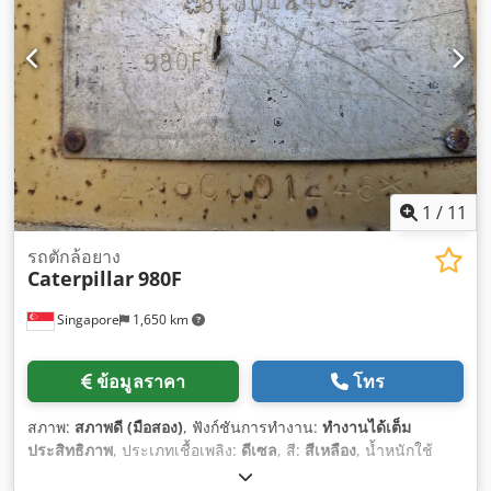
1
/
11
รถตักล้อยาง
Caterpillar
980F
Singapore
1,650 km
ข้อมูลราคา
โทร
สภาพ:
สภาพดี (มือสอง)
, ฟังก์ชันการทำงาน:
ทำงานได้เต็ม
ประสิทธิภาพ
, ประเภทเชื้อเพลิง:
ดีเซล
, สี:
สีเหลือง
, น้ำหนักใช้
งาน:
22,000 กก.
, จำนวนที่นั่ง:
1
, ปีที่ผลิต:
1994
, หมายเลข