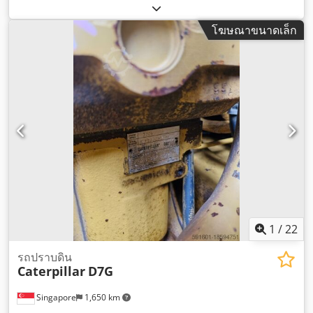
เพลิง:
ดีเซล
, สี:
สีเหลือง
, น้ำหนักรวม:
17,000 กก.
, หมายเลข
เครื่องจักร/ยานพาหนะ:
JCP00107
, อุปกรณ์:
ห้องโดยสาร
,
โฆษณาขนาดเล็ก
1
/
22
รถปราบดิน
Caterpillar
D7G
Singapore
1,650 km