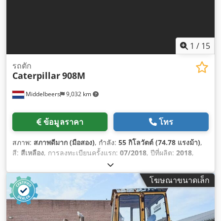
1
/
15
รถตัก
Caterpillar
908M
Middelbeers
9,032 km
ข้อมูลราคา
โทร
สภาพ:
สภาพดีมาก (มือสอง)
, กำลัง:
55 กิโลวัตต์ (74.78 แรงม้า)
,
สี:
สีเหลือง
, การลงทะเบียนครั้งแรก:
07/2018
, ปีที่ผลิต:
2018
,
ชั่วโมงการทำงาน:
5,014 h
, อุปกรณ์:
คอมพิวเตอร์บนยานพาหนะ,
ห้องโดยสาร
,
โฆษณาขนาดเล็ก