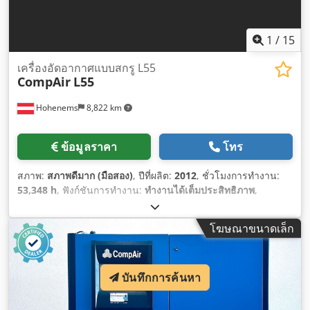
1
/
15
เครื่องอัดอากาศแบบสกรู L55
CompAir
L55
Hohenems
8,822 km
ข้อมูลราคา
โทร
สภาพ:
สภาพดีมาก (มือสอง)
, ปีที่ผลิต:
2012
, ชั่วโมงการทำงาน:
53,348 h
, ฟังก์ชันการทำงาน:
ทำงานได้เต็มประสิทธิภาพ
,
โฆษณาขนาดเล็ก
บันทึกการค้นหา