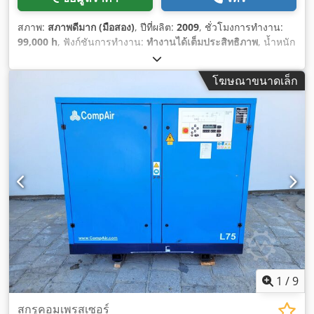
สภาพ:
สภาพดีมาก (มือสอง)
, ปีที่ผลิต:
2009
, ชั่วโมงการทำงาน:
99,000 h
, ฟังก์ชันการทำงาน:
ทำงานได้เต็มประสิทธิภาพ
, น้ำหนัก
รวม:
2,400 กก.
, ประเภทเชื้อเพลิง:
ไฟฟ้า
, อัตราการไหลเชิง
ปริมาตร:
1.368 ลบ.ม./ชม.
, แรงดัน (สูงสุด):
13 แท่ง
,
โฆษณาขนาดเล็ก
1
/
9
สกรูคอมเพรสเซอร์