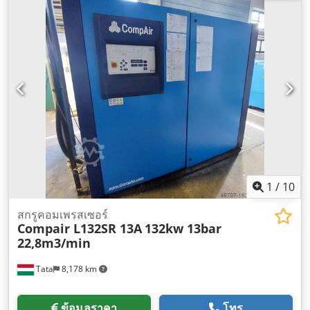
รบกวน:
75 เดซิเบล (dB)
, ประเภทการระบายความร้อน:
น้ำ
, สี:
น้ำเงิน
, อุปกรณ์:
มีแผ่นป้ายประเภท
,
1
/
10
สกรูคอมเพรสเซอร์
Compair L132SR 13A
132kw 13bar
22,8m3/min
Tata
8,178 km
ข้อมูลราคา
โทร