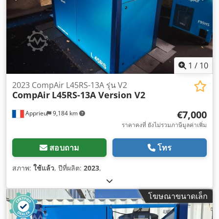
1
/
10
2023 CompAir L45RS-13A รุ่น V2
CompAir
L45RS-13A Version V2
€7,000
Apprieu
9,184 km
ราคาคงที่ ยังไม่รวมภาษีมูลค่าเพิ่ม
สอบถาม
โทร
สภาพ:
ใช้แล้ว
, ปีที่ผลิต:
2023
,
โฆษณาขนาดเล็ก