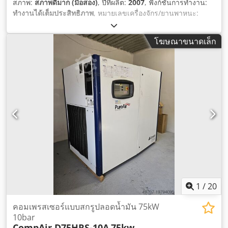
สภาพ:
สภาพดีมาก (มือสอง)
, ปีที่ผลิต:
2007
, ฟังก์ชันการทำงาน:
ทำงานได้เต็มประสิทธิภาพ
, หมายเลขเครื่องจักร/ยานพาหนะ:
349029
, น้ำหนักรวม:
2,010 กก.
, ระดับเสียงรบกวน:
69 เดซิเบล
(dB)
, อุปกรณ์:
มีแผ่นป้ายประเภท
,
โฆษณาขนาดเล็ก
1
/
20
คอมเพรสเซอร์แบบสกรูปลอดน้ำมัน 75kW
10bar
CompAir D75HRS-10A
75kw