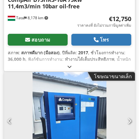
11,4m3/min 10bar oil-free
€12,750
Tata
8,178 km
ราคาคงที่ ยังไม่รวมภาษีมูลค่าเพิ่ม
สอบถาม
โทร
สภาพ:
สภาพดีมาก (มือสอง)
, ปีที่ผลิต:
2017
, ชั่วโมงการทำงาน:
36,000 h
, ฟังก์ชันการทำงาน:
ทำงานได้เต็มประสิทธิภาพ
, น้ำหนัก
รวม:
1,890 กก.
, ความยาวทั้งหมด:
2,200 มม
, ความกว้างทั้งหมด:
1,420 มม
, ความสูงรวม:
2,050 มม
, ผู้ผลิตมอเตอร์:
Garden
โฆษณาขนาดเล็ก
Denver
, กำลัง:
75 กิโลวัตต์ (101.97 แรงม้า)
, ประเภทเชื้อเพลิง:
ไฟฟ้า
, อัตราการไหลเชิงปริมาตร:
684 ลบ.ม./ชม.
, ความดันใช้
งาน:
10 แท่ง
, ประเภทการระบายความร้อน:
น้ำ
, อุปกรณ์:
มีแผ่น
ป้ายประเภท
,