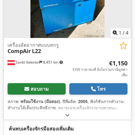
1
/
4
เครื่องอัดอากาศแบบสกรู
CompAir
L22
€1,150
Sankt Valentin
8,451 km
EXW ราคาคงที่ ยังไม่รวมภาษีมูลค่า
เพิ่ม
สอบถาม
โทร
สภาพ:
พร้อมใช้งาน (มือสอง)
, ปีที่ผลิต:
2005
, ฟังก์ชันการทำงาน:
ทำงานได้เต็มประสิทธิภาพ
, หมายเลขเครื่องจักร/ยานพาหนะ:
14091807829900901
, น้ำหนักรวม:
350 กก.
, ความยาวทั้งหมด:
800 มม
, ความกว้างทั้งหมด:
700 มม
, ความสูงรวม:
1,200 มม
,
กำลัง:
22 กิโลวัตต์ (29.91 แรงม้า)
, ความดัน (ต่ำสุด):
7.5 แท่ง
,
ค้นพบเครื่องจักรมือสองเพิ่มเติม
แรงดัน (สูงสุด):
13 แท่ง
, อุปกรณ์:
มีแผ่นป้ายประเภท
,