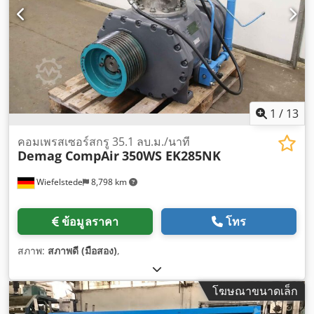
1
/
13
คอมเพรสเซอร์สกรู 35.1 ลบ.ม./นาที
Demag CompAir
350WS EK285NK
Wiefelstede
8,798 km
ข้อมูลราคา
โทร
สภาพ:
สภาพดี (มือสอง)
,
โฆษณาขนาดเล็ก