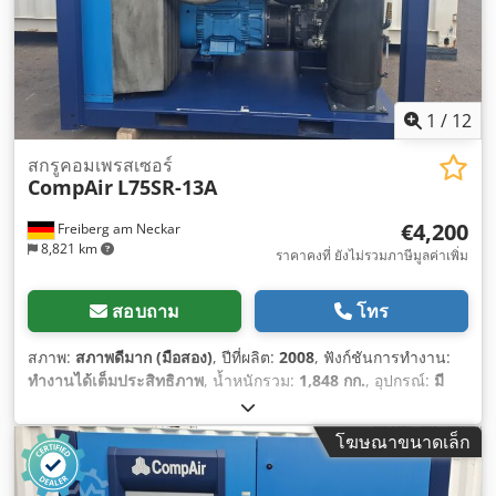
1
/
12
สกรูคอมเพรสเซอร์
CompAir
L75SR-13A
€4,200
Freiberg am Neckar
8,821 km
ราคาคงที่ ยังไม่รวมภาษีมูลค่าเพิ่ม
สอบถาม
โทร
สภาพ:
สภาพดีมาก (มือสอง)
, ปีที่ผลิต:
2008
, ฟังก์ชันการทำงาน:
ทำงานได้เต็มประสิทธิภาพ
, น้ำหนักรวม:
1,848 กก.
, อุปกรณ์:
มี
แผ่นป้ายประเภท
,
โฆษณาขนาดเล็ก