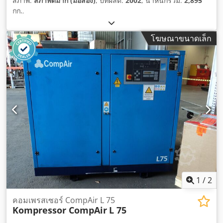
สภาพ:
สภาพดีมาก (มือสอง)
, ปีที่ผลิต:
2002
, น้ำหนักรวม:
2,895
กก.
,
โฆษณาขนาดเล็ก
1
/
2
คอมเพรสเซอร์ CompAir L 75
Kompressor CompAir
L 75