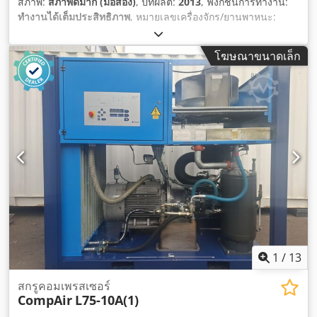
สภาพ:
สภาพดีมาก (มือสอง)
, ปีที่ผลิต:
2013
, ฟังก์ชันการทำงาน:
ทำงานได้เต็มประสิทธิภาพ
, หมายเลขเครื่องจักร/ยานพาหนะ:
A34904774
, น้ำหนักรวม:
1,765 กก.
, อุปกรณ์:
มีแผ่นป้ายประเภท
,
โฆษณาขนาดเล็ก
1
/
13
สกรูคอมเพรสเซอร์
CompAir
L75-10A(1)