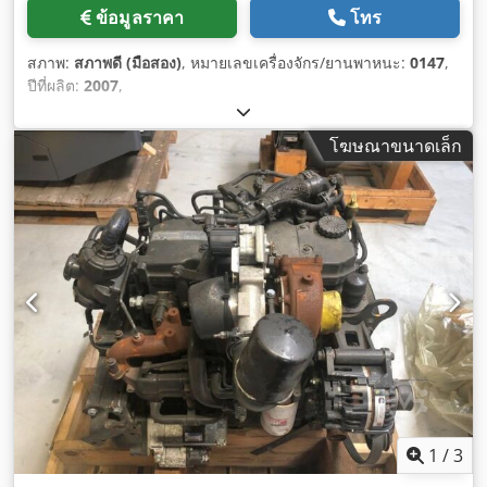
ข้อมูลราคา
โทร
สภาพ:
สภาพดี (มือสอง)
, หมายเลขเครื่องจักร/ยานพาหนะ:
0147
,
ปีที่ผลิต:
2007
,
โฆษณาขนาดเล็ก
1
/
3