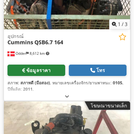
1
/
3
อุปกรณ์
Cummins
QSB6.7 164
Odder
8,612 km
ข้อมูลราคา
โทร
สภาพ:
สภาพดี (มือสอง)
, หมายเลขเครื่องจักร/ยานพาหนะ:
0105
,
ปีที่ผลิต:
2011
,
โฆษณาขนาดเล็ก