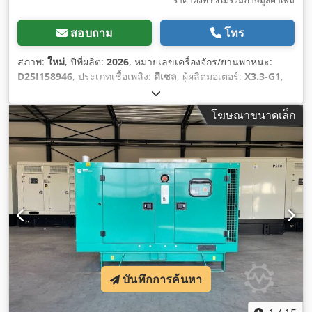
ราคาคงที่ ยังไม่รวมภาษีมูลค่าเพิ่ม
สอบถาม
โทร
สภาพ:
ใหม่
, ปีที่ผลิต:
2026
, หมายเลขเครื่องจักร/ยานพาหนะ:
D25I158946
, ประเภทเชื้อเพลิง:
ดีเซล
, ผู้ผลิตมอเตอร์:
X3.3-G1
,
โฆษณาขนาดเล็ก
บันทึกการค้นหา