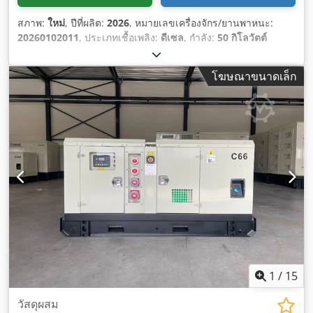
สภาพ:
ใหม่
, ปีที่ผลิต:
2026
, หมายเลขเครื่องจักร/ยานพาหนะ:
20260102011
, ประเภทเชื้อเพลิง:
ดีเซล
, กำลัง:
50 กิโลวัตต์
(67.98 แรงม้า)
, ผู้ผลิตมอเตอร์:
Cummins 4BTA3.9-G2
,
โฆษณาขนาดเล็ก
1
/
15
วัสดุผสม