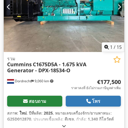
1
/
15
รวม
Cummins
C1675D5A - 1.675 kVA
Generator - DPX-18534-O
€177,500
Dordrecht
9,060 km
ราคาคงที่ ยังไม่รวมภาษีมูลค่าเพิ่ม
สอบถาม
โทร
สภาพ:
ใหม่
, ปีที่ผลิต:
2025
, หมายเลขเครื่องจักร/ยานพาหนะ:
G25D012870
, ประเภทเชื้อเพลิง:
ดีเซล
, กำลัง:
1,340 กิโลวัตต์
(1,821.89 แรงม้า)
, ผู้ผลิตมอเตอร์:
Cummins KTA50-GS8
,