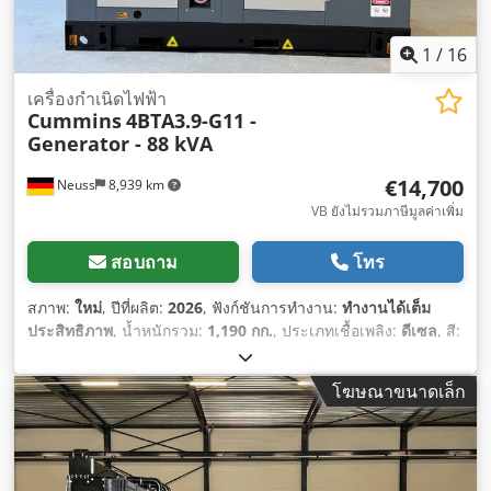
1
/
16
เครื่องกำเนิดไฟฟ้า
Cummins
4BTA3.9-G11 -
Generator - 88 kVA
€14,700
Neuss
8,939 km
VB ยังไม่รวมภาษีมูลค่าเพิ่ม
สอบถาม
โทร
สภาพ:
ใหม่
, ปีที่ผลิต:
2026
, ฟังก์ชันการทำงาน:
ทำงานได้เต็ม
ประสิทธิภาพ
, น้ำหนักรวม:
1,190 กก.
, ประเภทเชื้อเพลิง:
ดีเซล
, สี:
เทา
, ความถี่ขาออก:
50 Hz
, กำลังไฟฟ้า (ปรากฏ) ต่อเนื่อง:
88 เควี
เอ
, ความยาวทั้งหมด:
2,500 มม
, ความกว้างทั้งหมด:
1,000 มม
,
โฆษณาขนาดเล็ก
ความสูงรวม:
1,250 มม
, ผู้ผลิตมอเตอร์:
Cummins 4BTA3.9-G11
,