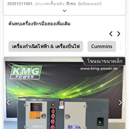
20251211001
, ประเภทเชื้อเพลิง:
ดีเซล
, ผู้ผลิตมอเตอร์:
Cummins 4BTA3.9-GM47
,
ค้นพบเครื่องจักรมือสองเพิ่มเติม
G
เครื่องกำเนิดไฟฟ้า & เครื่องปั่นไฟ
Cummins
Za
โฆษณาขนาดเล็ก