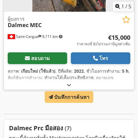
1
/
5
ผู้บงการ
Dalmec
MEC
€15,000
Saint-Cergue
9,111 km
ราคาคงที่ ยังไม่รวมภาษีมูลค่าเพิ่ม
สอบถาม
โทร
สภาพ:
เกือบใหม่ (ใช้แล้ว)
, ปีที่ผลิต:
2022
, ชั่วโมงการทำงาน:
5 h
,
ฟังก์ชันการทำงาน:
ทำงานได้เต็มประสิทธิภาพ
, หมายเลข
เครื่องจักร/ยานพาหนะ:
2260081
, ความจุในการรับน้ำหนัก:
400
กก.
,
บันทึกการค้นหา
Dalmec Prc มือสอง
(7)
ขณะนี้ค้นหาทั่วทั้ง Machineseeker โดยมีเครื่องจักรใช้