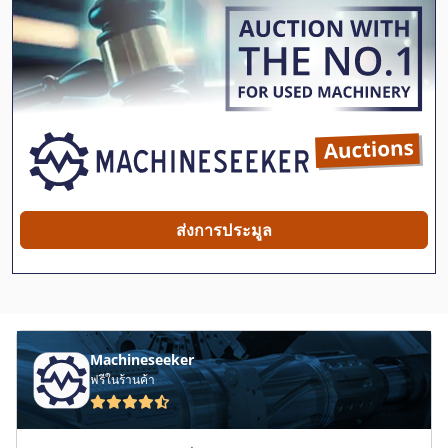
Ebm
Edp
Ercolina
Ewm
Hammelmann
Kbk
ส่งการประมูล
Krc
Mcp
Mecalac
Machineseeker
Nagema
ฟรีในร้านค้า
Paternoster