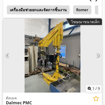
k
เครื่องมือช่วยยกและจัดการชิ้นงาน
Romer
หลอ
โฆษณาขนาดเล็ก
1
/
9
ดัลเมค
Dalmec
PMC