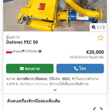
1
/
3
ผู้บงการ
Dalmec
PEC 50
€20,000
Krosno
7,910 km
VB ยังไม่รวมภาษีมูลค่าเพิ่ม
สอบถาม
โทร
สภาพ:
สภาพดีมาก (มือสอง)
, ปีที่ผลิต:
2022
, ชั่วโมงการทำงาน:
1,619 h
, ฟังก์ชันการทำงาน:
ทำงานได้เต็มประสิทธิภาพ
,
หมายเลขเครื่องจักร/ยานพาหนะ:
PEC 50 2158273
, ความสูงรวม:
3,000 มม
, ความกว้างทั้งหมด:
1,000 มม
, ความยาวทั้งหมด:
1,000
มม
, ประเภทกระแสไฟฟ้าที่เข้ามา:
สามเฟส
, แรงดันไฟฟ้าขาเข้า:
ค้นพบเครื่องจักรมือสองเพิ่มเติม
400 V
,