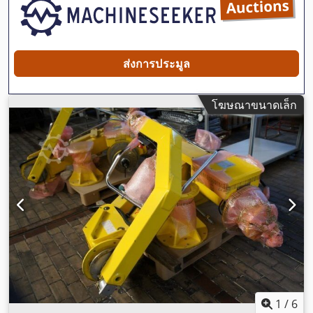
ส่งการประมูล
โฆษณาขนาดเล็ก
1
/
6