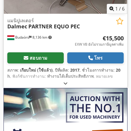
1
/
6
แมนิปูเลเตอร์
Dalmec
PARTNER EQUO PEC
€15,500
Budaörs
8,136 km
EXW VB ยังไม่รวมภาษีมูลค่าเพิ่ม
สอบถาม
โทร
สภาพ:
เกือบใหม่ (ใช้แล้ว)
, ปีที่ผลิต:
2017
, ชั่วโมงการทำงาน:
20
h
, ฟังก์ชันการทำงาน:
ทำงานได้เต็มประสิทธิภาพ
, หมายเลข
เครื่องจักร/ยานพาหนะ:
1750851
, ความจุในการรับน้ำหนัก:
100
กก.
,