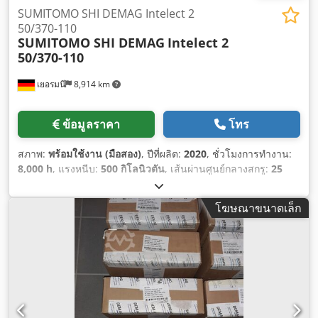
SUMITOMO SHI DEMAG Intelect 2
50/370-110
SUMITOMO SHI DEMAG
Intelect 2
50/370-110
เยอรมนี
8,914 km
ข้อมูลราคา
โทร
สภาพ:
พร้อมใช้งาน (มือสอง)
, ปีที่ผลิต:
2020
, ชั่วโมงการทำงาน:
8,000 h
, แรงหนีบ:
500 กิโลนิวตัน
, เส้นผ่านศูนย์กลางสกรู:
25
มม
, น้ำหนักฉีด:
46 g
, ความสูงรวม:
1,779 มม
, น้ำหนักรวม:
4,200
กก.
,
โฆษณาขนาดเล็ก