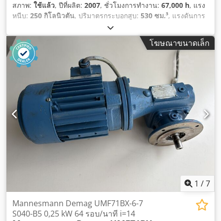
สภาพ:
ใช้แล้ว
, ปีที่ผลิต:
2007
, ชั่วโมงการทำงาน:
67,000 h
, แรง
หนีบ:
250 กิโลนิวตัน
, ปริมาตรกระบอกสูบ:
530 ซม.³
, แรงดันการ
ฉีด:
2,426 แท่ง
, น้ำหนักรวม:
14,200 กก.
, เส้นผ่านศูนย์กลางของ
สกรูคอนเวเยอร์:
50 มม
,
โฆษณาขนาดเล็ก
1
/
7
Mannesmann Demag UMF71BX-6-7
S040-B5 0,25 kW 64 รอบ/นาที i=14