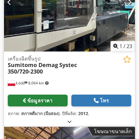
1
/
23
เครื่องฉีดขึ้นรูป
Sumitomo Demag
Systec
350/720-2300
Łódź
8,064 km
ข้อมูลราคา
โทร
สภาพ:
สภาพดีมาก (มือสอง)
, ปีที่ผลิต:
2012
,
โฆษณาขนาดเล็ก