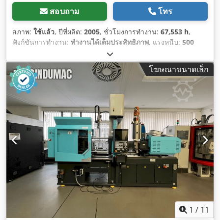
สอบถาม
โทร
สภาพ:
ใช้แล้ว
, ปีที่ผลิต:
2005
, ชั่วโมงการทำงาน:
67,553 h
,
ฟังก์ชันการทำงาน:
ทำงานได้เต็มประสิทธิภาพ
, แรงหนีบ:
500
กิโลนิวตัน
, เส้นผ่านศูนย์กลางสกรู:
30 มม
, ระยะห่างระหว่างเสา:
355 มม
, ปริมาตรกระบอกสูบ:
106 ซม.³
, น้ำหนักฉีด:
96 g
, ความ
โฆษณาขนาดเล็ก
สูงของแม่พิมพ์ (ต่ำสุด):
210 มม
, จังหวะการเปิด:
400 มม
, ความ
กว้างแผ่น:
480 มม
, ความสูงของแผ่น:
480 มม
, ความสูงในการติด
ตั้ง:
400 มม
, ความจุการให้ความร้อน:
8.3 กิโลวัตต์ (11.28
แรงม้า)
, กำลัง:
11 กิโลวัตต์ (14.96 แรงม้า)
,
1
/
11