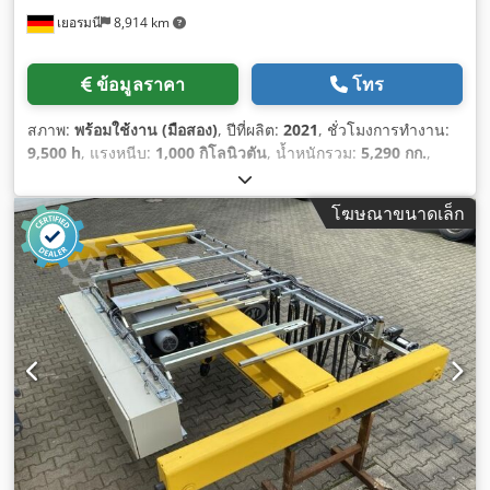
เยอรมนี
8,914 km
ข้อมูลราคา
โทร
สภาพ:
พร้อมใช้งาน (มือสอง)
, ปีที่ผลิต:
2021
, ชั่วโมงการทำงาน:
9,500 h
, แรงหนีบ:
1,000 กิโลนิวตัน
, น้ำหนักรวม:
5,290 กก.
,
โฆษณาขนาดเล็ก