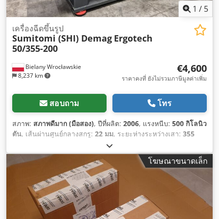
1
/
5
เครื่องฉีดขึ้นรูป
Sumitomi (SHI) Demag
Ergotech
50/355-200
€4,600
Bielany Wrocławskie
8,237 km
ราคาคงที่ ยังไม่รวมภาษีมูลค่าเพิ่ม
สอบถาม
โทร
สภาพ:
สภาพดีมาก (มือสอง)
, ปีที่ผลิต:
2006
, แรงหนีบ:
500 กิโลนิว
ตัน
, เส้นผ่านศูนย์กลางสกรู:
22 มม
, ระยะห่างระหว่างเสา:
355
มม
, ปริมาตรกระบอกสูบ:
41 ซม.³
, แรงดันการฉีด:
2,800 แท่ง
, น้ำ
หนักฉีด:
37 g
, ความสูงของแม่พิมพ์ (ต่ำสุด):
210 มม
, น้ำหนักรวม:
โฆษณาขนาดเล็ก
2,700 กก.
,