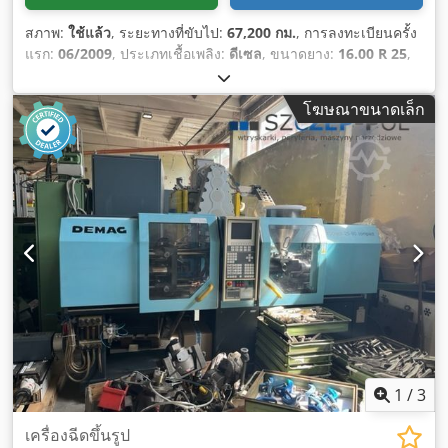
สภาพ:
ใช้แล้ว
, ระยะทางที่ขับไป:
67,200 กม.
, การลงทะเบียนครั้ง
แรก:
06/2009
, ประเภทเชื้อเพลิง:
ดีเซล
, ขนาดยาง:
16.00 R 25
,
การกำหนดค่าของเพลา:
6x6
, เชื้อเพลิง:
ดีเซล
, ปีที่ผลิต:
2009
,
อุปกรณ์:
เครน, เครื่องปรับอากาศ, เอบีเอส
,
โฆษณาขนาดเล็ก
1
/
3
เครื่องฉีดขึ้นรูป