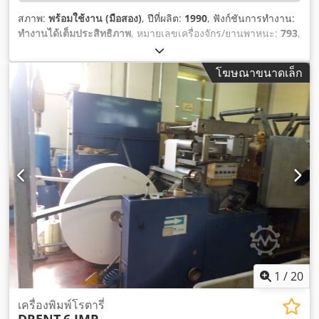
สภาพ:
พร้อมใช้งาน (มือสอง)
, ปีที่ผลิต:
1990
, ฟังก์ชันการทำงาน:
ทำงานได้เต็มประสิทธิภาพ
, หมายเลขเครื่องจักร/ยานพาหนะ:
793
,
น้ำหนักกระดาษ (ต่ำสุด):
40 กรัม/ตร.ม.
, น้ำหนักกระดาษ (สูงสุด):
180 กรัม/ตร.ม.
,
โฆษณาขนาดเล็ก
1
/
20
เครื่องพิมพ์โรตารี่
DRENT
6 IMR