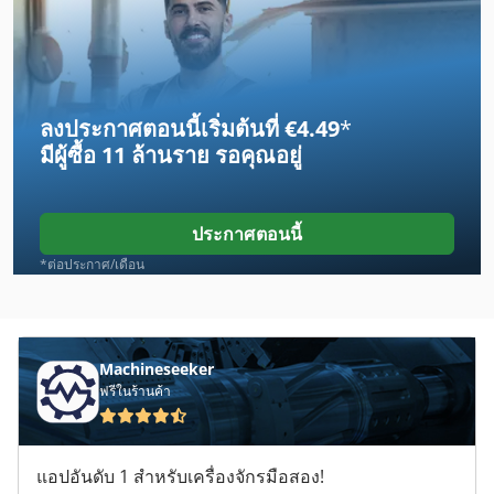
Galion T 500
Hitachi Seiki Hg 500
ลงประกาศตอนนี้เริ่มต้นที่ €4.49
*
Hp Designjet 500
มีผู้ซื้อ
11 ล้านราย
รอคุณอยู่
Hsm 500
Hsm 500 Vl
ประกาศตอนนี้
Jet Jssg 10
*ต่อประกาศ/เดือน
Linhai 500
Maho 500 W
Machineseeker
ฟรีในร้านค้า
Mikron Vce 500
Pramac S 5000
แอปอันดับ 1 สำหรับเครื่องจักรมือสอง!
Sodick A 500