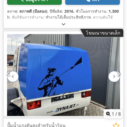
สภาพ:
สภาพดี (มือสอง)
, ปีที่ผลิต:
2016
, ชั่วโมงการทำงาน:
1,300
h
, ฟังก์ชันการทำงาน:
ทำงานได้เต็มประสิทธิภาพ
, ความดันใช้
งาน:
500 แท่ง
, น้ำหนักเปล่า:
1,420 กก.
, เชื้อเพลิง:
ดีเซล
, กำลัง:
34.5 กิโลวัตต์ (46.91 แรงม้า)
, อุณหภูมิ:
95 °C
, อัตราการไหลเชิง
โฆษณาขนาดเล็ก
ปริมาตร:
1,800 ลบ.ม./ชม.
, อุปกรณ์:
แชสซี
,
1
/
8
ปั๊มน้ำแรงดันสูงสำหรับน้ำร้อน