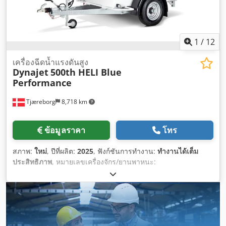
1
/
12
เครื่องฉีดน้ำแรงดันสูง
Dynajet
500th HELI Blue
Performance
Tjæreborg
8,718 km
ข้อมูลราคา
โทร
สภาพ:
ใหม่
, ปีที่ผลิต:
2025
, ฟังก์ชันการทำงาน:
ทำงานได้เต็ม
ประสิทธิภาพ
, หมายเลขเครื่องจักร/ยานพาหนะ:
UH9D034K0SADY1001
, ความดันใช้งาน:
500 แท่ง
, ความยาว
ทั้งหมด:
3,710 มม
, ความยาวของสายยางแรงดันสูง:
500 มม
,
ความสูงรวม:
2,080 มม
, ความกว้างทั้งหมด:
2,070 มม
, ความดัน:
500 แท่ง
, เชื้อเพลิง:
ดีเซล
, ความจุการให้ความร้อน:
91 กิโลวัตต์
(123.73 แรงม้า)
, น้ำหนักรวม:
1,525 กก.
, ความจุถังน้ำ:
1,000 ล
,
ระยะเวลาการรับประกัน:
12 เดือน
, ความจุถังเชื้อเพลิง:
70 ล
,