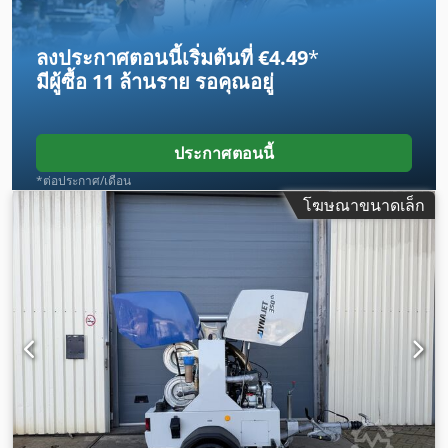
กำลัง:
42 กิโลวัตต์ (57.10 แรงม้า)
, อุณหภูมิ:
95 °C
, อัตราการไหล
เชิงปริมาตร:
1.8 ลบ.ม./ชม.
, ระดับเสียงรบกวน:
108 เดซิเบล
ลงประกาศตอนนี้เริ่มต้นที่ €4.49
*
(dB)
, แรงดัน (สูงสุด):
500 แท่ง
, อุปกรณ์:
แชสซี
,
มีผู้ซื้อ
11 ล้านราย
รอคุณอยู่
ประกาศตอนนี้
*ต่อประกาศ/เดือน
โฆษณาขนาดเล็ก