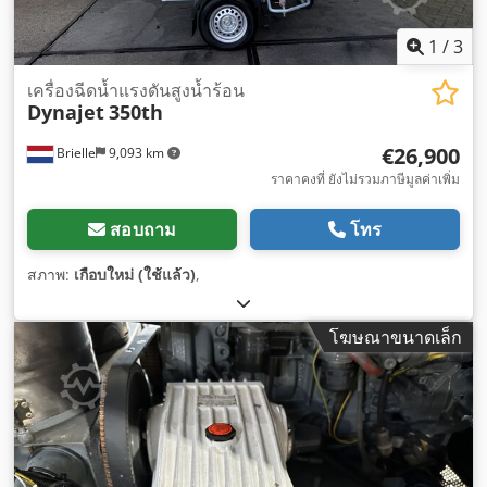
1
/
3
เครื่องฉีดน้ำแรงดันสูงน้ำร้อน
Dynajet
350th
€26,900
Brielle
9,093 km
ราคาคงที่ ยังไม่รวมภาษีมูลค่าเพิ่ม
สอบถาม
โทร
สภาพ:
เกือบใหม่ (ใช้แล้ว)
,
โฆษณาขนาดเล็ก