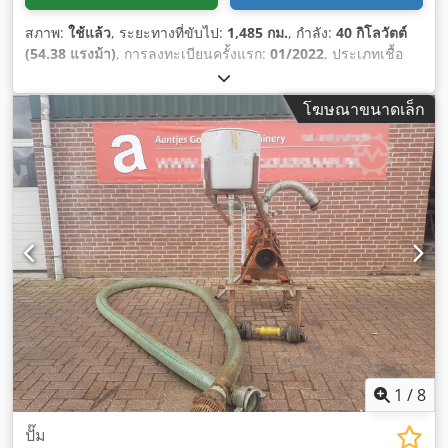
สภาพ:
ใช้แล้ว
, ระยะทางที่ขับไป:
1,485 กม.
, กำลัง:
40 กิโลวัตต์
(54.38 แรงม้า)
, การลงทะเบียนครั้งแรก:
01/2022
, ประเภทเชื้อ
เพลิง:
ดีเซล
, น้ำหนักรวม:
4,000 กก.
, ตรวจสอบครั้งถัดไป (TÜV):
01/2028
, สี:
น้ำเงิน
, ประเภทเกียร์:
เครื่องกล
, ช่วงล่าง:
อื่นๆ
,
โฆษณาขนาดเล็ก
จำนวนที่นั่ง:
1
, ชั่วโมงการทำงาน:
1,485 h
, อุปกรณ์:
ขับเคลื่อนทุก
ล้อ, ข้อต่อพ่วงรถพ่วง, ห้องโดยสาร, เครื่องปรับอากาศ, ไฟหน้าเพิ่ม
เติม
,
1
/
8
ปั๊ม