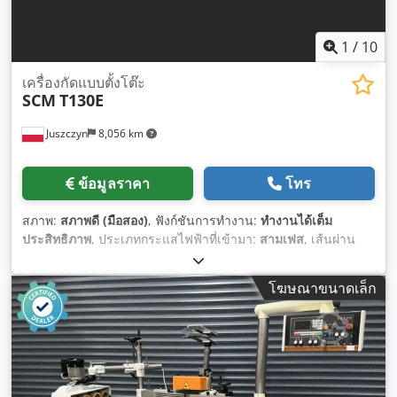
1
/
10
เครื่องกัดแบบตั้งโต๊ะ
SCM
T130E
Juszczyn
8,056 km
ข้อมูลราคา
โทร
สภาพ:
สภาพดี (มือสอง)
, ฟังก์ชันการทำงาน:
ทำงานได้เต็ม
ประสิทธิภาพ
, ประเภทกระแสไฟฟ้าที่เข้ามา:
สามเฟส
, เส้นผ่าน
ศูนย์กลางเพลา:
30 มม
, ความเร็วรอบ (สูงสุด):
10,000 รอบ/นาที
,
ความเร็วรอบ (ต่ำสุด):
3,000 รอบ/นาที
, ประเภทปรับระดับความ
โฆษณาขนาดเล็ก
สูง:
ไฟฟ้า
, ความยาวแกนเครื่องกัด:
140 มม
,