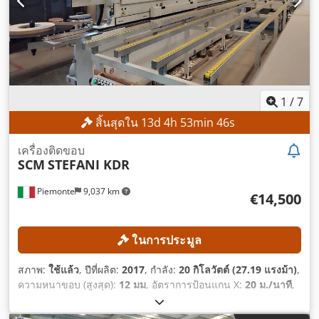
1
/
7
สิ้นสุดใน
13
d
4
h
53
min
44
s
เครื่องติดขอบ
SCM
STEFANI KDR
Piemonte
9,037 km
€14,500
ในการประมูล
สภาพ:
ใช้แล้ว
, ปีที่ผลิต:
2017
, กำลัง:
20 กิโลวัตต์ (27.19 แรงม้า)
,
ความหนาขอบ (สูงสุด):
12 มม
, อัตราการป้อนแกน X:
20 ม./นาที
,