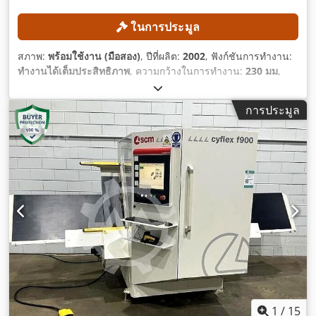
ในการประมูล
สภาพ:
พร้อมใช้งาน (มือสอง)
, ปีที่ผลิต:
2002
, ฟังก์ชันการทำงาน:
ทำงานได้เต็มประสิทธิภาพ
, ความกว้างในการทำงาน:
230 มม
,
เส้นผ่านศูนย์กลางเพลา:
40 มม
, ความเร็วแกนหมุน (สูงสุด):
6,000
รอบ/นาที
, ความสูงในการทำงาน:
120 มม
,
การประมูล
1
/
15