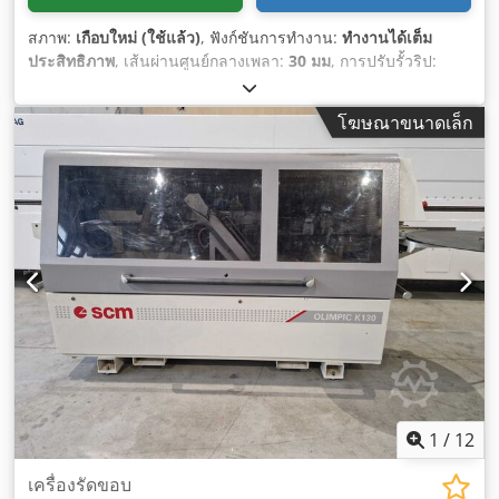
สภาพ:
เกือบใหม่ (ใช้แล้ว)
, ฟังก์ชันการทำงาน:
ทำงานได้เต็ม
ประสิทธิภาพ
, เส้นผ่านศูนย์กลางเพลา:
30 มม
, การปรับรั้วริป:
คู่มือ
, ประเภทการกระตุ้น:
ไฟฟ้า
, ความเร็วรอบ (สูงสุด):
10,000
รอบ/นาที
, ความเร็วรอบ (ต่ำสุด):
3,000 รอบ/นาที
, น้ำหนักรวม:
โฆษณาขนาดเล็ก
800 กก.
, อุปกรณ์:
เครื่องหมาย CE
,
1
/
12
เครื่องรัดขอบ