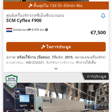
สิ้นสุดใน
13
d
5
h
43
min
44
s
ศูนย์เครื่องจักรกลซีเอ็นซีแนวนอน
SCM
Cyflex F900
Gelderland
8,990 km
€7,500
ในการประมูล
สภาพ:
พร้อมใช้งาน (มือสอง)
, ปีที่ผลิต:
2015
, หมายเลขเครื่องจักร/
ยานพาหนะ:
AB/224221
, ฟังก์ชันการทำงาน:
ทำงานได้เต็ม
ประสิทธิภาพ
, ชั่วโมงการทำงาน:
19,402 h
, ความกว้างในการ
ทำงาน:
900 มม
, ความเร็วสูงสุดของแกนมิลลิ่ง:
18,000 รอบ/นาที
,
การประมูล
ความยาวทำงาน:
3,050 มม
, อุปกรณ์:
เครื่องหมาย CE
,