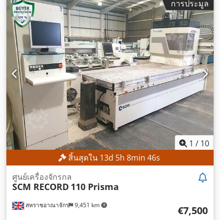
การประมูล
1
/
10
สิ้นสุดใน
13
d
5
h
8
min
44
s
ศูนย์เครื่องจักรกล
SCM RECORD
110 Prisma
สหราชอาณาจักร
9,451 km
€7,500