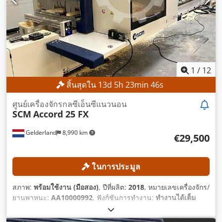
1
/
12
สิ้นสุดใน
13
d
5
h
23
min
44
s
ศูนย์เครื่องจักรกลซีเอ็นซีแนวนอน
SCM
Accord 25 FX
Gelderland
8,990 km
€29,500
ในการประมูล
สภาพ:
พร้อมใช้งาน (มือสอง)
, ปีที่ผลิต:
2018
, หมายเลขเครื่องจักร/
ยานพาหนะ:
AA10000992
, ฟังก์ชันการทำงาน:
ทำงานได้เต็ม
ประสิทธิภาพ
,