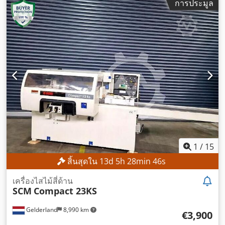
การประมูล
1
/
15
สิ้นสุดใน
13
d
5
h
28
min
44
s
เครื่องไสไม้สี่ด้าน
SCM
Compact 23KS
Gelderland
8,990 km
€3,900