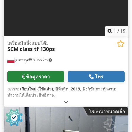
1
/
15
เครื่องมิลลิ่งแบบโต๊ะ
SCM
class tf 130ps
Juszczyn
8,056 km
ข้อมูลราคา
โทร
สภาพ:
เกือบใหม่ (ใช้แล้ว)
, ปีที่ผลิต:
2019
, ฟังก์ชันการทำงาน:
ทำงานได้เต็มประสิทธิภาพ
,
โฆษณาขนาดเล็ก