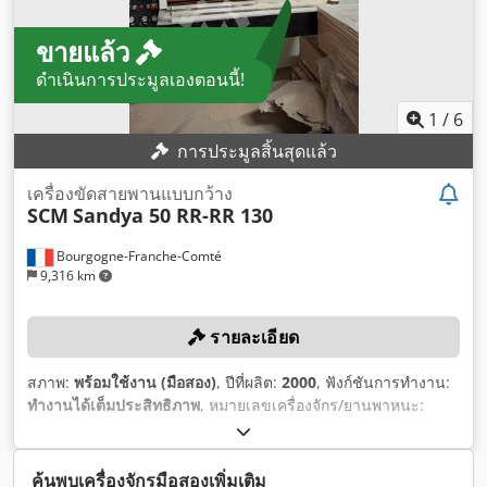
ขายแล้ว
ดำเนินการประมูลเองตอนนี้!
1
/
6
การประมูลสิ้นสุดแล้ว
เครื่องขัดสายพานแบบกว้าง
SCM
Sandya 50 RR-RR 130
Bourgogne-Franche-Comté
9,316 km
รายละเอียด
สภาพ:
พร้อมใช้งาน (มือสอง)
, ปีที่ผลิต:
2000
, ฟังก์ชันการทำงาน:
ทำงานได้เต็มประสิทธิภาพ
, หมายเลขเครื่องจักร/ยานพาหนะ:
AE/020112
, ความกว้างทั้งหมด:
1,300 มม
, น้ำหนักรวม:
2,750
กก.
, จำนวนลูกกลิ้ง:
4
,
ค้นพบเครื่องจักรมือสองเพิ่มเติม