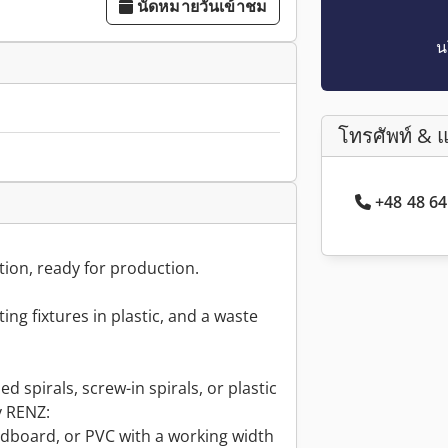
นัดหมายวันเข้าชม
น
โทรศัพท์ & 
+48 48 6
tion, ready for production.
ng fixtures in plastic, and a waste
ed spirals, screw-in spirals, or plastic
 RENZ:
ardboard, or PVC with a working width