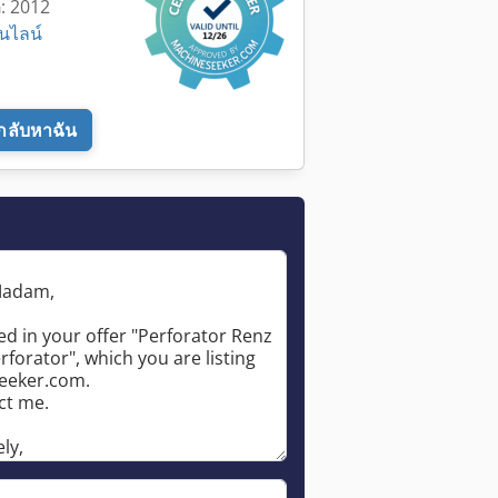
่: 2012
นไลน์
กลับหาฉัน