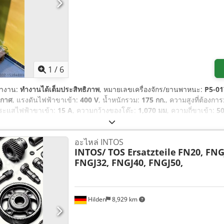
1
/
6
ทำงาน:
ทำงานได้เต็มประสิทธิภาพ
, หมายเลขเครื่องจักร/ยานพาหนะ:
P5-01
ากาศ
, แรงดันไฟฟ้าขาเข้า:
400 V
, น้ำหนักรวม:
175 กก.
, ความสูงที่ต้องการ
กระแสไฟฟ้าขาเข้า:
15 A
, ความกว้างของโต๊ะ:
1,070 มม
, ความถี่ขาเข้า:
5
อะไหล่ INTOS
INTOS/ TOS Ersatzteile
FN20, FNG
FNGJ32, FNGJ40, FNGJ50,
Hilden
8,929 km