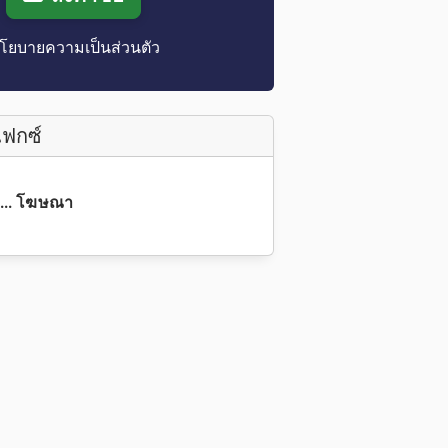
โยบายความเป็นส่วนตัว
แฟกซ์
4... โฆษณา