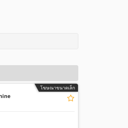
โฆษณาขนาดเล็ก
hine