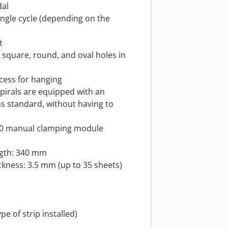
dal
single cycle (depending on the
t
 square, round, and oval holes in
ecess for hanging
 spirals are equipped with an
as standard, without having to
60 manual clamping module
ngth: 340 mm
kness: 3.5 mm (up to 35 sheets)
pe of strip installed)