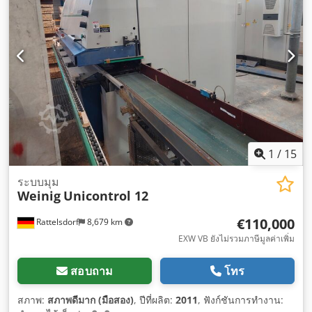
1
/
15
ระบบมุม
Weinig
Unicontrol 12
€110,000
Rattelsdorf
8,679 km
EXW VB ยังไม่รวมภาษีมูลค่าเพิ่ม
สอบถาม
โทร
สภาพ:
สภาพดีมาก (มือสอง)
, ปีที่ผลิต:
2011
, ฟังก์ชันการทำงาน: