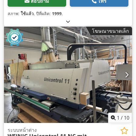
สอบถาม
โทร
สภาพ:
ใช้แล้ว
, ปีที่ผลิต:
1999
,
โฆษณาขนาดเล็ก
1
/
10
ระบบหน้าต่าง
WEINIG
Unicontrol 11 NC mit