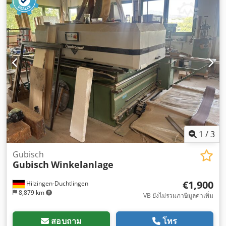
1
/
3
Gubisch
Gubisch
Winkelanlage
€1,900
Hilzingen-Duchtlingen
8,879 km
VB ยังไม่รวมภาษีมูลค่าเพิ่ม
สอบถาม
โทร