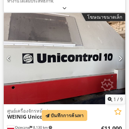
ทำงานได้เต็มประสิทธิภาพ
,
โฆษณาขนาดเล็ก
1
/
9
ศูนย์เครื่องจักรหน้าต่างมุม
บันทึกการค้นหา
WEINIG
Unicontrol 10
€11,000
Osieczna
8,130 km