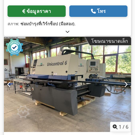
ข้อมูลราคา
โทร
สภาพ:
ซ่อมบำรุงที่เวิร์กช็อป (มือสอง)
,
โฆษณาขนาดเล็ก
1
/
6