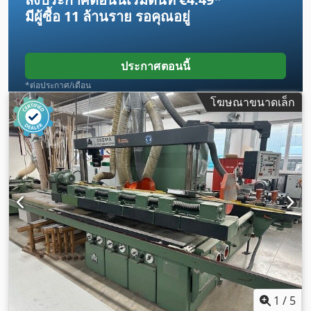
มีผู้ซื้อ
11 ล้านราย
รอคุณอยู่
ประกาศตอนนี้
*ต่อประกาศ/เดือน
โฆษณาขนาดเล็ก
1
/
5