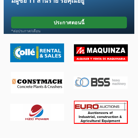
มีผู้ซื้อ
11 ล้านราย
รอคุณอยู่
Lcf 1
Lm Guide
ประกาศตอนนี้
Mb 322
*ต่อประกาศ/เดือน
Mvh 5 1 4 B
Sbz 130
Schechtl Ksv 200
Schelling Skb
Takisawa Ts 20
กิ โย ติ น
คน
ตู้แช่แข็งอุตสาหกรรม