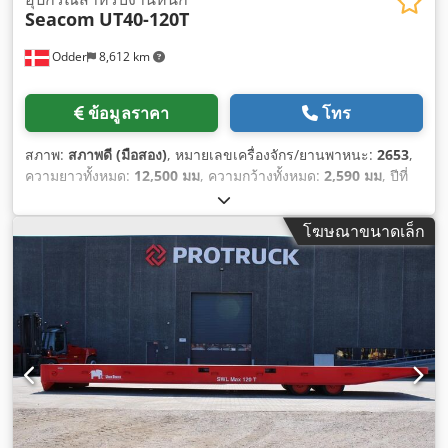
Seacom
UT40-120T
Odder
8,612 km
ข้อมูลราคา
โทร
สภาพ:
สภาพดี (มือสอง)
, หมายเลขเครื่องจักร/ยานพาหนะ:
2653
,
ความยาวทั้งหมด:
12,500 มม
, ความกว้างทั้งหมด:
2,590 มม
, ปีที่
ผลิต:
2023
, น้ำหนักใช้งาน:
9,200 กก.
, ความจุในการรับน้ำหนัก:
120,000 กก.
,
โฆษณาขนาดเล็ก