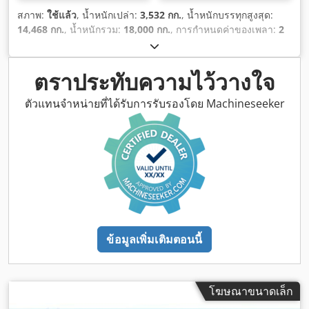
สภาพ:
ใช้แล้ว
, น้ำหนักเปล่า:
3,532 กก.
, น้ำหนักบรรทุกสูงสุด:
14,468 กก.
, น้ำหนักรวม:
18,000 กก.
, การกำหนดค่าของเพลา:
2
เพลา
, การลงทะเบียนครั้งแรก:
06/2011
, ตรวจสอบครั้งถัดไป
(TÜV):
01/2027
, ช่วงล่าง:
อากาศ
, ขนาดยาง:
385/55R22.5
, สี:
ดำ
, ระยะทางที่ขับไป:
1,001 กม.
, ประเภทเกียร์:
อื่นๆ
, ห้องโดยสาร
ตราประทับความไว้วางใจ
คนขับ:
อื่นๆ
, อุปกรณ์:
เอบีเอส
,
ตัวแทนจำหน่ายที่ได้รับการรับรองโดย Machineseeker
ข้อมูลเพิ่มเติมตอนนี้
โฆษณาขนาดเล็ก