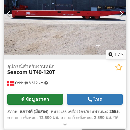
1
/
3
อุปกรณ์สำหรับงานหนัก
Seacom
UT40-120T
Odder
8,612 km
ข้อมูลราคา
โทร
สภาพ:
สภาพดี (มือสอง)
, หมายเลขเครื่องจักร/ยานพาหนะ:
2655
,
ความยาวทั้งหมด:
12,500 มม
, ความกว้างทั้งหมด:
2,590 มม
, ปีที่
ผลิต:
2023
, น้ำหนักใช้งาน:
9,200 กก.
, ความจุในการรับน้ำหนัก:
120,000 กก.
,