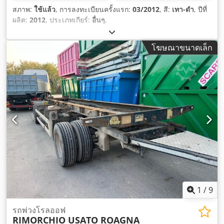
สภาพ:
ใช้แล้ว
, การลงทะเบียนครั้งแรก:
03/2012
, สี:
เทา-ดำ
, ปีที่
ผลิต:
2012
, ประเภทเกียร์:
อื่นๆ
,
โฆษณาขนาดเล็ก
1
/
9
รถพ่วงโรลออฟ
RIMORCHIO USATO ROAGNA