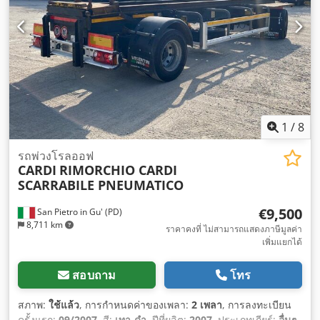
1
/
8
รถพ่วงโรลออฟ
CARDI
RIMORCHIO CARDI
SCARRABILE PNEUMATICO
€9,500
San Pietro in Gu' (PD)
8,711 km
ราคาคงที่ ไม่สามารถแสดงภาษีมูลค่า
เพิ่มแยกได้
สอบถาม
โทร
สภาพ:
ใช้แล้ว
, การกำหนดค่าของเพลา:
2 เพลา
, การลงทะเบียน
ครั้งแรก:
09/2007
, สี:
เทา-ดำ
, ปีที่ผลิต:
2007
, ประเภทเกียร์:
อื่นๆ
,