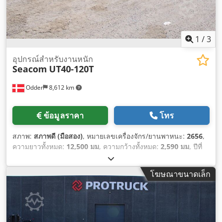
1
/
3
อุปกรณ์สำหรับงานหนัก
Seacom
UT40-120T
Odder
8,612 km
ข้อมูลราคา
โทร
สภาพ:
สภาพดี (มือสอง)
, หมายเลขเครื่องจักร/ยานพาหนะ:
2656
,
ความยาวทั้งหมด:
12,500 มม
, ความกว้างทั้งหมด:
2,590 มม
, ปีที่
ผลิต:
2023
, น้ำหนักใช้งาน:
9,200 กก.
, ความจุในการรับน้ำหนัก:
120,000 กก.
,
โฆษณาขนาดเล็ก