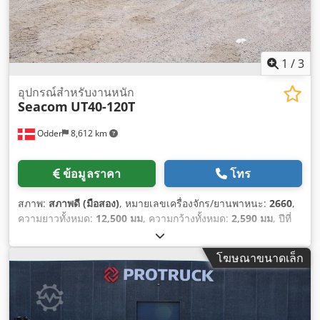
1
/
3
อุปกรณ์สำหรับงานหนัก
Seacom
UT40-120T
Odder
8,612 km
ข้อมูลราคา
โทร
สภาพ:
สภาพดี (มือสอง)
, หมายเลขเครื่องจักร/ยานพาหนะ:
2660
,
ความยาวทั้งหมด:
12,500 มม
, ความกว้างทั้งหมด:
2,590 มม
, ปีที่
ผลิต:
2023
, น้ำหนักใช้งาน:
9,200 กก.
, ความจุในการรับน้ำหนัก:
120,000 กก.
,
โฆษณาขนาดเล็ก