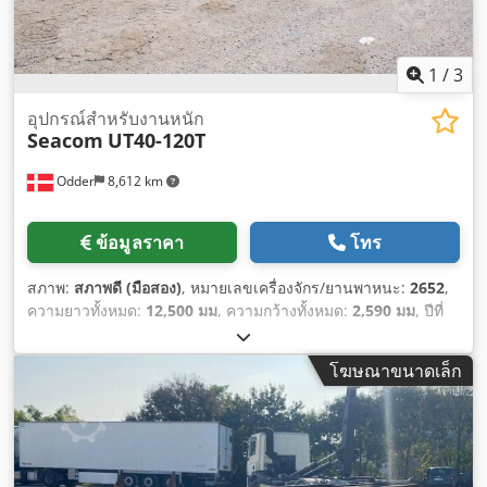
1
/
3
อุปกรณ์สำหรับงานหนัก
Seacom
UT40-120T
Odder
8,612 km
ข้อมูลราคา
โทร
สภาพ:
สภาพดี (มือสอง)
, หมายเลขเครื่องจักร/ยานพาหนะ:
2652
,
ความยาวทั้งหมด:
12,500 มม
, ความกว้างทั้งหมด:
2,590 มม
, ปีที่
ผลิต:
2023
, น้ำหนักใช้งาน:
9,200 กก.
, ความจุในการรับน้ำหนัก:
120,000 กก.
,
โฆษณาขนาดเล็ก