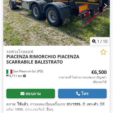
1
/
10
รถพ่วงโรลออฟ
PIACENZA
RIMORCHIO PIACENZA
SCARRABILE BALESTRATO
€6,500
San Pietro in Gu' (PD)
8,711 km
ราคาคงที่ ไม่สามารถแสดงภาษีมูลค่า
เพิ่มแยกได้
สอบถาม
โทร
สภาพ:
ใช้แล้ว
, การลงทะเบียนครั้งแรก:
01/1995
, สี:
เทา-ดำ
, ปีที่
ผลิต:
1995
, ประเภทเกียร์:
อื่นๆ
,