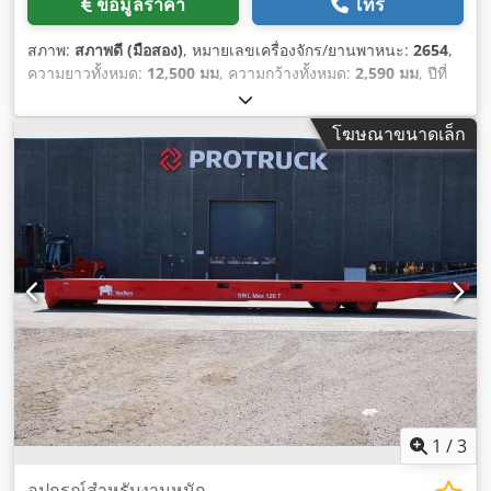
ข้อมูลราคา
โทร
สภาพ:
สภาพดี (มือสอง)
, หมายเลขเครื่องจักร/ยานพาหนะ:
2654
,
ความยาวทั้งหมด:
12,500 มม
, ความกว้างทั้งหมด:
2,590 มม
, ปีที่
ผลิต:
2023
, น้ำหนักใช้งาน:
9,200 กก.
, ความจุในการรับน้ำหนัก:
120,000 กก.
,
โฆษณาขนาดเล็ก
1
/
3
อุปกรณ์สำหรับงานหนัก