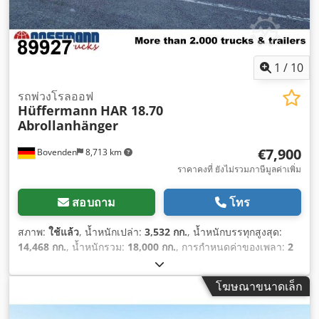
1
/
10
รถพ่วงโรลออฟ
Hüffermann
HAR 18.70
Abrollanhänger
€7,900
Bovenden
8,713 km
ราคาคงที่ ยังไม่รวมภาษีมูลค่าเพิ่ม
สอบถาม
โทร
สภาพ:
ใช้แล้ว
, น้ำหนักเปล่า:
3,532 กก.
, น้ำหนักบรรทุกสูงสุด:
14,468 กก.
, น้ำหนักรวม:
18,000 กก.
, การกำหนดค่าของเพลา:
2
เพลา
, การลงทะเบียนครั้งแรก:
06/2011
, ตรวจสอบครั้งถัดไป
(TÜV):
01/2027
, ช่วงล่าง:
อากาศ
, ขนาดยาง:
385/55R22.5
, สี:
โฆษณาขนาดเล็ก
ดำ
, ระยะทางที่ขับไป:
1,001 กม.
, ประเภทเกียร์:
อื่นๆ
, ห้องโดยสาร
คนขับ:
อื่นๆ
, อุปกรณ์:
เอบีเอส
,