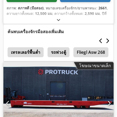
สภาพ:
สภาพดี (มือสอง)
, หมายเลขเครื่องจักร/ยานพาหนะ:
2661
,
ความยาวทั้งหมด:
12,500 มม
, ความกว้างทั้งหมด:
2,590 มม
, ปีที่
ผลิต:
2023
, น้ำหนักใช้งาน:
9,200 กก.
, ความจุในการรับน้ำหนัก:
120,000 กก.
,
ค้นพบเครื่องจักรมือสองเพิ่มเติม
0
เทรลเลอร์พื้นต่ำ
รถพ่วงตู้
Fliegl Asw 268
โฆษณาขนาดเล็ก