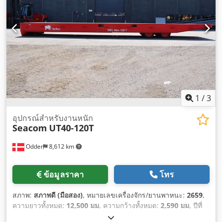
1
/
3
อุปกรณ์สำหรับงานหนัก
Seacom
UT40-120T
Odder
8,612 km
ข้อมูลราคา
โทร
สภาพ:
สภาพดี (มือสอง)
, หมายเลขเครื่องจักร/ยานพาหนะ:
2659
,
ความยาวทั้งหมด:
12,500 มม
, ความกว้างทั้งหมด:
2,590 มม
, ปีที่
ผลิต:
2023
, น้ำหนักใช้งาน:
9,200 กก.
, ความจุในการรับน้ำหนัก: