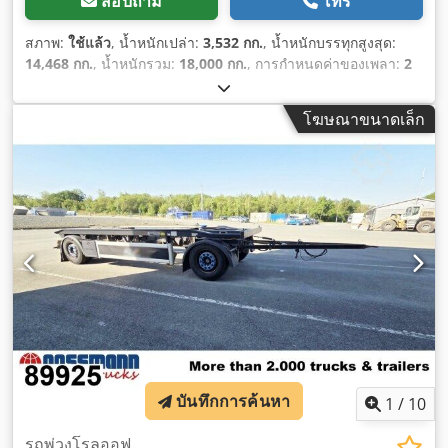
สอบถาม
โทร
สภาพ:
ใช้แล้ว
, น้ำหนักเปล่า:
3,532 กก.
, น้ำหนักบรรทุกสูงสุด:
14,468 กก.
, น้ำหนักรวม:
18,000 กก.
, การกำหนดค่าของเพลา:
2
เพลา
, การลงทะเบียนครั้งแรก:
06/2011
, ตรวจสอบครั้งถัดไป
(TÜV):
01/2027
, ช่วงล่าง:
อากาศ
, ขนาดยาง:
385/55R22.5
, สี:
โฆษณาขนาดเล็ก
ดำ
, ระยะทางที่ขับไป:
1,001 กม.
, ประเภทเกียร์:
อื่นๆ
, ห้องโดยสาร
คนขับ:
อื่นๆ
, อุปกรณ์:
เอบีเอส
,
บันทึกการค้นหา
1
/
10
รถพ่วงโรลออฟ