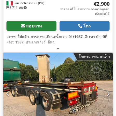
€2,900
San Pietro in Gu' (PD)
8,711 km
ราคาคงที่ ไม่สามารถแสดงภาษีมูลค่า
เพิ่มแยกได้
สอบถาม
โทร
สภาพ:
ใช้แล้ว
, การลงทะเบียนครั้งแรก:
01/1987
, สี:
เทา-ดำ
, ปีที่
ผลิต:
1987
, ประเภทเกียร์:
อื่นๆ
,
โฆษณาขนาดเล็ก