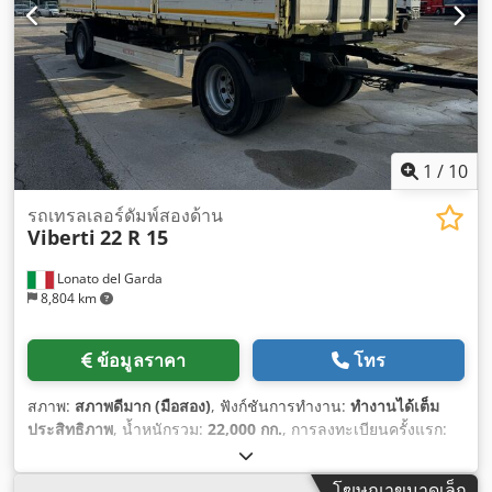
1
/
10
รถเทรลเลอร์ดัมพ์สองด้าน
Viberti
22 R 15
Lonato del Garda
8,804 km
ข้อมูลราคา
โทร
สภาพ:
สภาพดีมาก (มือสอง)
, ฟังก์ชันการทำงาน:
ทำงานได้เต็ม
ประสิทธิภาพ
, น้ำหนักรวม:
22,000 กก.
, การลงทะเบียนครั้งแรก:
07/2007
, ความยาวทั้งหมด:
9,530 มม
, ความกว้างทั้งหมด:
2,550
มม
, ปีที่ผลิต:
2007
, อุปกรณ์:
เอบีเอส
,
โฆษณาขนาดเล็ก