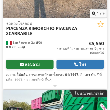
1
/
9
รถพ่วงโรลออฟ
PIACENZA
RIMORCHIO PIACENZA
SCARRABILE
€5,550
San Pietro in Gu' (PD)
8,711 km
ราคาคงที่ ไม่สามารถแสดงภาษีมูลค่า
เพิ่มแยกได้
สอบถาม
โทร
สภาพ:
ใช้แล้ว
, การลงทะเบียนครั้งแรก:
01/1997
, สี:
เทา-ดำ
, ปีที่
ผลิต:
1997
, ประเภทเกียร์:
อื่นๆ
,
โฆษณาขนาดเล็ก