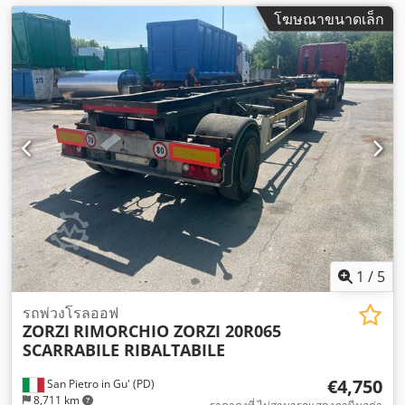
โฆษณาขนาดเล็ก
1
/
5
รถพ่วงโรลออฟ
ZORZI
RIMORCHIO ZORZI 20R065
SCARRABILE RIBALTABILE
€4,750
San Pietro in Gu' (PD)
8,711 km