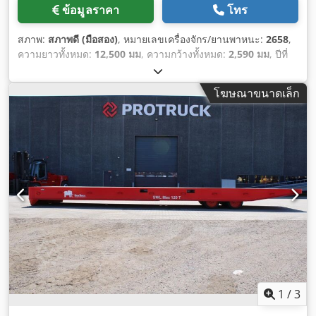
ข้อมูลราคา
โทร
สภาพ:
สภาพดี (มือสอง)
, หมายเลขเครื่องจักร/ยานพาหนะ:
2658
,
ความยาวทั้งหมด:
12,500 มม
, ความกว้างทั้งหมด:
2,590 มม
, ปีที่
ผลิต:
2023
, น้ำหนักใช้งาน:
9,200 กก.
, ความจุในการรับน้ำหนัก:
120,000 กก.
,
โฆษณาขนาดเล็ก
1
/
3