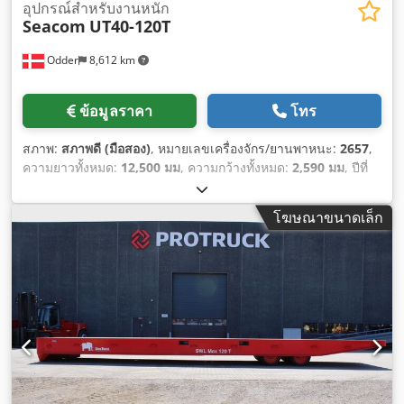
อุปกรณ์สำหรับงานหนัก
Seacom
UT40-120T
Odder
8,612 km
ข้อมูลราคา
โทร
สภาพ:
สภาพดี (มือสอง)
, หมายเลขเครื่องจักร/ยานพาหนะ:
2657
,
ความยาวทั้งหมด:
12,500 มม
, ความกว้างทั้งหมด:
2,590 มม
, ปีที่
ผลิต:
2023
, น้ำหนักใช้งาน:
9,200 กก.
, ความจุในการรับน้ำหนัก:
120,000 กก.
,
โฆษณาขนาดเล็ก