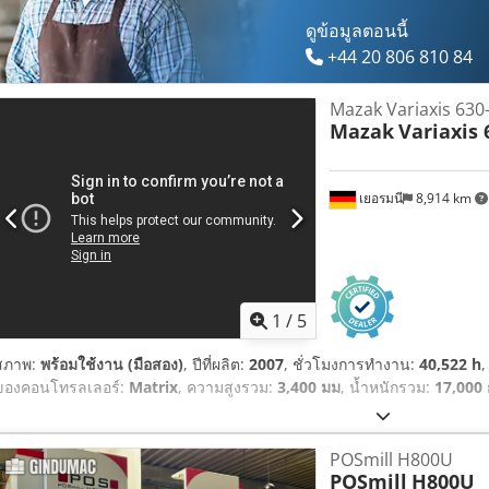
ดูข้อมูลตอนนี้
+44 20 806 810 84
Mazak Variaxis 630
Mazak
Variaxis 
เยอรมนี
8,914 km
1
/
5
สภาพ:
พร้อมใช้งาน (มือสอง)
, ปีที่ผลิต:
2007
, ชั่วโมงการทำงาน:
40,522 h
,
ของคอนโทรลเลอร์:
Matrix
, ความสูงรวม:
3,400 มม
, น้ำหนักรวม:
17,000 
POSmill H800U
POSmill
H800U