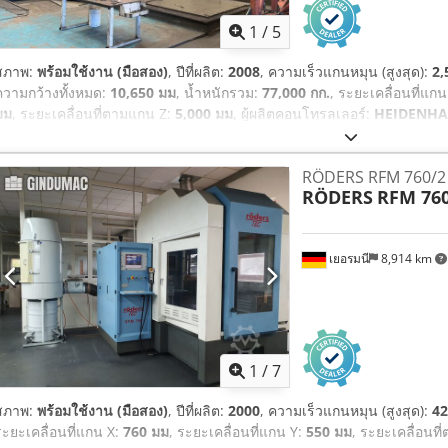
1
/
5
สภาพ:
พร้อมใช้งาน (มือสอง)
, ปีที่ผลิต:
2008
, ความเร็วแกนหมุน (สูงสุด):
2,
ความกว้างทั้งหมด:
10,650 มม
, น้ำหนักรวม:
77,000 กก.
, ระยะเคลื่อนที่แก
มม
, ระยะเคลื่อนที่ตามแกน Z:
5,000 มม
, ผู้ผลิตคอนโทรลเลอร์:
HEIDENHA
กำลังมอเตอร์สปินเดิล:
37,000 วัตต์
, ความยาวผลิตภัณฑ์ (สูงสุด):
1,500 มม
ครื่องมือ:
20,000 g
, จำนวนช่องของแมกกาซีนเครื่องมือ:
60
, จำนวนเพลา:
RÖDERS RFM 760/2
RÖDERS
RFM 760
เยอรมนี
8,914 km
1
/
7
สภาพ:
พร้อมใช้งาน (มือสอง)
, ปีที่ผลิต:
2000
, ความเร็วแกนหมุน (สูงสุด):
42
ระยะเคลื่อนที่แกน X:
760 มม
, ระยะเคลื่อนที่แกน Y:
550 มม
, ระยะเคลื่อนท