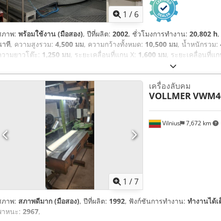
1
/
6
สภาพ:
พร้อมใช้งาน (มือสอง)
, ปีที่ผลิต:
2002
, ชั่วโมงการทำงาน:
20,802 h
,
นาที
, ความสูงรวม:
4,500 มม
, ความกว้างทั้งหมด:
10,500 มม
, น้ำหนักรวม:
ความยาวโต๊ะ:
1,250 มม
, ระยะเคลื่อนที่แกน X:
1,600 มม
, ระยะเคลื่อนที่แ
1,000 มม
, ผู้ผลิตคอนโทรลเลอร์:
HEIDENHAIN
, ความยาวผลิตภัณฑ์ (สูงสุ
กก.
, จำนวนเพลา:
5
,
เครื่องลับคม
VOLLMER
VWM4
Vilnius
7,672 km
1
/
7
สภาพ:
สภาพดีมาก (มือสอง)
, ปีที่ผลิต:
1992
, ฟังก์ชันการทำงาน:
ทำงานได้เ
พาหนะ:
2967
,