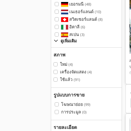
เยอรมนี
(48)
เนเธอร์แลนด์
(10)
สวิตเซอร์แลนด์
(8)
อิตาลี
(6)
สเปน
(3)
ดูเพิ่มเติม
สภาพ
ใหม่
(4)
เครื่องจัดแสดง
(4)
ใช้แล้ว
(91)
รูปแบบการขาย
 Mbb 1650
Vollmer
Mori Seiki
Dmg Mori
โฆษณาย่อย
(99)
การประมูล
(0)
รายละเอียด