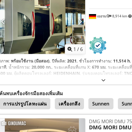
เยอรมนี
8,914 km
1
/
6
สภาพ:
พร้อมใช้งาน (มือสอง)
, ปีที่ผลิต:
2021
, ชั่วโมงการทำงาน:
11,514 h
,
นาที
, น้ำหนักรวม:
20,000 กก.
, ระยะเคลื่อนที่แกน X:
670 มม
, ระยะเคลื่อนท
600 มม
, ผู้ผลิตคอนโทรลเลอร์:
HEIDENHAIN
, รุ่นของคอนโทรลเลอร์:
TNC
ค้นพบเครื่องจักรมือสองเพิ่มเติม
การแปรรูปโลหะแผ่น
เครื่องกลึง
Sunnen
Sun
DMG MORI DMU 75
DMG MORI
DMU