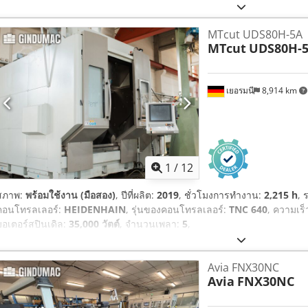
MTcut UDS80H-5A
MTcut
UDS80H-
เยอรมนี
8,914 km
1
/
12
สภาพ:
พร้อมใช้งาน (มือสอง)
, ปีที่ผลิต:
2019
, ชั่วโมงการทำงาน:
2,215 h
, 
คอนโทรลเลอร์:
HEIDENHAIN
, รุ่นของคอนโทรลเลอร์:
TNC 640
, ความเร็
มอเตอร์สปินเดิล:
35,000 วัตต์
, จำนวนเพลา:
5
,
Avia FNX30NC
Avia
FNX30NC