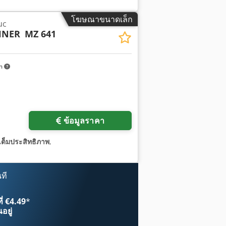
โฆษณาขนาดเล็ก
uc
HNER
MZ 641
km
ข้อมูลราคา
เต็มประสิทธิภาพ
,
ที
ี่ €4.49
*
อยู่