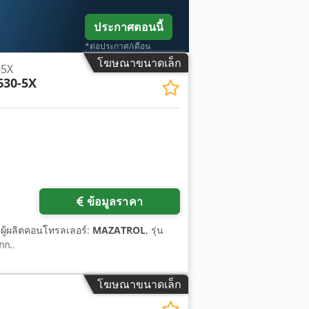
ประกาศตอนนี้
*ต่อประกาศ/เดือน
โฆษณาขนาดเล็ก
-5X
630-5X
ข้อมูลราคา
 ผู้ผลิตคอนโทรลเลอร์:
MAZATROL
, รุ่น
กก.
,
โฆษณาขนาดเล็ก