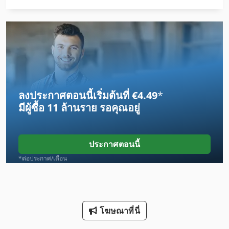
Dws 200
Frm D Midi
Gmx 200 Linear
Gx 11 Ff
ลงประกาศตอนนี้เริ่มต้นที่ €4.49
*
Ingersoll Rand 185
มีผู้ซื้อ
11 ล้านราย
รอคุณอยู่
Schechtl Ksv 200
Takisawa Ts 20
ประกาศตอนนี้
กิ โย ติ น
*ต่อประกาศ/เดือน
ตู้ เครื่องมือ
ประเภท
โฆษณาที่นี่
รถยกไฟฟ้า