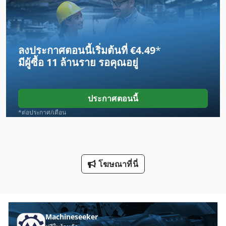
Frm D Midi
Gx 11 Ff
ลงประกาศตอนนี้เริ่มต้นที่ €4.49
*
Kaeser Dsd 201
มีผู้ซื้อ
11 ล้านราย
รอคุณอยู่
Kleine Sf 10
Kondia Fv 1
ประกาศตอนนี้
Lm Guide
*ต่อประกาศ/เดือน
Schechtl Ksv 200
Stp
โฆษณาที่นี่
Takisawa Tc 2
Takisawa Ts 20
Thermal Dynamics
Machineseeker