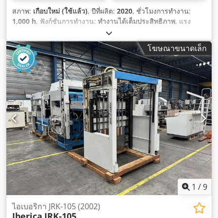
สภาพ:
เกือบใหม่ (ใช้แล้ว)
, ปีที่ผลิต:
2020
, ชั่วโมงการทำงาน:
1,000 h
, ฟังก์ชันการทำงาน:
ทำงานได้เต็มประสิทธิภาพ
, แรง
เจาะ:
300 t
, น้ำหนักรวม:
18,000 กก.
,
โฆษณาขนาดเล็ก
1
/
9
ไอเบอริกา JRK-105 (2002)
Iberica
JRK-105