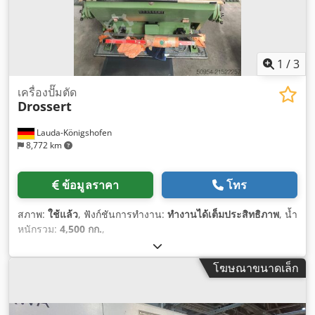
1
/
3
เครื่องปั๊มตัด
Drossert
Lauda-Königshofen
8,772 km
ข้อมูลราคา
โทร
สภาพ:
ใช้แล้ว
, ฟังก์ชันการทำงาน:
ทำงานได้เต็มประสิทธิภาพ
, น้ำ
หนักรวม:
4,500 กก.
,
โฆษณาขนาดเล็ก