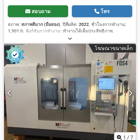
สอบถาม
โทร
สภาพ:
สภาพดีมาก (มือสอง)
, ปีที่ผลิต:
2022
, ชั่วโมงการทำงาน:
1,901 h
, ฟังก์ชันการทำงาน:
ทำงานได้เต็มประสิทธิภาพ
,
โฆษณาขนาดเล็ก
1
/
7