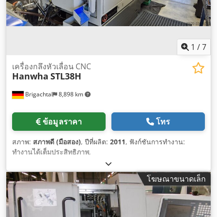
1
/
7
เครื่องกลึงหัวเลื่อน CNC
Hanwha
STL38H
Brigachtal
8,898 km
ข้อมูลราคา
โทร
สภาพ:
สภาพดี (มือสอง)
, ปีที่ผลิต:
2011
, ฟังก์ชันการทำงาน:
ทำงานได้เต็มประสิทธิภาพ
,
โฆษณาขนาดเล็ก