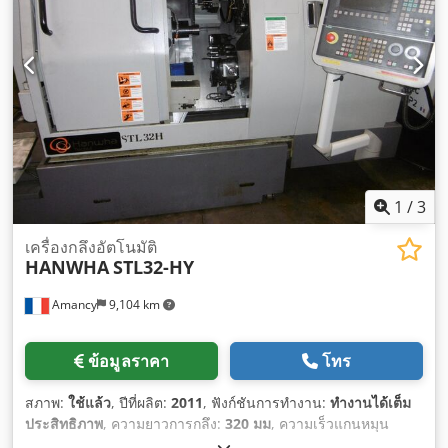
1
/
3
เครื่องกลึงอัตโนมัติ
HANWHA
STL32-HY
Amancy
9,104 km
ข้อมูลราคา
โทร
สภาพ:
ใช้แล้ว
, ปีที่ผลิต:
2011
, ฟังก์ชันการทำงาน:
ทำงานได้เต็ม
ประสิทธิภาพ
, ความยาวการกลึง:
320 มม
, ความเร็วแกนหมุน
(สูงสุด):
7,000 รอบ/นาที
, ช่องผ่านแท่ง:
32 มม
, ระยะป้อนแกน Z: