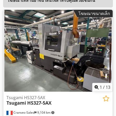
โฆษณาเหล่านี้อาจน่าสนใจสำหรับคุณด้วยเช่นกัน
โฆษณาขนาดเล็ก
1
/
13
Tsugami HS327-5AX
Tsugami
HS327-5AX
Cranves-Sales
9,104 km