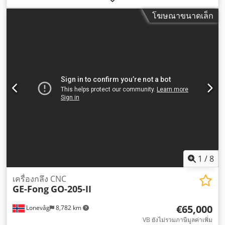
320 มม
, เส้นผ่านศูนย์กลางแท่ง (สูงสุด):
32 มม
, กำลัง:
7 กิโลวัตต์
โฆษณาขนาดเล็ก
(9.52 แรงม้า)
, ระยะเคลื่อนที่ตามแกน Z:
320 มม
,
1
/
8
เครื่องกลึง CNC
GE-Fong
GO-205-II
€65,000
Lonevåg
8,782 km
VB ยังไม่รวมภาษีมูลค่าเพิ่ม