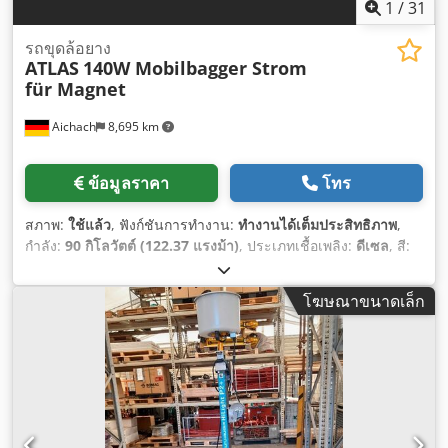
1
/
31
รถขุดล้อยาง
ATLAS
140W Mobilbagger Strom
für Magnet
Aichach
8,695 km
ข้อมูลราคา
โทร
สภาพ:
ใช้แล้ว
, ฟังก์ชันการทำงาน:
ทำงานได้เต็มประสิทธิภาพ
,
กำลัง:
90 กิโลวัตต์ (122.37 แรงม้า)
, ประเภทเชื้อเพลิง:
ดีเซล
, สี:
แดง
, น้ำหนักใช้งาน:
16,000 กก.
, ปีที่ผลิต:
2019
, ชั่วโมงการ
ทำงาน:
1,900 h
, อุปกรณ์:
กล้องมองหลัง, ถังขุด, บูมปรับได้,
โฆษณาขนาดเล็ก
อุปกรณ์เปลี่ยนอย่างรวดเร็ว, เครื่องปรับอากาศ
,