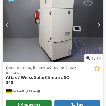
1
/
14
ตู้ทดสอบสภาพภูมิอากาศพร้อมระบบจำลอง
แสงแดด
Atlas / Weiss
SolarClimatic SC-
340
Borken
8,913 km
ข้อมูลราคา
โทร